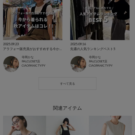
2025.09.23
2025.09.16
アラフォー販売員がおすすめする今から着られる秋アイテムはコレ！
先週の人気ランキングベスト5
寺岡かな
寺岡かな
PALCLOSET店
PALCLOSET店
CIAOPANIC TYPY
CIAOPANIC TYPY