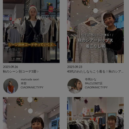
2025.09.26
2025.09.23
秋のシーン別コーデ3選✨
40代のわたしならこう着る！秋のシアーアイテム着まわし術🫶
matsuda saori
寺岡かな
本部
PALCLOSET店
CIAOPANIC TYPY
CIAOPANIC TYPY