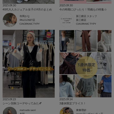
2025.09.30
2025.09.30
40代大人カジュアル女子の9月のまとめ
今の時期にぴったり！羽織もの特集☆
寺岡かな
新三郷店 スタッフ
PALCLOSET店
新三郷店
CIAOPANIC TYPY
CIAOPANIC TYPY
2025.09.23
2025.09.14
シーン別秋コーデやってみた🍂
3連休限定プライス！
matsuda saori
東條理紗
本部
mozo ワンダーシティ店