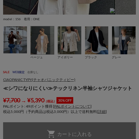
model：156 着用：ONE
m
ベージュ
アイボリー
ブラック
グレー
SALE
WEB限定
在庫なし
CIAOPANIC TYPY(チャオパニックティピー)
≪シワになりにくい≫テックリネン半袖シャツジャケット
¥
7,700
→
¥
5,390
30％OFF
（税込）
PALポイント:
49
ポイント獲得 [
PALポイントについて
]
税込5,000円（予約商品は税込3,000円）以上で送料無料[
詳細
]