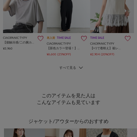
CIAOPANIC TYPY
再入荷
TIME SALE
TIME SALE
【接触冷感/二の腕カバーも叶う◎】配色ラグラン半袖ニットTee
CIAOPANIC TYPY
CIAOPANIC TYPY
【新色カラー登場！】肩ドロストギャザーポンチサロペット
【+1で着映え】裾レースノースリーブTee
¥3,960
¥6,600
(25%OFF)
¥2,904
(20%OFF)
このアイテムを見た人は
こんなアイテムも見ています
ジャケット/アウターからのおすすめ