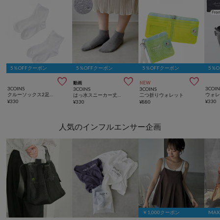
5％OFFクーポン
5％OFFクーポン
5％OFFクーポン
5％



動画
NEW
3COINS
3COIN
3COINS
3COINS
クルーソックス2足セット
はっ水スニーカー丈ソックス
二つ折りウォレット
¥
330
¥
330
¥
330
¥
880
人気のインフルエンサー企画
￥1,000クーポン
MAX