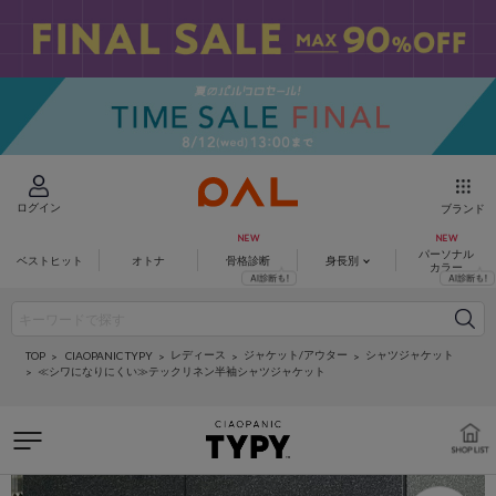
ログイン
ブランド
パーソナル
ベストヒット
オトナ
骨格診断
身長別
カラー
レディース
ジャケット/アウター
シャツジャケット
CIAOPANIC TYPY
TOP
≪シワになりにくい≫テックリネン半袖シャツジャケット