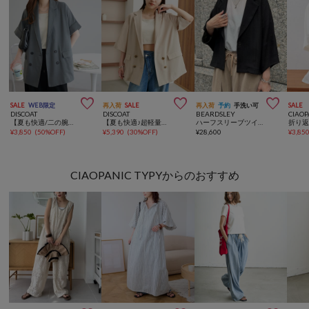



SALE
WEB限定
再入荷
SALE
再入荷
予約
手洗い可
SALE
DISCOAT
DISCOAT
BEARDSLEY
CIAOP
【夏も快適/二の腕・腰回り着痩せ】リネンライク半袖シャツジャケット《WEB限定》
【夏も快適♪超軽量◎】ライトテックリネン半袖シャツジャケット
ハーフスリーブツイードジャケット
¥
3,850
(
50%OFF
)
¥
5,390
(
30%OFF
)
¥
28,600
¥
3,85
CIAOPANIC TYPYからのおすすめ