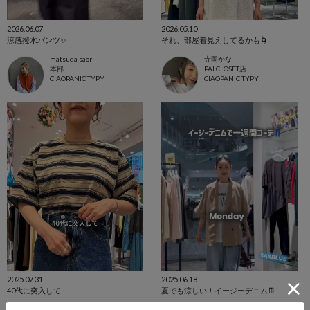
2026.06.07
2026.05.10
涼感撥水パンツ✨
それ、部屋着見えしてるかも🌀
matsuda saori
寺岡かな
本部
PALCLOSET店
CIAOPANIC TYPY
CIAOPANIC TYPY
2025.07.31
2025.06.18
40代に突入して
夏でも涼しい！イージーデニム👖
寺岡かな
matsuda saori