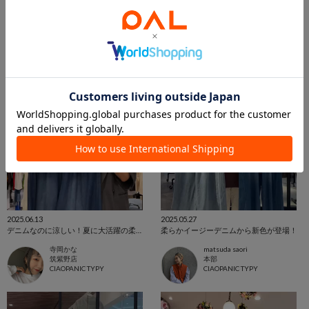
筑紫野店
本部
CIAOPANIC TYPY
CIAOPANIC TYPY
2025.06.13
2025.05.27
デニムなのに涼しい！夏に大活躍の柔らかデニム
柔らかイージーデニムから新色が登場！
寺岡かな
matsuda saori
筑紫野店
本部
CIAOPANIC TYPY
CIAOPANIC TYPY