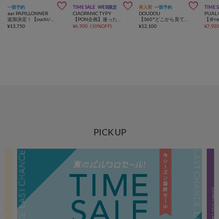



一部予約
TIME SALE
WEB限定
再入荷
一部予約
TIME 
ear PAPILLONNER
CIAOPANIC TYPY
DOUDOU
PUAL 
追加決定！【ouchi/ほし企画】ダイヤメッシュ2WAYトートバッグLサイズ
【PON企画】迷ったらこれ！Everyday 2PAC TEE
【360°どこから見ても大人かわいい】【REI企画】変形切替フレアキャミ
¥
13,750
¥
6,930
(
10%OFF
)
¥
12,100
¥
7,92
PICK UP