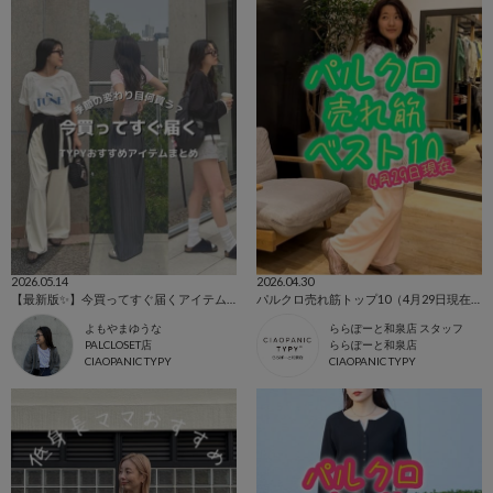
2026.05.14
2026.04.30
【最新版✨】今買ってすぐ届くアイテムまとめました！
パルクロ売れ筋トップ10（4月29日現在）
よもやまゆうな
ららぽーと和泉店 スタッフ
PALCLOSET店
ららぽーと和泉店
CIAOPANIC TYPY
CIAOPANIC TYPY