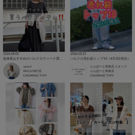
2026.04.05
2026.03.25
低身長おすすめのパルクロウィーク買うべきアイテム‼️
パルクロ売れ筋トップ10（4月3日現在）
sayuri
ららぽーと和泉店 スタッフ
PALCLOSET店
ららぽーと和泉店
CIAOPANIC TYPY
CIAOPANIC TYPY