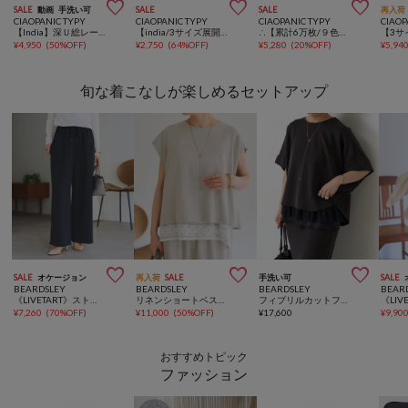



SALE
動画
手洗い可
SALE
SALE
再入荷
CIAOPANIC TYPY
CIAOPANIC TYPY
CIAOPANIC TYPY
CIAOP
【India】深Ｕ総レースオールインワン
【india/3サイズ展開】綿麻ボリュームスリーブワンピース
∴【累計6万枚/９色5サイズ展開】スタイルアップ柔らかワイドイージーパンツ
¥
4,950
(
50%OFF
)
¥
2,750
(
64%OFF
)
¥
5,280
(
20%OFF
)
¥
5,94
旬な着こなしが楽しめるセットアップ



SALE
オケージョン
再入荷
SALE
手洗い可
SALE
BEARDSLEY
BEARDSLEY
BEARDSLEY
BEAR
《LIVETART》ストレッチツイルドロストパンツ【セットアップ】
リネンショートベスト【セットアップ】
フィブリルカットフレンチプルオーバー【セットアップ】
¥
7,260
(
70%OFF
)
¥
11,000
(
50%OFF
)
¥
17,600
¥
9,90
おすすめトピック
ファッション