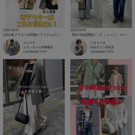
2026.03.25
2025.10.01
2026 春アウター&羽織りアイテムのご紹介☆
【秋の気温調節に！】＼シャツ・カーディガン特集／
コジママ
くぼ なつき
イオンモール四條畷店
ゆめタウン高松店
CIAOPANIC TYPY
CIAOPANIC TYPY