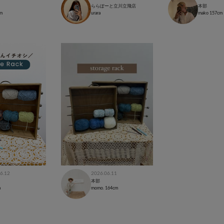
ららぽーと立川立飛店
本部
m
urara
mako
157cm
6.12
2026.06.11
本部
a
momo.
164cm