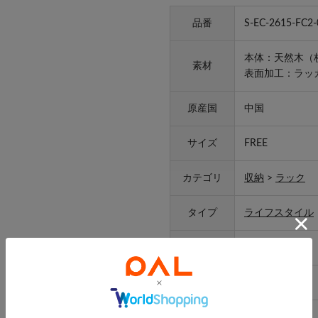
品番
S-EC-2615-FC2-
本体：天然木（
素材
表面加工：ラッ
原産国
中国
サイズ
FREE
カテゴリ
収納
>
ラック
タイプ
ライフスタイル
ギフト
ラッピング
可
取り扱い
-