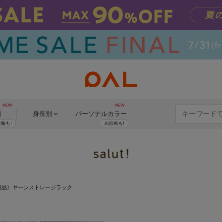
断
身長別
パーソナル
カラー
商品》ヤーンストレージラック