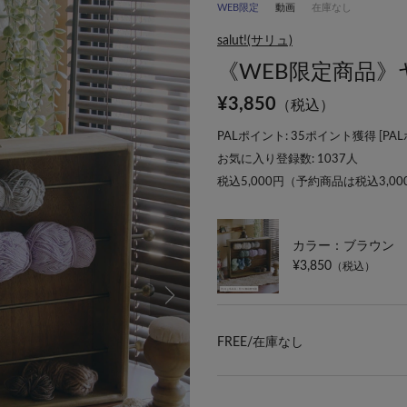
WEB限定
動画
在庫なし
salut!(サリュ)
《WEB限定商品
¥
3,850
（税込）
PALポイント: 35ポイント獲得 [
PA
お気に入り登録数:
1037
人
税込5,000円（予約商品は税込3,0
カラー：ブラウン
¥3,850
（税込）
FREE/
在庫なし