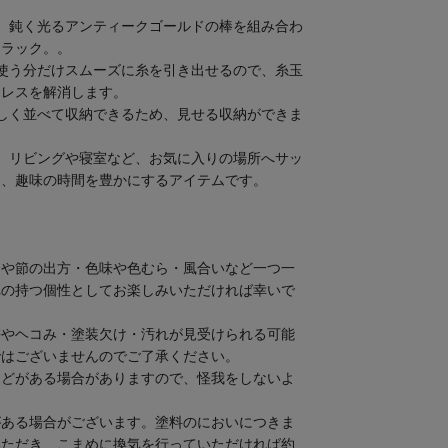
、鈍く光るアンティークゴールドの棒を組み合わ
用ラック。。
使う分だけスムーズに糸を引き出せるので、糸玉
トレスを解消します。
しく並べて収納できるため、見せる収納ができま
、リビングや寝室など、お気に入りの場所へサッ
る、趣味の時間を豊かにするアイテムです。
目や節の出方・色味や色むら・風合いなど一つ一
れの持つ個性としてお楽しみいただければ幸いで
傷やヘコみ・塗装欠け・汚れが見受けられる可能
ではございませんのでご了承ください。
などがある場合がありますので、怪我をしないよ
がある場合がございます。塗料のにおいにつきま
いただき、こまめに換気を行っていただければ約