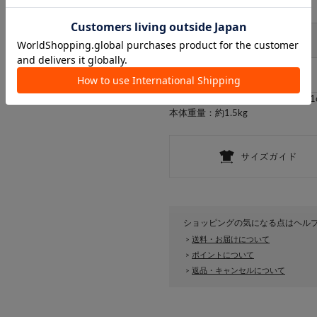
アイテムサイズ
サイズ
FREE
＜内寸＞約高さ38×幅47×奥行き11
本体重量：約1.5kg
ショッピングの気になる点はヘル
送料・お届けについて
>
ポイントについて
>
返品・キャンセルについて
>