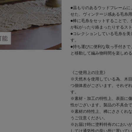
●温もりのあるウッドフレームに
せた、ヴィンテージ感ある毛糸
●棒に毛糸をセットすることで、
が転がったり絡まったりするス
●コレクションしている毛糸を美
す。
●持ち運びに便利な取っ手付きで
と移動して編み物時間を楽しめ
《ご使用上の注意》
※天然木を使用している為、木
つ個体差がございます。それぞ
す。
※素材・加工の特性上、表面に
性がございます。製品の不具合
※素材の特性上、稀にささくれ
うご注意ください。
※お届け時に塗料特有のにおい
しては通気性の良い所に置いて