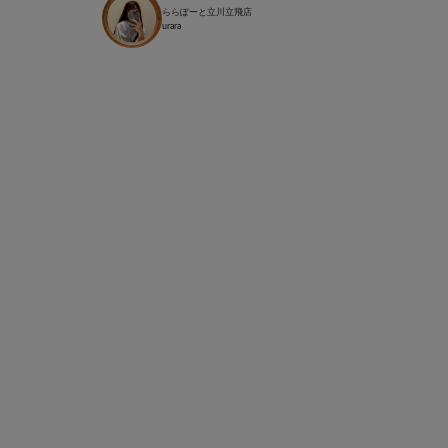
ららぽーと立川立飛店
urara