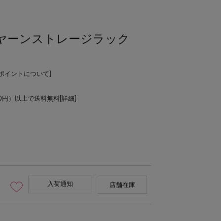
》ヤーンストレージラック
Lポイントについて
]
00円）以上で送料無料[
詳細
]
入荷通知
店舗在庫