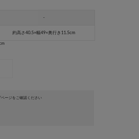
-
約高さ40.5×幅49×奥行き11.5cm
cm
プページをご確認ください