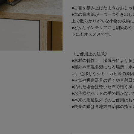
●古書を積み上げたようなおしゃ
●本の背表紙が一つ一つ引き出し
上で散らかりがちな小物の収納
●どんなインテリアにも馴染みや
トにもオススメです。
《ご使用上の注意》
●素材の特性上、湿気等により多
●屋外や高温多湿になる場所、水
い。色移りやシミ・カビ等の原
●火気や暖房器具の近くや直射日
●汚れた場合は乾いた布で軽く拭
●お子様やペットの手の届かない
●本来の用途以外でのご使用はお
●廃棄の際は各地方自治体の指示
/s_interiorgoods/