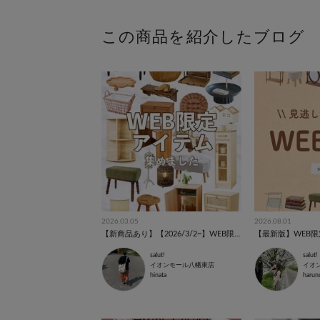
この商品を紹介したブログ
2026.03.05
2026.08.01
【新商品あり】【2026/3/2~】WEB限定アイテム特集⚘⚘⚘
【最新版】WEB限定
salut!
salut!
イオンモール八幡東店
hinata
harun