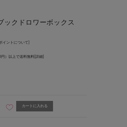
》ブックドロワーボックス
Lポイントについて
]
00円）以上で送料無料[
詳細
]
カートに入れる