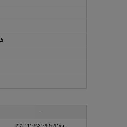
納
-
約高さ14×幅24×奥行き16cm