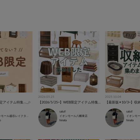
2026.05.25
2025.10.04
アイテム特集𓂃𓈒𓏸
【2026/5/25~】WEB限定アイテム特集⚘⚘⚘
【最新版✴︎10/3~】
salut!
salut!
イオンモール越谷レイクタウン店
イオンモール八幡東店
イオンモ
o
hinata
hinata