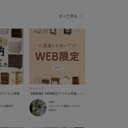
すべて見る
2026.05.03
収納アイテム特集
【最新版】WEB限定アイテム特集𓂃𓈒𓏸
salut!
ール八幡東店
イオンモール越谷レイクタウン店
haruno