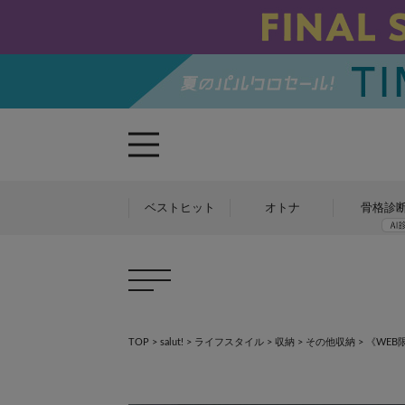
ベストヒット
オトナ
骨格診
TOP
>
salut!
>
ライフスタイル
>
収納
>
その他収納
>
《WEB