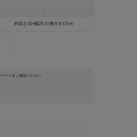
-
約高さ10×幅25.5×奥行き17cm
プページをご確認ください