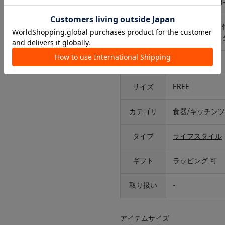
品番
S-2614-JQSU04
本体：天然木（
素材
表面加工：ウレ
原産国
中国
サイズ
FREE
カテゴリ
食器/キッチンツ
タイプ
ライフスタイル
ギフト
ラッピング
可
取り扱い
-
アイテムサイズ