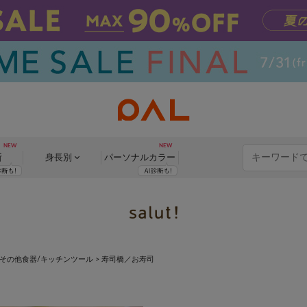
断
身長別
パーソナル
カラー
その他食器/キッチンツール
>
寿司橋／お寿司