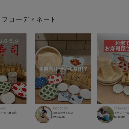
ッフコーディネート
6.02
2026.06.02
2026.06.01
モール八幡東店
福岡天神地下街店
イオンモー
emi
152cm
aoi
154cm