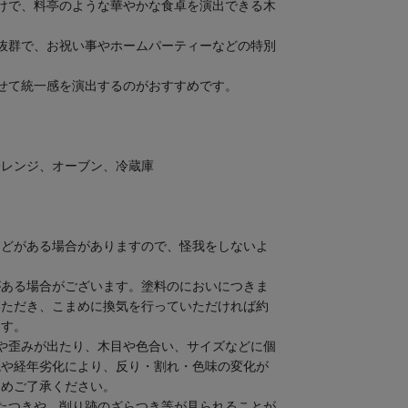
けで、料亭のような華やかな食卓を演出できる木
抜群で、お祝い事やホームパーティーなどの特別
せて統一感を演出するのがおすすめです。
子レンジ、オーブン、冷蔵庫
などがある場合がありますので、怪我をしないよ
がある場合がございます。塗料のにおいにつきま
いただき、こまめに換気を行っていただければ約
ます。
や歪みが出たり、木目や色合い、サイズなどに個
境や経年劣化により、反り・割れ・色味の変化が
じめご了承ください。
たつきや、削り跡のざらつき等が見られることが