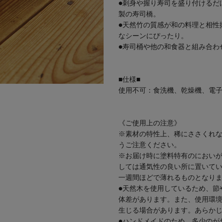
●刺身や握り寿司を盛り付けるだ
製の寿司橋。
●天然竹の質感が和の料理と相性
なシーンにぴったり。
●
寿司桶
や他の和食器と組み合わ
■仕様■
使用不可：食洗機、乾燥機、電
《ご使用上の注意》
※素材の特性上、稀にささくれ
うご注意ください。
※お届け時に塗料特有のにおい
しては通気性の良い所に置いて
一週間ほどで薄れるものとなり
●天然木を使用しているため、節
体差があります。また、使用環
生じる場合があります。あらか
●ハンドメイドのため、多少のが