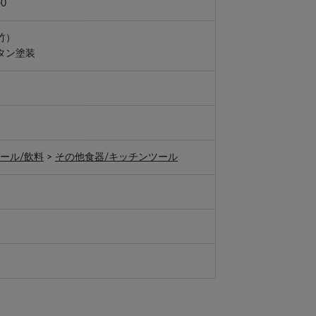
-0
竹）
タン塗装
ール/飲料
>
その他食器/キッチンツール