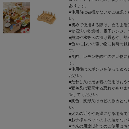
あります。
●使用前に破損がないかご確認く
い。
●初めて使用する際は、ぬるま湯
●食器洗い乾燥機、電子レンジ、
●熱湯や水等への漬け置きや、熱
●色やにおいの強い物に長時間触
す。
●食酢、レモン等酸性の強い物に
す。
●使用後はスポンジを使ってぬる
ださい。
●たわし又は磨き粉の使用はおや
●変色又は変形する恐れがありま
管してください。
●変色、変形又はカビの原因とな
い。
●火気の近くや高温になる場所で
●お子様やペットの手の届かない
●本来の用途以外でのご使用はお