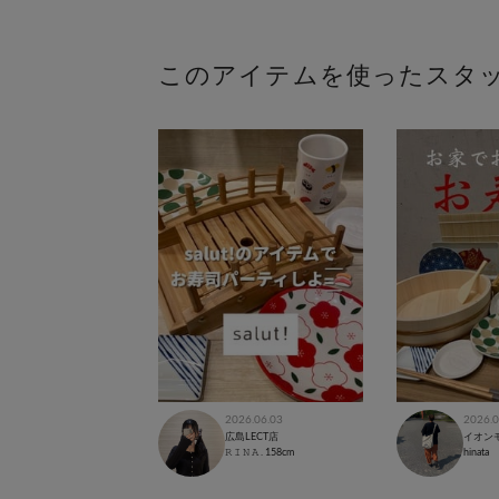
このアイテムを使ったスタ
2026.06.03
2026.0
広島LECT店
イオン
𝚁 𝙸 𝙽 𝙰 .
158cm
hinata