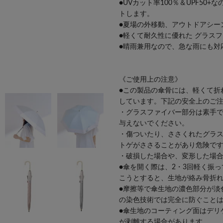
●UVカット率100％＆UPF5
トします。
●夏場の外移動、アウトドアシー
●軽くて耐久性に優れた グラス
●晴雨兼用なので、急な雨にも対
《ご使用上の注意》
●この製品の傘骨には、軽くて折
しています。下記の安全上のご
・グラスファイバー部分は素手
与えないでください。
・傷ついたり、ささくれたグラ
トゲがささることがあり危険で
・破損した場合や、変形した場
●傘を開く際は、2・3回軽く振
こうとすると、生地が絡み骨折
●摩擦等で傘生地の濃色部分が淡
の染色技術では完全に防ぐこと
●傘生地のコーティング面はデリ
が剥離する場合があります。