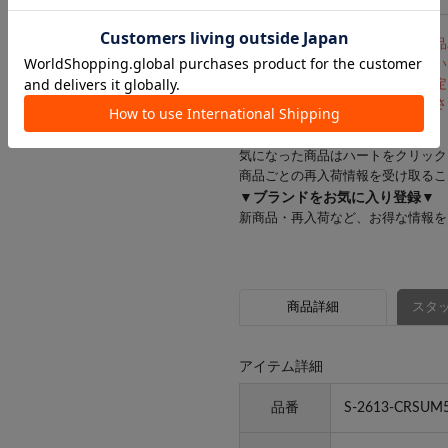
※商品の色味は、白背景または商品
入の際はあらかじめご確認ください
※画面上のカラーはブラウザや設定
あらかじめご了承の上ご注文くださ
▼
♡
を押してお気に入り登録▼
気になった商品はハートをクリック
商品ごとの再入荷情報を受け取るこ
▼ブランドをお気に入り登録▼
新商品・再入荷など、お得な情報を
商品詳細
スタッ
アイテム詳細
品番
S-2613-CRSUM