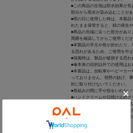
●この商品の生地は防水効果が見
部分から雨水が染み込むことが
●雨の日に使用した時は、本製品
れたまま保管すると、錆の発生
●商品の先端に尖った部分があり
周囲を確認してからご使用くだ
●本製品の手元や骨が折れたり、
る恐れがあるため、ご使用を中
●強風時は、製品が破損する恐れ
●傘本来の目的以外での使用はお
●本製品は、自転車やベビーカー
っておりません。視野の妨げ、
対に取り付けないでください。
●骨組みの間に手や指をいれない
●ハンドクリームや日焼け止めク
色落ちや変色・剥離の原因にな
●傘生地の防水・はっ水力はご使
※お子様がお使いの際は保護者