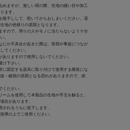
込めますが、激しい雨の際、生地の縫い目や加工
あります。
を陰干しして、乾いてからおしまいください。濡
や生地の色移りの原因となります。
ますので、周りの人やモノに当たらないよう十分
さい。
なにか不具合が起きた際は、怪我や事故につなが
止してください。
がありますので使用しないでください。
避け下さい。
等に固定する器具に取り付けて使用する構造にな
事故・破損の原因となる恐れがありますので、絶
でください。
リームを使用して本製品の生地や手元を触ると、
る場合があります。
用されるうちに低下します。
の指導の上でご使用ください。