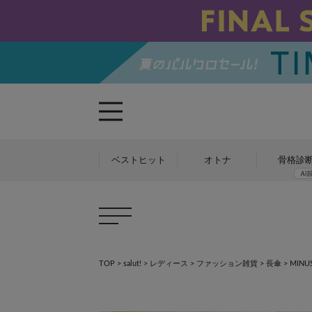
ベストヒット
オトナ
骨格診
TOP
>
salut!
>
レディース
>
ファッション雑貨
>
長傘
>
MIN