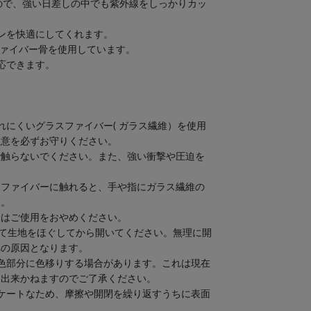
0+なので、強い日差しの中でも紫外線をしっかりカッ
ンを快適にしてくれます。
ファイバー骨を使用しています。
応できます。
れにくいグラスファイバー( ガラス繊維）を使用
注意を必ずお守りください。
で触らないでください。また、強い衝撃や圧迫を
スファイバーに触れると、手や指にガラス繊維の
す。
合はご使用をおやめください。
って生地をほぐしてから開いてください。無理に開
れの原因となります。
色部分に色移りする場合があります。これは現在
は出来かねますのでご了承ください。
ケートなため、摩擦や開閉を繰り返すうちに表面