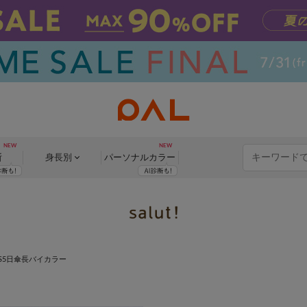
断
身長別
パーソナル
カラー
US5日傘長バイカラー