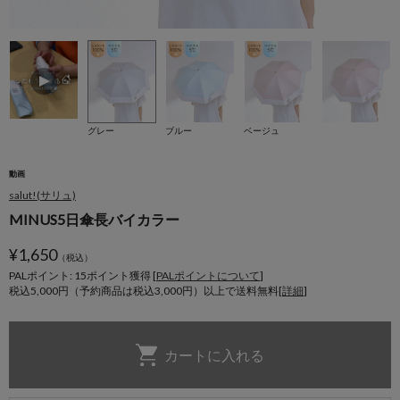
グレー
ブルー
ベージュ
動画
salut!(サリュ)
MINUS5日傘長バイカラー
¥
1,650
（税込）
PALポイント: 15
ポイント獲得 [
PALポイントについて
]
税込5,000円（予約商品は税込3,000円）以上で送料無料[
詳細
]