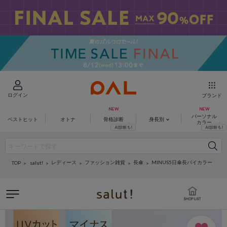
ログイン
ブランド
パーソナル
ベストヒット
オトナ
骨格診断
身長別
カラー
レディース
ファッション雑貨
長傘
MINUS5日傘長バイカラー
salut!
TOP