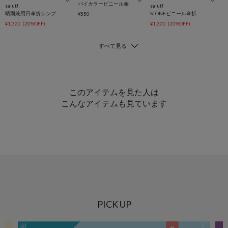
バイカラービニール傘
salut!
salut!
晴雨兼用日傘折シンプルロゴ
STONEビニール傘折
¥550
¥1,320
(20%OFF)
¥1,320
(20%OFF)
このアイテムを見た人は
こんなアイテムも見ています
PICK UP