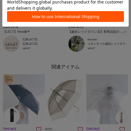
2026.04.08
2026.04.05
【LECT】New傘☂️
【越谷レイクタウン店】新商品紹介𓂃𓈒𓏸
広島LECT店
haruno
広島LECT店
イオンモール越谷レイクタウン店
salut!
salut!
salut!
TIME SALE
TIME SALE