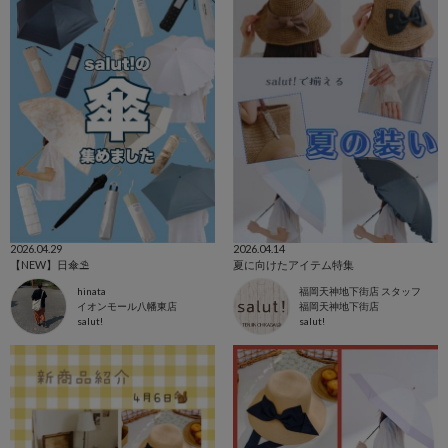
2026.04.29
2026.04.14
【NEW】日傘⛱️
夏に向けたアイテム特集
hinata
福岡天神地下街店 スタッフ
イオンモール八幡東店
福岡天神地下街店
salut!
salut!