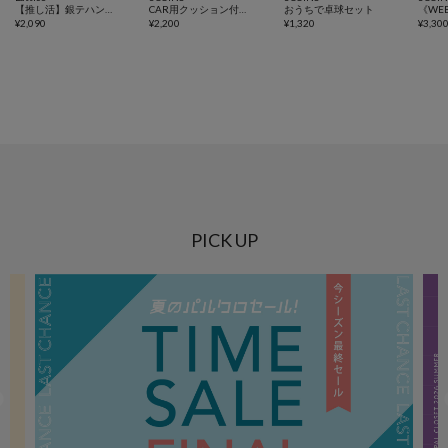
【推し活】銀テハンドルトートバッグ
CAR用クッション付き収納BOX
おうちで卓球セット
¥
2,090
¥
2,200
¥
1,320
¥
3,30
PICK UP