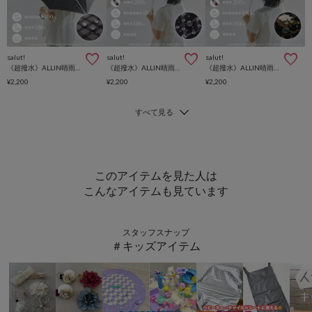
salut!
salut!
salut!
《超撥水》ALLIN晴雨兼用軽量傘ラージ長チェック
《超撥水》ALLIN晴雨兼用軽量傘折フラワークロス
《超撥水》ALLIN晴雨兼用軽量傘折ミラ
¥2,200
¥2,200
¥2,200
このアイテムを見た人は
こんなアイテムも見ています
スタッフスナップ
＃キッズアイテム