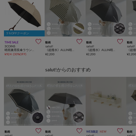
5％OFFクーポン



TIME SALE
動画
動画
動画
3COINS
salut!
salut!
salut!
晴雨兼用長傘ラウンドタイル柄
《超撥水》ALLIN晴雨兼用軽量傘ラージ長グローストライプ
《超撥水》ALLIN晴雨兼用軽量傘ラージ長チェック
¥
924
(
30%OFF
)
¥
2,200
¥
2,200
¥
2,20
salut!からのおすすめ



動画
動画
WEB限定
NEW
動画
salut!
salut!
salut!
salut!