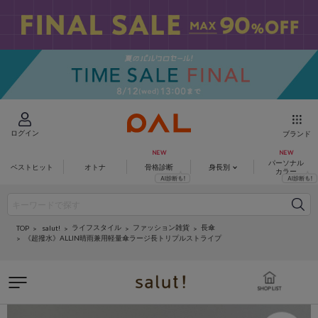
ログイン
ブランド
パーソナル
ベストヒット
オトナ
骨格診断
身長別
カラー
ライフスタイル
ファッション雑貨
長傘
salut!
TOP
《超撥水》ALLIN晴雨兼用軽量傘ラージ長トリプルストライプ