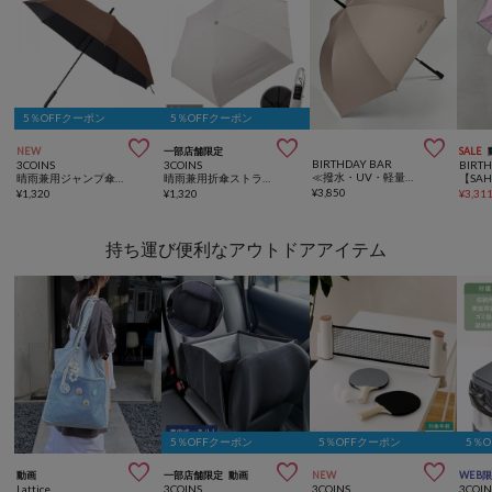
5％OFFクーポン
5％OFFクーポン



NEW
一部店舗限定
SALE
BIRTHDAY BAR
3COINS
3COINS
BIRT
≪撥水・UV・軽量最高峰≫【FULLSPEC】ムジ 完全遮光 晴雨兼用長傘
晴雨兼用ジャンプ傘：60cm
晴雨兼用折傘ストライプ柄
¥
3,850
¥
1,320
¥
1,320
¥
3,31
持ち運び便利なアウトドアアイテム
5％OFFクーポン
5％OFFクーポン
5％



動画
一部店舗限定
動画
NEW
WEB
Lattice
3COINS
3COINS
3COIN