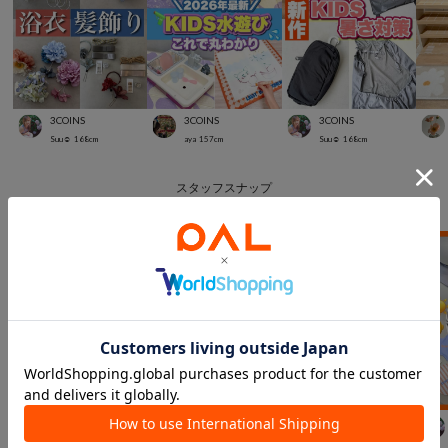
3COINS
3COINS
3COINS
Suu☺︎
168
cm
aya
157
cm
Suu☺︎
168
cm
スタッフスナップ
＃キッズ
3COINS
3COINS
3COINS
SHIHO
152
cm
aya
157
cm
Suu☺︎
168
cm