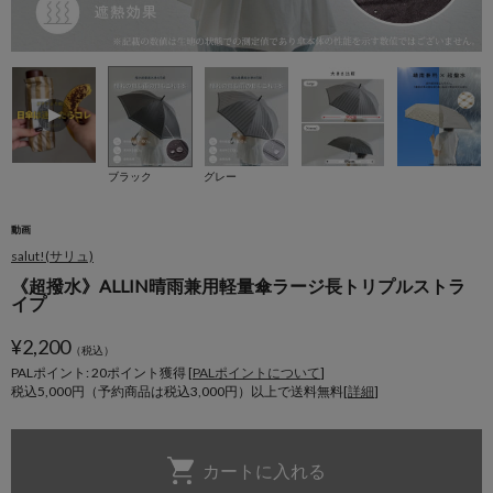
ブラック
グレー
動画
salut!(サリュ)
《超撥水》ALLIN晴雨兼用軽量傘ラージ長トリプルストラ
イプ
¥
2,200
（税込）
PALポイント: 20
ポイント獲得 [
PALポイントについて
]
税込5,000円（予約商品は税込3,000円）以上で送料無料[
詳細
]