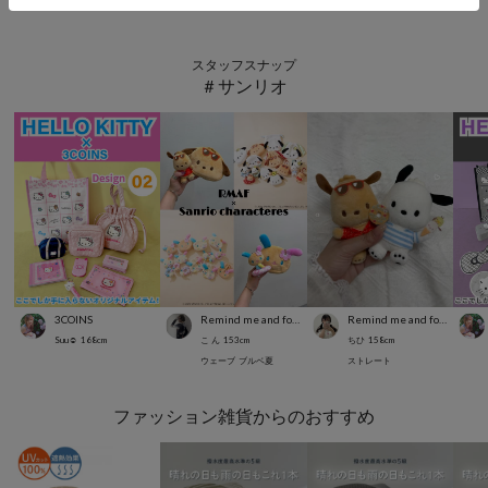
スタッフスナップ
＃サンリオ
3COINS
Remind me and forever
Remind me and forever
Suu☺︎
168
cm
こ ん
153
cm
ちひ
158
cm
ウェーブ
ブルベ夏
ストレート
ファッション雑貨からのおすすめ