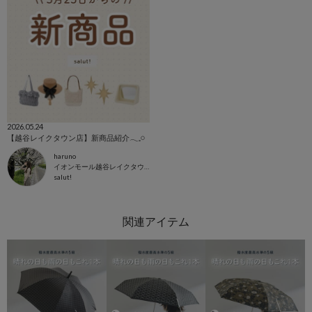
2026.05.24
【越谷レイクタウン店】新商品紹介𓂃𓈒𓏸
haruno
イオンモール越谷レイクタウン店
salut!