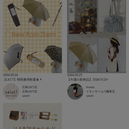
2026.05.26
2026.05.25
【LECT】晴雨兼用軽量傘🌂
【今週の新商品】2026/5/25~
広島LECT店
hinata
広島LECT店
イオンモール八幡東店
salut!
salut!