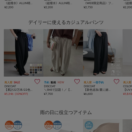
《超撥水》ALLIN晴雨兼用軽量傘長アンダーライン
《超撥水》ALLIN晴雨兼用軽量傘ラージ折チェック
《WEB限定商品》フック付きウォールシェルフ
¥
2,200
¥
2,200
¥
2,750
¥
2,20
デイリーに使えるカジュアルパンツ



再入荷
SALE
予約
動画
NEW
再入荷
一部予約
再入荷
DISCOAT
DISCOAT
DISCOAT
COLO
【累計22万本/22色展開/7サイズ】－3kg見え！とろみイージーパンツ≪メンズサイズあり≫
＼SNSで話題！／【Enlude/夏も快適♪】アソートパターンイージーパンツ《ユニセックス》
【新色追加/夏に嬉しい6機能/6サイズ展開】ー3kg見え!多機能とろみイージーパンツ
¥
5,346
(
10%OFF
)
¥
7,700
¥
6,600
¥
5,84
雨の日に役立つアイテム