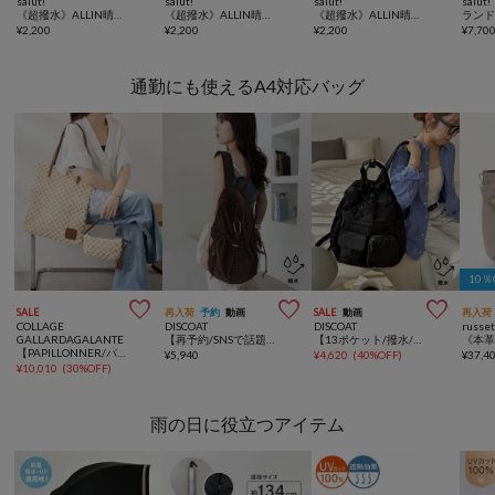
salut!
salut!
salut!
salut!
《超撥水》ALLIN晴雨兼用軽量傘長ミラ
《超撥水》ALLIN晴雨兼用軽量傘長アンダーライン
《超撥水》ALLIN晴雨兼用軽量傘ラージ折チェック
¥
2,200
¥
2,200
¥
2,200
¥
7,70
通勤にも使えるA4対応バッグ
10



SALE
再入荷
予約
動画
SALE
動画
再入荷
COLLAGE
DISCOAT
DISCOAT
russe
GALLARDAGALANTE
【再予約/SNSで話題！/撥水/軽量】シアーリップバックパック
【13ポケット/撥水/軽量】ユーティリティーパフィーバックパック
【PAPILLONNER/パピヨネ】ラフィアツインズバッグ
¥
5,940
¥
4,620
(
40%OFF
)
¥
37,4
¥
10,010
(
30%OFF
)
雨の日に役立つアイテム