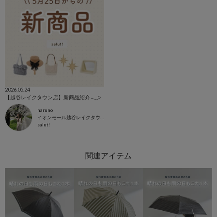
2026.05.24
【越谷レイクタウン店】新商品紹介𓂃𓈒𓏸
haruno
イオンモール越谷レイクタウン店
salut!