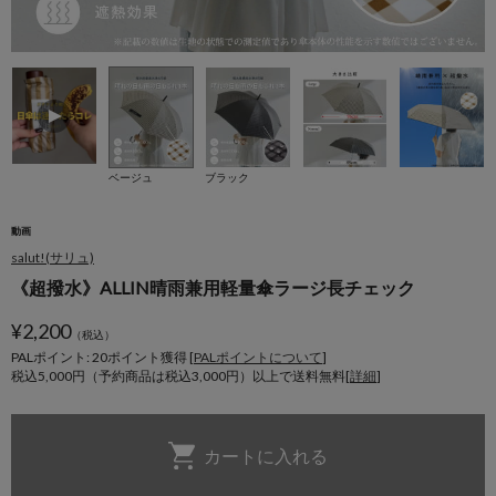
ベージュ
ブラック
動画
salut!(サリュ)
《超撥水》ALLIN晴雨兼用軽量傘ラージ長チェック
¥
2,200
（税込）
PALポイント: 20
ポイント獲得 [
PALポイントについて
]
税込5,000円（予約商品は税込3,000円）以上で送料無料[
詳細
]