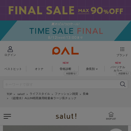
ログイン
ブランド
パーソナル
ベストヒット
オトナ
骨格診断
身長別
カラー
ライフスタイル
ファッション雑貨
長傘
salut!
TOP
《超撥水》ALLIN晴雨兼用軽量傘ラージ長チェック