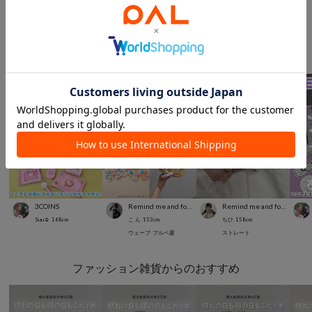
スタッフスナップ
＃サンリオ
3COINS
Remind me and forever
Remind me and forever
Suu☺︎
168
cm
こ ん
153
cm
ちひ
158
cm
ウェーブ
ブルベ夏
ストレート
ファッション雑貨からのおすすめ