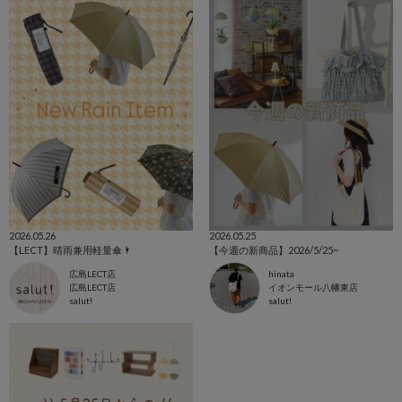
2026.05.26
2026.05.25
【LECT】晴雨兼用軽量傘🌂
【今週の新商品】2026/5/25~
広島LECT店
hinata
広島LECT店
イオンモール八幡東店
salut!
salut!