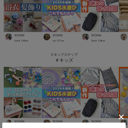
3COINS
3COINS
3COINS
Suu☺︎
168
cm
aya
157
cm
Suu☺︎
168
cm
スタッフスナップ
＃キッズ
3COINS
3COINS
3COINS
SHIHO
152
cm
aya
157
cm
Suu☺︎
168
cm