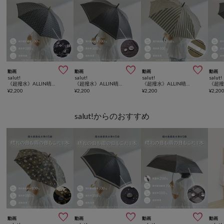



動画
動画
動画
動画
salut!
salut!
salut!
salut!
《超撥水》ALLIN晴雨兼用軽量傘長フラワークロス
《超撥水》ALLIN晴雨兼用軽量傘ラージ長トリプルストライプ
《超撥水》ALLIN晴雨兼用軽量傘ラージ長グローストライプ
¥
2,200
¥
2,200
¥
2,200
¥
2,20
salut!からのおすすめ



動画
動画
動画
動画