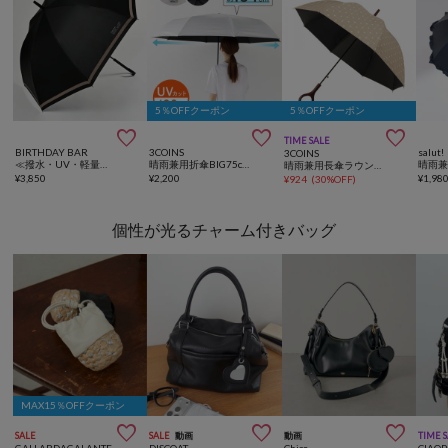
5％OFFクーポン
5％OFFクーポン



TIME SALE
BIRTHDAY BAR
3COINS
salut!
3COINS
≪撥水・UV・軽量最高峰≫【FULLSPEC】バイカラー 完全遮光 晴雨兼用長傘
晴雨兼用折傘BIG75cm
晴雨
晴雨兼用長傘ラウンドタイル柄
¥
3,850
¥
2,200
¥
1,98
¥
924
(
30%OFF
)
個性が光るチャーム付きバッグ
MAX15％OFFクーポン



SALE
SALE
動画
動画
TIME 
GALLARDAGALANTE
DISCOAT
Chico
CIAOP