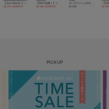
【Jhuri Shate】エッグチャーム
【SNSで話題！】ミラーチャーム付ソフトボストンバッグ《詳細動画あり》
ポーチチャーム付きスエードコンビボストンバッグ
¥
2,750
(
50%OFF
)
¥
3,168
(
60%OFF
)
¥
7,700
¥
7,92
PICK UP