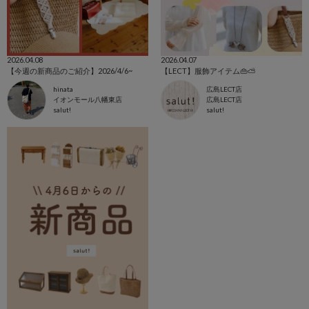
2026.04.08
2026.04.07
【今週の新商品のご紹介】2026/4/6~
【LECT】服飾アイテム👜⛅️
hinata
広島LECT店
イオンモール八幡東店
広島LECT店
salut!
salut!