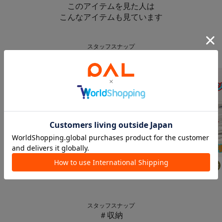
このアイテムを見た人は
こんなアイテムも見ています
スタッフスナップ
＃プチプラ雑貨
3COINS
3COINS
3COINS
Suu☺︎
168
cm
Suu☺︎
168
cm
aya
157
cm
スタッフスナップ
＃収納