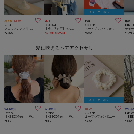
5％OFFクーポン



再入荷
NEW
SALE
動画
動画
salut!
DISCOAT
3COINS
BIRT
グロウフレアフラワーLEDライト／choupinet
【推し活対応】マルチショルダー
ヒートプリントフォトペーパー
¥
2,530
¥
1,485
(
50%OFF
)
¥
880
¥
4,95
髪に映えるヘアアクセサリー
5％OFFクーポン



WEB限定
WEB限定
NEW
WEB
Lattice
Lattice
3COINS
Lattic
【KEECO企画】【WEB限定/新色追加】リボン付きシアーロールヘアカフ
【KEECO企画】【WEB限定/人気の為再入荷】リボンテールクリップ
ループシフォンポニー
¥
660
¥
660
¥
330
¥
660