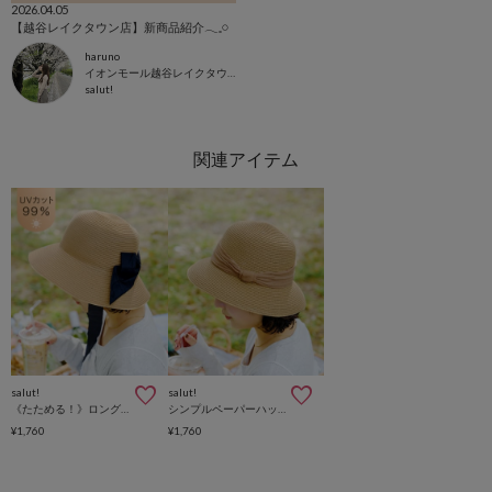
2026.04.05
【越谷レイクタウン店】新商品紹介𓂃𓈒𓏸
haruno
イオンモール越谷レイクタウン店
salut!
salut!
salut!
《たためる！》ロングリボンウォッシャブルハット
シンプルペーパーハット
¥1,760
¥1,760