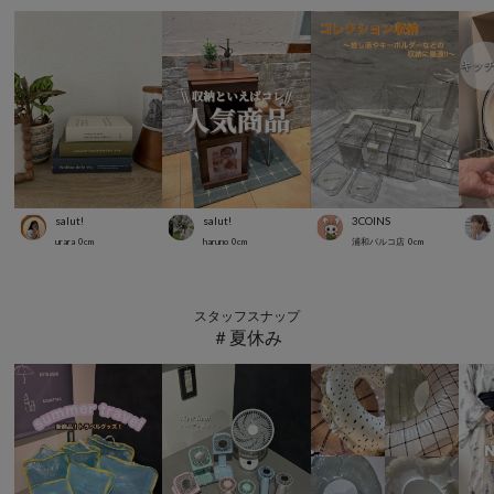
salut!
salut!
3COINS
urara
0
cm
haruno
0
cm
浦和パルコ店
0
cm
スタッフスナップ
＃夏休み