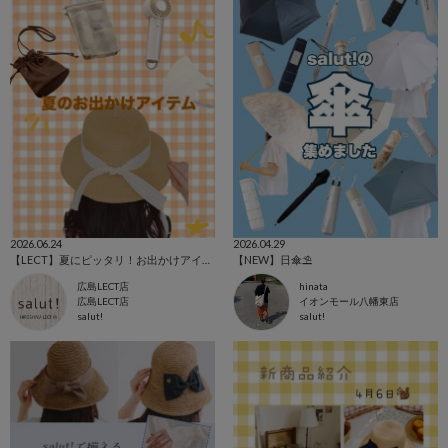
2026.06.24
2026.04.29
【LECT】夏にピッタリ！お出かけアイテム☀️
【NEW】日傘⛱️
広島LECT店
hinata
広島LECT店
イオンモール八幡東店
salut!
salut!