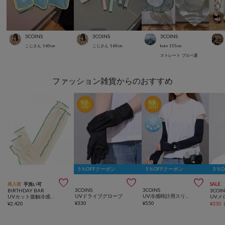
3COINS
3COINS
3COINS
こじさん
160
cm
こじさん
160
cm
kuro
155
cm
ストレート
ブルベ夏
ファッション雑貨からのおすすめ
5％OFFクーポン
5％OFFクーポン
5％



再入荷
手洗い可
SALE
3COINS
3COINS
BIRTHDAY BAR
3COIN
UVドライブグローブ
UV冷感時計用スリット付アームカバー
UVカット接触冷感親指付きアームカバー
¥
330
¥
550
¥
2,420
¥
330