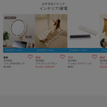
おすすめトピック
インテリア/家電
5％OFFクーポン
5％OFFクーポン
5％OFFクーポン
5％



動画
SALE
NEW
SALE
3COINS
3COINS
3COINS
3COIN
ファン付きLEDミラー／and us
ファブリックブランケット：160×90cm
インセンススティック
¥
3,300
¥
1,650
(
16%OFF
)
¥
330
¥
1,65