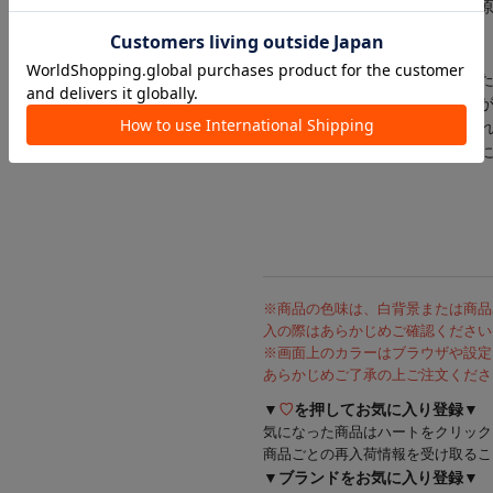
自動開閉のセンサーが故障する
《フタが完全に閉まらなくなっ
フタの開閉部分にほこりや異物
汚れた際、フタの開閉部分をき
※フタを月に１回を目安に丁寧
/s_interiorgoods/
※商品の色味は、白背景または商品
入の際はあらかじめご確認ください
※画面上のカラーはブラウザや設定
あらかじめご了承の上ご注文くださ
▼
♡
を押してお気に入り登録▼
気になった商品はハートをクリック
商品ごとの再入荷情報を受け取るこ
▼ブランドをお気に入り登録▼