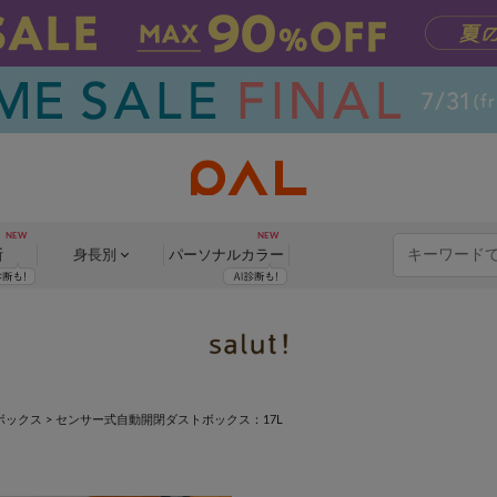
断
身長別
パーソナル
カラー
ボックス
>
センサー式自動開閉ダストボックス：17L