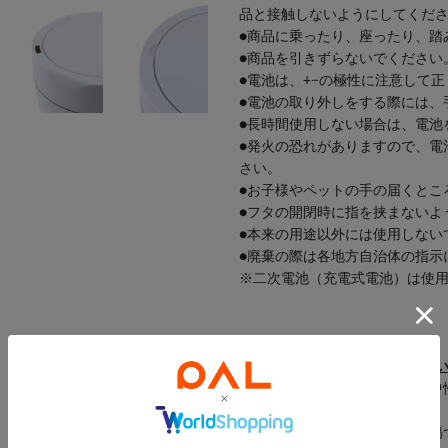
品と接触しないようにしてくだ
●商品に乗ったり、座ったり、踏
●商品を引きずらないでください
●電池は、+−の極性に注意して
●電池の取り外しをする際には、
●長時間使用しない場合は、電池
●発火の恐れがありますので、電
さい。
●お子様やペットの手の届くとこ
●フタの開閉時に指を挟まないよ
●本来の用途以外には使用しない
●廃棄の際は各地方自治体の指示
※二次電池（充電式電池）は使
《お手入れの仕方》
フタの水洗いはしないでくださ
●本体が汚れた場合は、薄めた中
ン等は使用しないでください。
●お手入れの際、センサー窓を傷