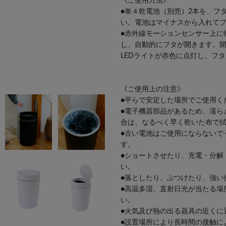
《ご使用方法》
●単４乾電池（別売）2本を、フ
い。電池はマイナスから入れて
●赤外線モーションセンサー上に
し、自動的にフタが開きます。開
LEDライトが赤色に点灯し、フ
《ご使用上の注意》
●平らで安定した場所でご使用く
●電子機器部品があるため、濡ら
合は、なるべく早く乾いた布で
●古い電池はご使用にならないで
す。
●ショートさせたり、充電・分解
い。
●落としたり、ぶつけたり、強い
●高温多湿、直射日光が当たる場
い。
●火気及び熱の出る器具の近くに
●設置場所により長時間の接触に