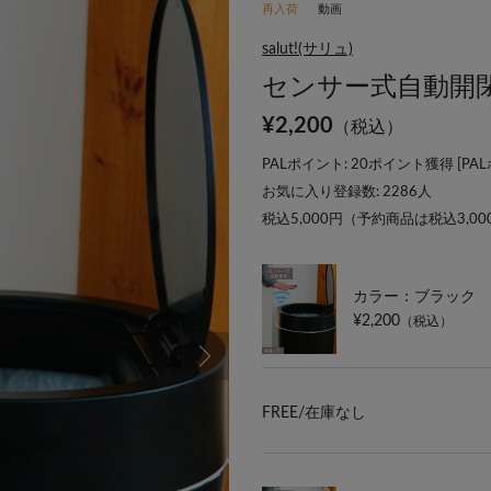
再入荷
動画
salut!(サリュ)
センサー式自動開閉
¥
2,200
（税込）
PALポイント: 20ポイント獲得 [
PA
お気に入り登録数:
2286
人
税込5,000円（予約商品は税込3,0
カラー：ブラック
¥2,200
（税込）
FREE/
在庫なし