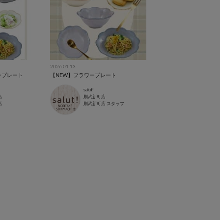
2026.01.13
ワープレート
【NEW】フラワープレート
salut!
店
則武新町店
店
則武新町店 スタッフ