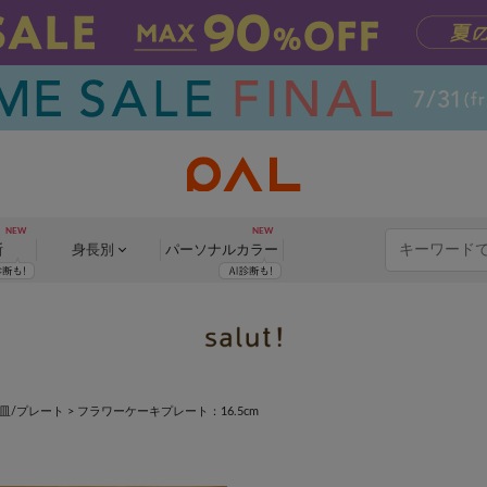
断
身長別
パーソナル
カラー
皿/プレート
>
フラワーケーキプレート：16.5cm