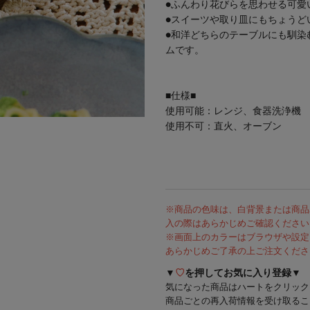
●ふんわり花びらを思わせる可愛
●スイーツや取り皿にもちょうど
●和洋どちらのテーブルにも馴染
ムです。
■仕様■
使用可能：レンジ、食器洗浄機
使用不可：直火、オーブン
※商品の色味は、白背景または商品
入の際はあらかじめご確認ください
※画面上のカラーはブラウザや設定
あらかじめご了承の上ご注文くださ
▼
♡
を押してお気に入り登録▼
気になった商品はハートをクリック
商品ごとの再入荷情報を受け取るこ