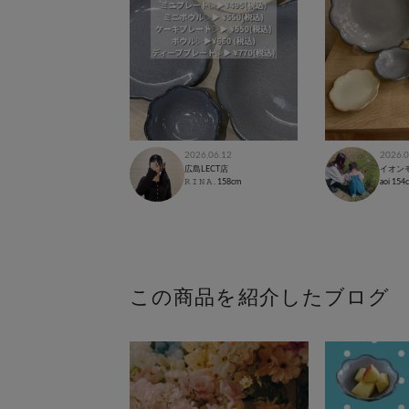
2026.06.12
2026.0
広島LECT店
イオン
𝚁 𝙸 𝙽 𝙰 .
158cm
aoi
154
この商品を紹介したブログ