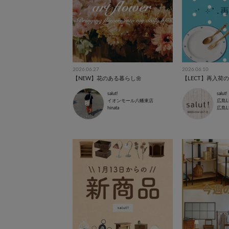
2026.06.27
2026.06.10
【NEW】花のある暮らし🌼
【LECT】再入荷のお
salut!
salut!
イオンモール八幡東店
広島L
hinata
広島L