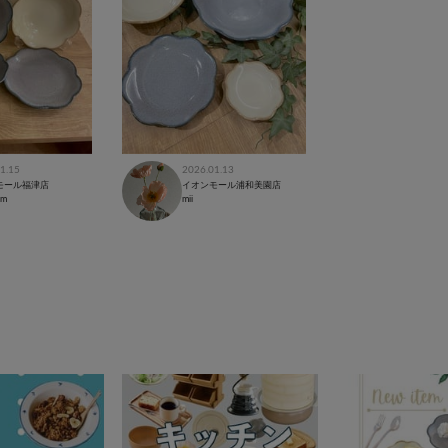
1.15
2026.01.13
モール福津店
イオンモール浦和美園店
cm
mii