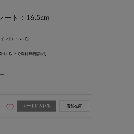
ト：16.5cm
ポイントについて
]
00円）以上で送料無料[
詳細
]
ー
カートに入れる
店舗在庫