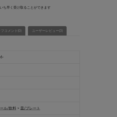
いち早く受け取ることができます
フコメント(0)
ユーザーレビュー(3)
6-
ール/飲料
>
皿/プレート