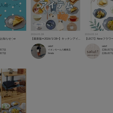
2026.01.28
2026.01.14
知らせ- ̗̀📣
【最新版✴︎2026/1/28~】キッチンアイテム特集🥢
【LECT】Newフラ
salut!
salut!
ECT店
イオンモール八幡東店
広島LECT
ECT店
hinata
広島LECT