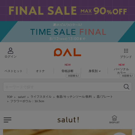
ログイン
ブランド
パーソナル
ベストヒット
オトナ
骨格診断
身長別
カラー
ライフスタイル
食器/キッチンツール/飲料
皿/プレート
salut!
TOP
フラワーボウル：16.5cm