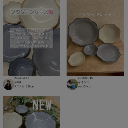
2026.06.12
2026.01.15
広島LECT店
イオンモール福津店
𝚁 𝙸 𝙽 𝙰 .
158cm
aoi
154cm