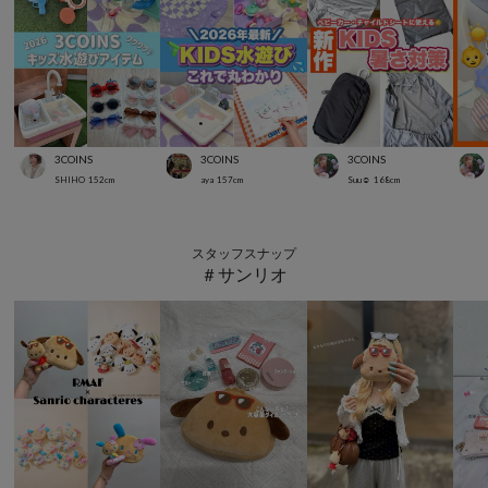
3COINS
3COINS
3COINS
SHIHO
152
cm
aya
157
cm
Suu☺︎
168
cm
スタッフスナップ
＃サンリオ