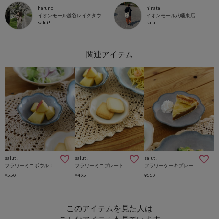
haruno
hinata
イオンモール越谷レイクタウン店
イオンモール八幡東店
salut!
salut!
salut!
salut!
salut!
フラワーミニボウル：10cm
フラワーミニプレート：10cm
フラワーケーキプレート：16.5cm
¥550
¥495
¥550
このアイテムを見た人は
こんなアイテムも見ています