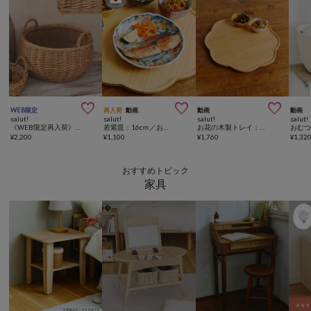



WEB限定
再入荷
動画
動画
動画
salut!
salut!
salut!
salut!
《WEB限定再入荷》柳プランプバスケット
若紫皿：16cｍ／おばんざい
お花の木製トレイ：34cm／おばんざい
¥
2,200
¥
1,100
¥
1,760
¥
1,32
おすすめトピック
家具