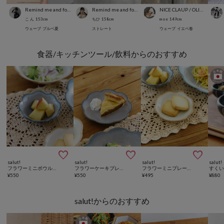
Remind me and forever
Remind me and forever
NICE CLAUP / OLIVE des OLIVE OUTLET
こ ん
153
cm
ちひ
158
cm
m o e
149
cm
ウェーブ
ブルベ夏
ストレート
ウェーブ
イエベ春
食器/キッチンツール/飲料からのおすすめ



salut!
salut!
salut!
salut!
フラワーミニボウル：10cm
フラワーケーキプレート：16.5cm
フラワーミニプレート：10cm
¥
550
¥
550
¥
495
¥
880
salut!からのおすすめ