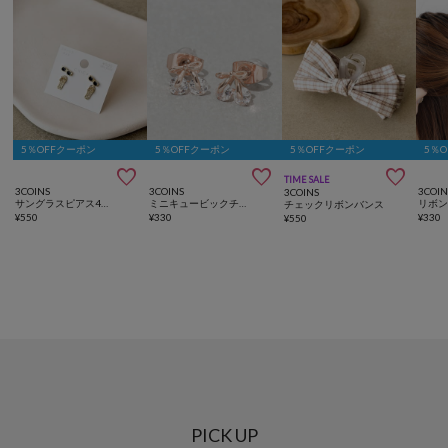
5％OFFクーポン
5％OFFクーポン
5％OFFクーポン
5％



TIME SALE
3COINS
3COINS
3COIN
3COINS
サングラスピアス4個セット
ミニキュービックチェリーピアス
リボ
チェックリボンバンス
¥
550
¥
330
¥
330
¥
550
PICK UP