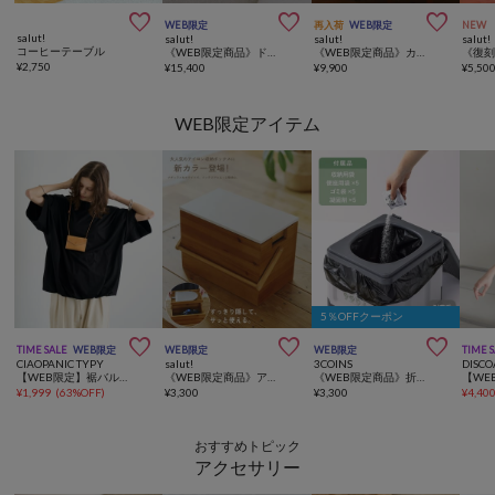



WEB限定
再入荷
WEB限定
NEW
salut!
salut!
salut!
salut!
コーヒーテーブル
《WEB限定商品》ドレッサーローテーブル
《WEB限定商品》カントリーライティングデスク
¥
2,750
¥
15,400
¥
9,900
¥
5,50
WEB限定アイテム
5％OFFクーポン



TIME SALE
WEB限定
WEB限定
WEB限定
TIME 
CIAOPANIC TYPY
salut!
3COINS
DISCO
【WEB限定】裾バルーンビッグシルエットTEE
《WEB限定商品》アイロン収納ボックス
《WEB限定商品》折りたたみ非常用トイレ／SOBANI
¥
1,999
(
63%OFF
)
¥
3,300
¥
3,300
¥
4,40
おすすめトピック
アクセサリー