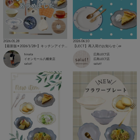
2026.01.28
2026.06.10
【最新版✴︎2026/1/28~】キッチンアイテム特集🥢
【LECT】再入荷のお知らせ- ̗̀📣
hinata
広島LECT店
イオンモール八幡東店
広島LECT店
salut!
salut!