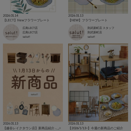
2026.01.14
2026.01.13
【LECT】Newフラワープレート
【NEW】フラワープレート
広島LECT店
則武新町店 スタッフ
広島LECT店
則武新町店
salut!
salut!
2026.01.13
2026.01.13
【越谷レイクタウン店】新商品紹介𓂃𓈒𓏸
【2026/1/13~】今週の新商品のご紹介