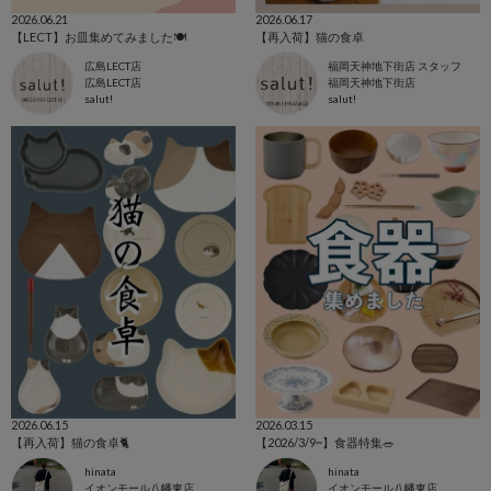
2026.06.21
2026.06.17
【LECT】お皿集めてみました🍽️
【再入荷】猫の食卓
広島LECT店
福岡天神地下街店 スタッフ
広島LECT店
福岡天神地下街店
salut!
salut!
2026.06.15
2026.03.15
【再入荷】猫の食卓🐈
【2026/3/9~】食器特集🥗
hinata
hinata
イオンモール八幡東店
イオンモール八幡東店