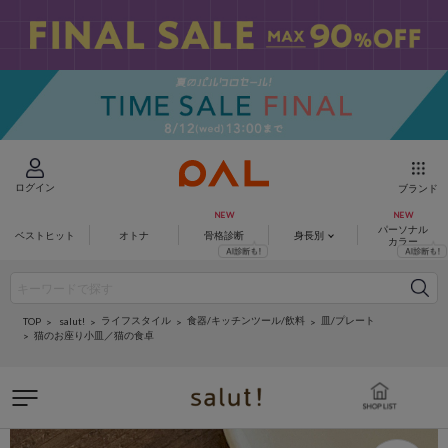
ログイン
ブランド
パーソナル
ベストヒット
オトナ
骨格診断
身長別
カラー
ライフスタイル
食器/キッチンツール/飲料
皿/プレート
salut!
TOP
猫のお座り小皿／猫の食卓