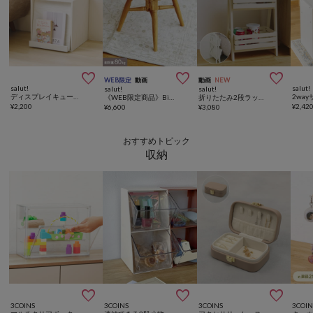



WEB限定
動画
動画
NEW
salut!
salut!
salut!
salut!
ディスプレイキューブラック
2wa
《WEB限定商品》Biscuitスツール／gâteau
折りたたみ2段ラック／25th Special Price Item
¥
2,200
¥
2,42
¥
6,600
¥
3,080
おすすめトピック
収納



3COINS
3COINS
3COINS
3COIN