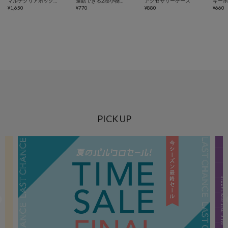
マルチクリアボックス棚付き
連結できる2段小物入れ
アクセサリーケース
¥
1,650
¥
770
¥
880
¥
660
PICK UP