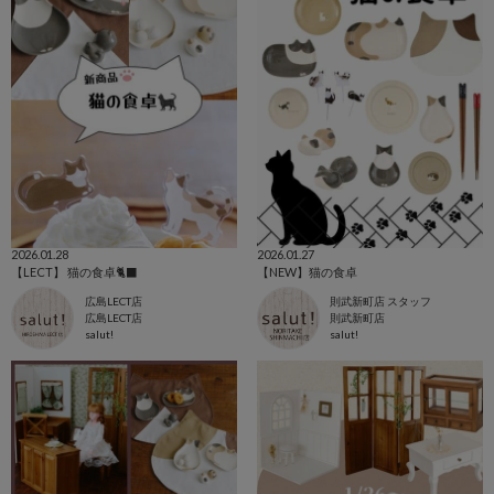
2026.01.28
2026.01.27
【LECT】 猫の食卓🐈‍⬛
【NEW】猫の食卓
広島LECT店
則武新町店 スタッフ
広島LECT店
則武新町店
salut!
salut!