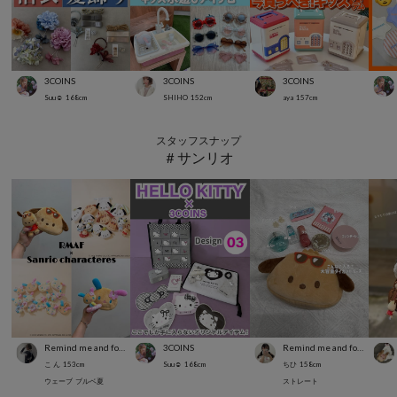
3COINS
3COINS
3COINS
Suu☺︎
168
cm
SHIHO
152
cm
aya
157
cm
スタッフスナップ
＃サンリオ
Remind me and forever
3COINS
Remind me and forever
こ ん
153
cm
Suu☺︎
168
cm
ちひ
158
cm
ウェーブ
ブルベ夏
ストレート