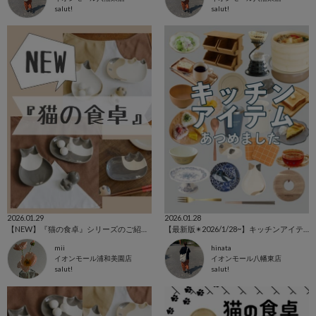
salut!
salut!
2026.01.29
2026.01.28
【NEW】『猫の食卓』シリーズのご紹介◎
【最新版✴︎2026/1/28~】キッチンアイテム特集🥢
mii
hinata
イオンモール浦和美園店
イオンモール八幡東店
salut!
salut!