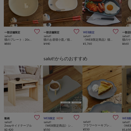



一部店舗限定
一部店舗限定
WEB限定
一部店
salut!
salut!
salut!
salut!
猫のプレート：20cm／猫の食卓
猫のお昼寝小皿／猫の食卓
《WEB限定商品》猫の仕切りプレート／猫の食卓
¥
880
¥
440
¥
1,760
¥
660
salut!からのおすすめ



動画
WEB限定
NEW
WEB
salut!
salut!
salut!
salut!
フラワーケーキプレート：16.5cm
2wayサイドテーブル
《WEB限定商品》シリコーンフードマット／猫と暮らす
¥
550
¥
2,420
¥
550
¥
1,65