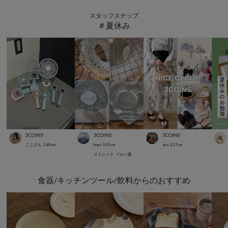
スタッフスナップ
＃夏休み
3COINS
3COINS
3COINS
こじさん
160
cm
kuro
155
cm
aya
157
cm
ストレート
ブルベ夏
食器/キッチンツール/飲料からのおすすめ