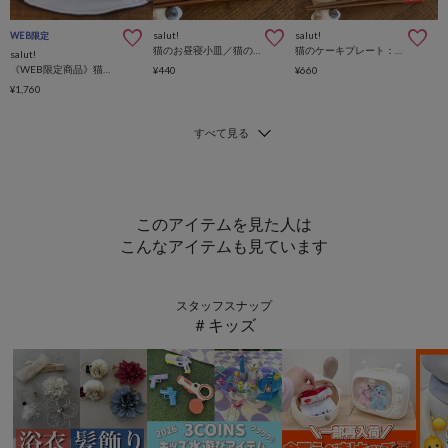
salut!
salut!
WEB限定
猫のお昼寝小皿／猫の食卓
猫のケーキプレート：16cm／猫の食卓
salut!
《WEB限定商品》猫の仕切りプレート／猫の食卓
¥440
¥660
¥1,760
このアイテムを見た人は
こんなアイテムも見ています
スタッフスナップ
＃キッズ