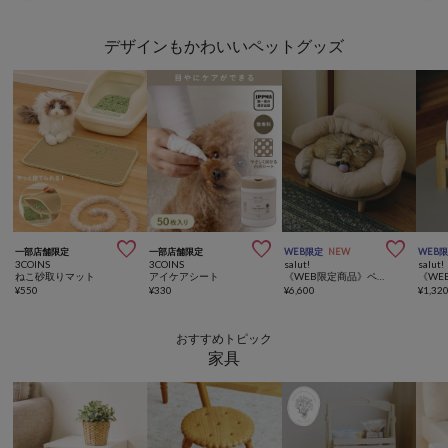
デザインもかわいいペットグッズ



一部店舗限定
一部店舗限定
WEB限定
NEW
WEB
3COINS
3COINS
salut!
salut!
ねこ砂取りマット
アイケアシート
《WEB限定商品》ペットソファ／猫と暮らす
¥
550
¥
330
¥
6,600
¥
1,32
おすすめトピック
家具