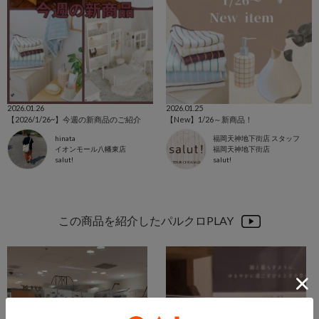
2026.01.26
2026.01.25
【2026/1/26~】今週の新商品のご紹介
【New】1/26～新商品！
hinata
福岡天神地下街店 スタッフ
イオンモール八幡東店
福岡天神地下街店
salut!
salut!
この商品を紹介したパルクロPLAY