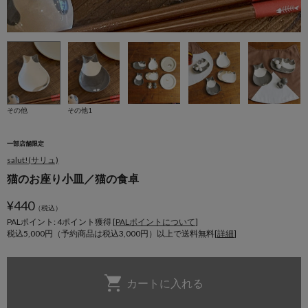
その他
その他1
一部店舗限定
salut!(サリュ)
猫のお座り小皿／猫の食卓
¥
440
（税込）
PALポイント: 4
ポイント獲得 [
PALポイントについて
]
税込5,000円（予約商品は税込3,000円）以上で送料無料[
詳細
]