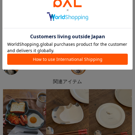
2026.01.31
2026.01.29
猫の食卓🐾
猫好き集合❗️🐱
kana
urara
札幌アピア店
ららぽーと立川立飛店
salut!
salut!