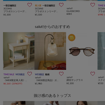



一部店舗限定
再入荷
一部店舗限定
TIME 
salut!
3COINS
3COINS
3COIN
GLASSCORD
プラボストンリーディンググラス：+1.5
プラボストンリーディンググラス：+1.0
¥
385
¥
1,100
¥
1,100
¥
990
salut!からのおすすめ



TIME SALE
WEB限定
WEB限定
動画
salut!
salut!
salut!
salut!
調光サングラス
スク
《WEB限定再入荷》ホワイト引き出し付きシェルフ
《WEB限定商品》ガラスコップシェードLEDライト
¥
1,100
¥
550
¥
6,160
(
20%OFF
)
¥
1,980
抜け感のあるトップス