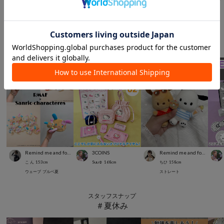
Suu☺︎
168
cm
Suu☺︎
168
cm
浦和パルコ店
0
cm
スタッフスナップ
＃サンリオ
Remind me and forever
3COINS
Remind me and forever
こ ん
153
cm
Suu☺︎
168
cm
ちひ
158
cm
ウェーブ
ブルベ夏
ストレート
スタッフスナップ
＃夏休み