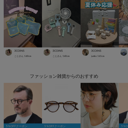
3COINS
3COINS
3COINS
こじさん
160
cm
こじさん
160
cm
junko
161
cm
ファッション雑貨からのおすすめ
5％OFFクーポン
5％OFFクーポン
5％