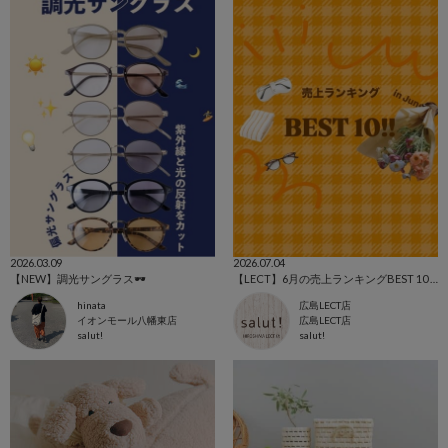
2026.03.09
2026.07.04
【NEW】調光サングラス🕶️
【LECT】6月の売上ランキングBEST 10 ✨
hinata
広島LECT店
イオンモール八幡東店
広島LECT店
salut!
salut!