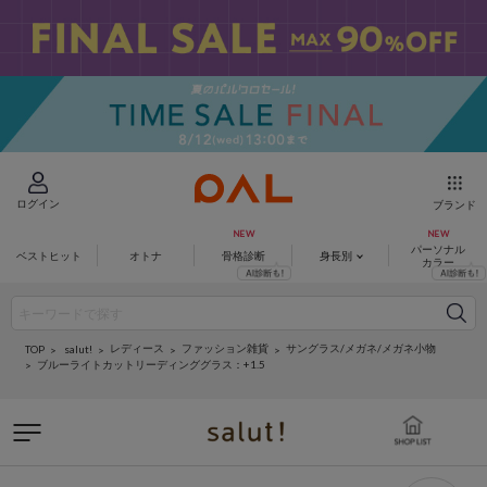
ログイン
ブランド
パーソナル
ベストヒット
オトナ
骨格診断
身長別
カラー
レディース
ファッション雑貨
サングラス/メガネ/メガネ小物
salut!
TOP
ブルーライトカットリーディンググラス：+1.5