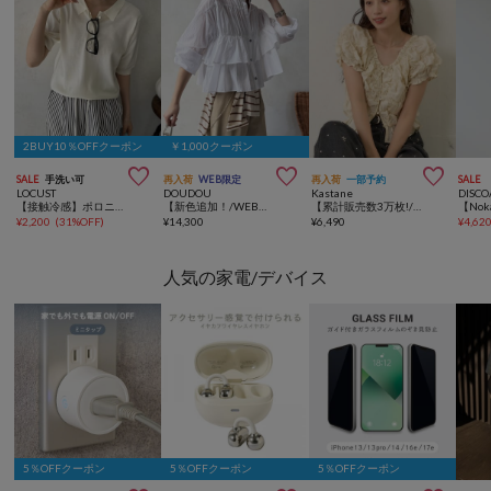
2BUY10％OFFクーポン
￥1,000クーポン



SALE
手洗い可
再入荷
WEB限定
再入荷
一部予約
SALE
LOCUST
DOUDOU
Kastane
DISCO
【接触冷感】ポロニット
【新色追加！/WEB限定】ラッフルブラウス
【累計販売数3万枚!/着痩せ◎】クシュクシュブラウス
¥
2,200
(
31%OFF
)
¥
14,300
¥
6,490
¥
4,62
人気の家電/デバイス
5％OFFクーポン
5％OFFクーポン
5％OFFクーポン