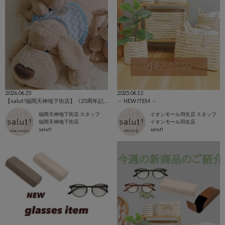
2026.06.25
2025.06.12
【salut!福岡天神地下街店】《25周年記念》店舗限定おひるねわんこくじが登場！
－ NEW ITEM －
福岡天神地下街店 スタッフ
イオンモール羽生店 スタッフ
福岡天神地下街店
イオンモール羽生店
salut!
salut!