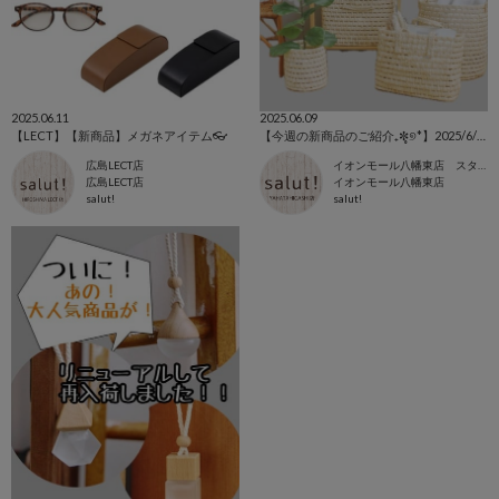
2025.06.11
2025.06.09
【LECT】【新商品】メガネアイテム👓
【今週の新商品のご紹介₊✼̥୭*】2025/6/9~
広島LECT店
イオンモール八幡東店 スタッフ
広島LECT店
イオンモール八幡東店
salut!
salut!