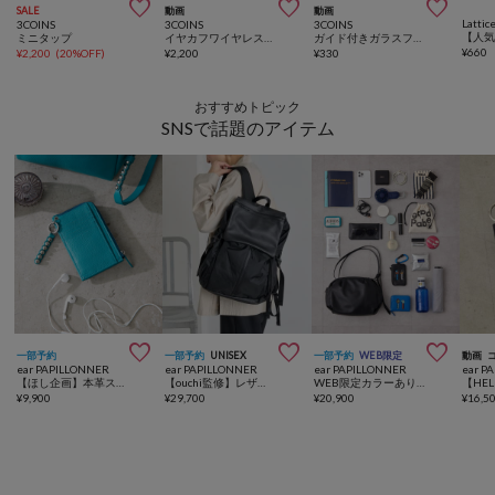



SALE
動画
動画
Lattic
3COINS
3COINS
3COINS
ミニタップ
イヤカフワイヤレスイヤホン
ガイド付きガラスフィルムのぞき見防止
¥
660
¥
2,200
(
20%OFF
)
¥
2,200
¥
330
おすすめトピック
SNSで話題のアイテム



一部予約
一部予約
UNISEX
一部予約
WEB限定
動画
ear PAPILLONNER
ear PAPILLONNER
ear PAPILLONNER
ear P
【ほし企画】本革スタッズフラグメントケース
【ouchi監修】レザーコンビライトリュック
WEB限定カラーあり《本革/430g》コロンボストンバッグ
¥
9,900
¥
29,700
¥
20,900
¥
16,5