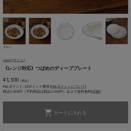
ブルー
salut!(サリュ)
《レンジ対応》つばめのディーププレート
¥
1,100
（税込）
PALポイント: 10
ポイント獲得 [
PALポイントについて
]
税込5,000円（予約商品は税込3,000円）以上で送料無料[
詳細
]