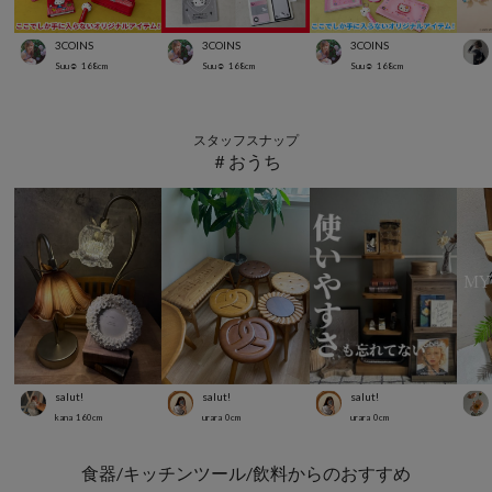
3COINS
3COINS
3COINS
Suu☺︎
168
cm
Suu☺︎
168
cm
Suu☺︎
168
cm
スタッフスナップ
＃おうち
salut!
salut!
salut!
kana
160
cm
urara
0
cm
urara
0
cm
食器/キッチンツール/飲料からのおすすめ