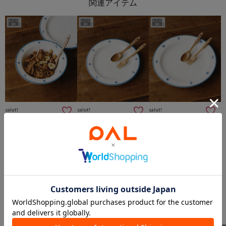
salut!
salut!
salut!
《レンジ対応》つばめのボウル
《レンジ対応》つばめのプレート：19cm
《レンジ対応》つばめのプレート：23cm
¥880
¥880
¥1,100
このアイテムを見た人は
こんなアイテムも見ています
スタッフスナップ
＃キッズアイテム