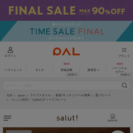
ログイン
ブランド
パーソナル
ベストヒット
オトナ
骨格診断
身長別
カラー
ライフスタイル
食器/キッチンツール/飲料
皿/プレート
salut!
TOP
《レンジ対応》つばめのディーププレート