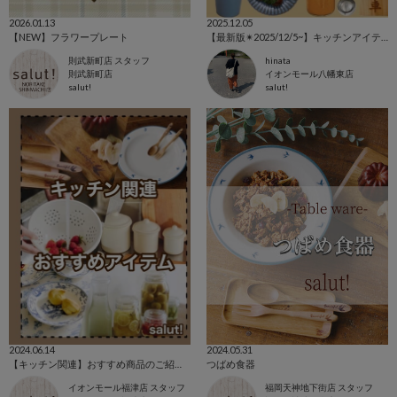
2026.01.13
2025.12.05
【NEW】フラワープレート
【最新版✴︎2025/12/5~】キッチンアイテム特集🥢
則武新町店 スタッフ
hinata
則武新町店
イオンモール八幡東店
salut!
salut!
2024.06.14
2024.05.31
【キッチン関連】おすすめ商品のご紹介＊
つばめ食器
イオンモール福津店 スタッフ
福岡天神地下街店 スタッフ