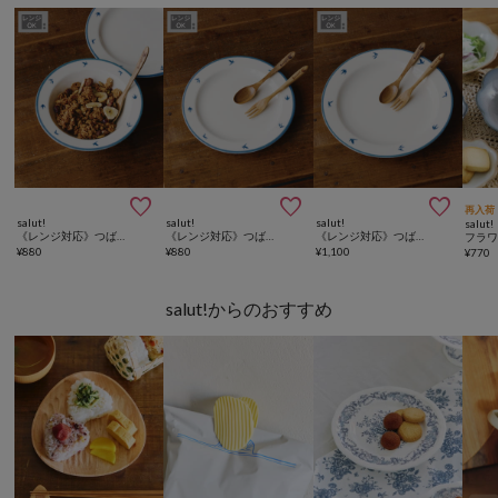



再入荷
salut!
salut!
salut!
salut!
《レンジ対応》つばめのボウル
《レンジ対応》つばめのプレート：19cm
《レンジ対応》つばめのプレート：23cm
¥
880
¥
880
¥
1,100
¥
770
salut!からのおすすめ