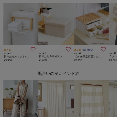



再入荷
再入荷
WEB限定
salut!
salut!
salut!
salut!
折りたたみ収納スツールワイド
折りたたみマグネットラックワイド／Natural Laundry
《WEB限定商品》おうち3引き出しラック
¥
1,650
¥
1,43
¥
3,300
¥
2,750
風合いの良いインド綿