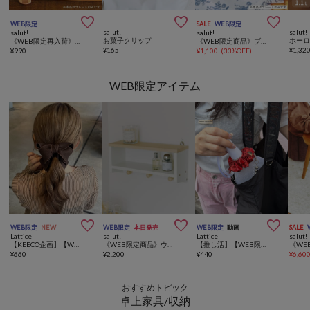



WEB限定
SALE
WEB限定
salut!
salut!
salut!
salut!
お菓子クリップ
《WEB限定再入荷》ウッドおにぎりプレート
《WEB限定商品》ブルーブランプレート：21cm
¥
165
¥
1,32
¥
990
¥
1,100
(
33%OFF
)
WEB限定アイテム



WEB限定
NEW
WEB限定
本日発売
WEB限定
動画
SALE
Lattice
salut!
Lattice
salut!
【KEECO企画】【WEB限定/人気の為再入荷】パイピングリボンバナナクリップ
《WEB限定商品》ウォールシェルフ／choupinet
【推し活】【WEB限定カラー】マルチシュシュホルダー
¥
660
¥
2,200
¥
440
¥
6,60
おすすめトピック
卓上家具/収納