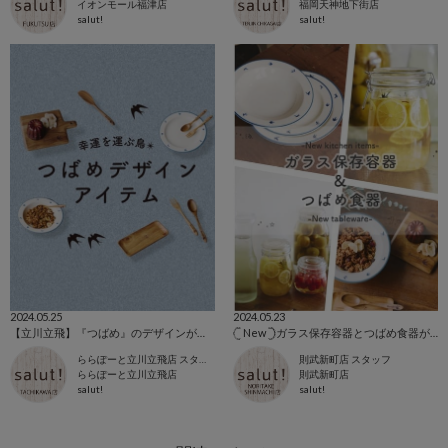
イオンモール福津店
福岡天神地下街店
salut!
salut!
2024.05.25
2024.05.23
【立川立飛】『つばめ』のデザインがおしゃれなアイテムのご紹介♪
‎𓊆 New 𓊇ガラス保存容器とつばめ食器が入荷しました♡︎ ̖́-
ららぽーと立川立飛店 スタッフ
則武新町店 スタッフ
ららぽーと立川立飛店
則武新町店
salut!
salut!