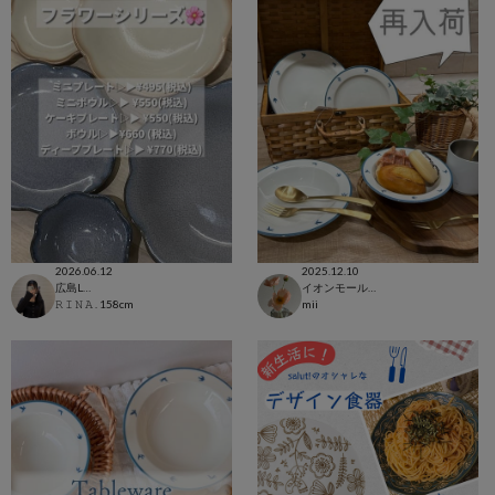
2026.06.12
2025.12.10
広島LECT店
イオンモール浦和美園店
𝚁 𝙸 𝙽 𝙰 .
158cm
mii