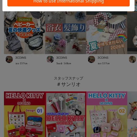
3COINS
3COINS
3COINS
aya
157
cm
Suu☺︎
168
cm
aya
157
cm
スタッフスナップ
＃サンリオ