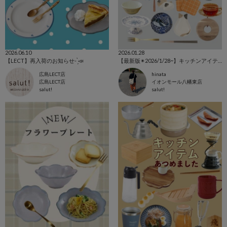
2026.06.10
2026.01.28
【LECT】再入荷のお知らせ- ̗̀📣
【最新版✴︎2026/1/28~】キッチンアイテム特集🥢
広島LECT店
hinata
広島LECT店
イオンモール八幡東店
salut!
salut!