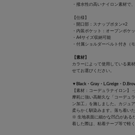
・撥水性の高いナイロン素材で
【仕様】
・開口部：スナップボタン×2
・内装ポケット：オープンポケッ
・A4サイズ収納可能
・付属ショルダーベルト付き（
【素材】
カラーによって使用している素
せてお選びください。
▼Black・Gray・L.Greige・D.Bro
【素材：コーデュラナイロン】 
摩耗に強い高耐久な「コーデュ
ン加工」を施しました。カジュ
柔らかく馴染みます。落ち着い
※ 生地表面に細かな凹凸がある
着した際は、粘着テープ等で軽