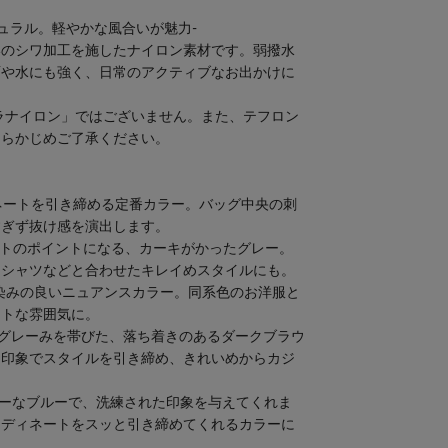
チュラル。軽やかな風合いが魅力-
いのシワ加工を施したナイロン素材です。弱撥水
雨や水にも強く、日常のアクティブなお出かけに
ラナイロン」ではございません。また、テフロン
あらかじめご了承ください。
ネートを引き締める定番カラー。バッグ中央の刺
すぎず抜け感を演出します。
ートのポイントになる、カーキがかったグレー。
、シャツなどと合わせたキレイめスタイルにも。
染みの良いニュアンスカラー。同系色のお洋服と
ントな雰囲気に。
グレーみを帯びた、落ち着きのあるダークブラウ
な印象でスタイルを引き締め、きれいめからカジ
キーなブルーで、洗練された印象を与えてくれま
ーディネートをスッと引き締めてくれるカラーに