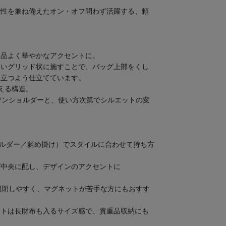
能性を兼ね備えたオン・オフ問わず活躍する、頼
、品よく華やかなアクセントに。
角いグリッド状に施すことで、バッグ上部をくし
際立つよう仕立てています。
える構造。
ワンショルダーと、使い方次第でシルエットの変
ョルダー／斜め掛け）でスタイルに合わせて持ち方
グ中央に配し、デザインのアクセントに
開閉しやすく、マグネットが苦手な方にもおすす
ットは長財布も入るサイズ感で、貴重品収納にも