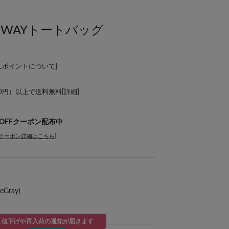
WAYトートバッグ
ALポイントについて
]
00円）以上で送料無料[
詳細
]
％OFFクーポン配布中
[クーポン詳細はこちら]
Gray)
と値下げや再入荷の通知が届きます