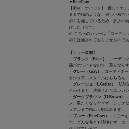
▼BlueGray
【素材：ナイロン】 -優しくナ
まるで綿のような、優しい風合
加工を施しているため、多少の
ぴったりです。
※ こちらのカラーは「コーデュ
加工は施されておりませんので
【カラー展開】
・
ブラック（Black）
…コーディ
繍がホワイトなので、重くなり
・
グレー（Gray）
…コーディネ
カジュアルスタイルはもちろん
・
グレージュ（L.Greige）
…肌馴
合わせると、洗練されたエレガ
・
ダークブラウン（D.Brown）
…
ン。重たくなりすぎず、シック
ュアルまで幅広く馴染みます。
・ブルー（BlueGray）
…スモー
す。どんな色とも喧嘩せず、コ
仕上げています。