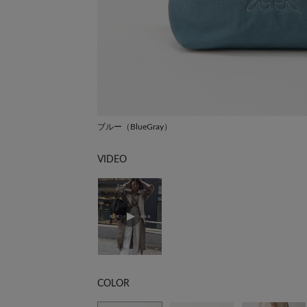
ブルー（BlueGray）
VIDEO
COLOR