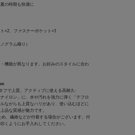
、夏の時期も快適に
ト×2、ファスナーポケット×1
モノグラム織り）
材・機能が異なります。お好みのスタイルに合わ
wn
-タフで上質。アクティブに使える高耐久-
ラナイロン」に、水や汚れを強力に弾く「テフロ
アルながらも上質なハリがあり、使い込むほどに
た上品な質感が魅力です。
ため、繊維などが付着する場合がございます。付
く叩くようにお手入れしてください。