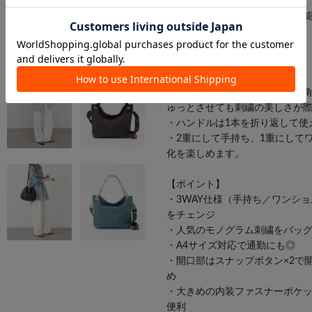
3WAY仕様。
ラシットらしいデザイン性と機
れるデイリーパートナー。
【デザイン】
・フロントのモノグラム刺繍が
・従来のひし形配置ではなく四
ゅっとさせても刺繍の美しさが
・ハンドルは1本を折り返して使
・2重にして手持ち、1重にして
化を楽しめます。
【ポイント】
・3WAY仕様（手持ち／ワンシ
をチェンジ
・人気のモノグラム刺繍をバッ
・A4サイズ対応で通勤にも◎
・開口部はスナップボタン×2で
め
・大きめの内装ファスナーポケ
便利