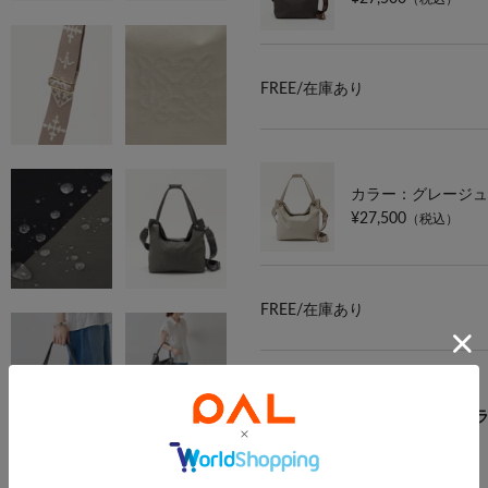
FREE/
在庫あり
カラー：グレージュ (L.
¥27,500
（税込）
FREE/
在庫あり
【上質なナイロン素材にモノグラ
軽やかながらも型崩れしにくく