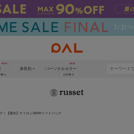
断
身長別
パーソナル
カラー
グ
>
【撥水】ナイロン3WAYトートバッグ