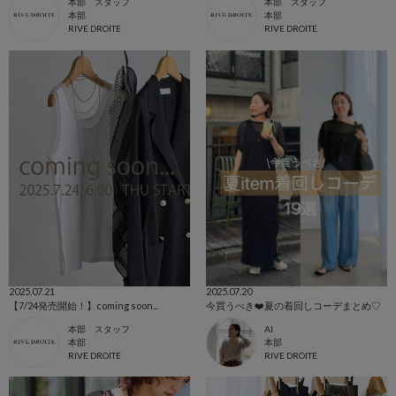
本部 スタッフ
本部 スタッフ
本部
本部
RIVE DROITE
RIVE DROITE
2025.07.21
2025.07.20
【7/24発売開始！】coming soon...
今買うべき❤️夏の着回しコーデまとめ♡
本部 スタッフ
AI
本部
本部
RIVE DROITE
RIVE DROITE