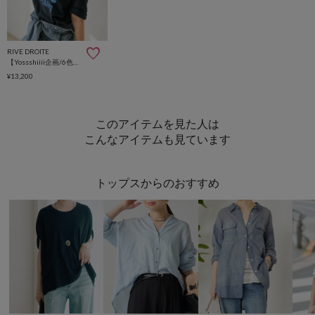
RIVE DROITE
【Yossshiiii企画/6色展開/ひんやりタッチ/着痩せ】R.D.S.CロゴTee
¥13,200
このアイテムを見た人は
こんなアイテムも見ています
トップスからのおすすめ