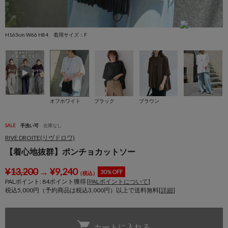
H163cm W66 H84 着用サイズ：F
H
オフホワイト
ブラック
ブラウン
SALE
手洗い可
在庫なし
RIVE DROITE(リヴドロワ)
【着心地抜群】ポンチョカットソー
¥
13,200
→
¥
9,240
30％OFF
（税込）
PALポイント:
84
ポイント獲得 [
PALポイントについて
]
税込5,000円（予約商品は税込3,000円）以上で送料無料[
詳細
]