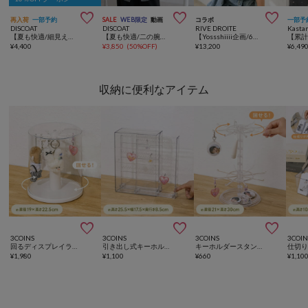



再入荷
一部予約
SALE
WEB限定
動画
コラボ
一部予
DISCOAT
DISCOAT
RIVE DROITE
Kasta
【夏も快適/細見え】リブナロースカート
【夏も快適/二の腕・腰回り着痩せ】リネンライク半袖シャツジャケット《WEB限定》
【Yossshiiii企画/6色展開/ひんやりタッチ/着痩せ】R.D.S.CロゴTee
¥
4,400
¥
3,850
(
50%OFF
)
¥
13,200
¥
6,49
収納に便利なアイテム



3COINS
3COINS
3COINS
3COIN
回るディスプレイラック／コレクション収納
引き出し式キーホルダーケース／コレクション収納
キーホルダースタンド／コレクション収納
¥
1,980
¥
1,100
¥
660
¥
1,10