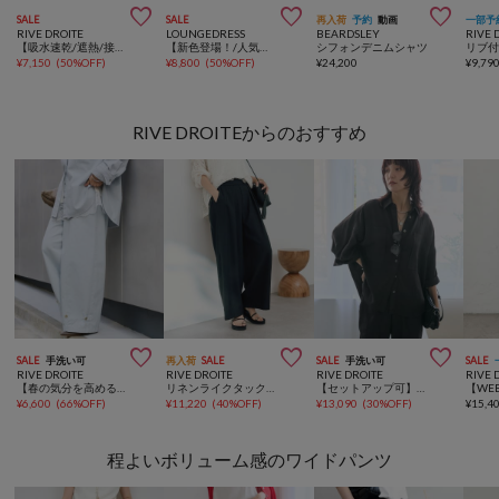



SALE
SALE
再入荷
予約
動画
一部予
RIVE DROITE
LOUNGEDRESS
BEARDSLEY
RIVE 
【吸水速乾/遮熱/接触冷感】クールタッチポンチョカットソー
【新色登場！/人気アイテム/手洗い可能/夏まで使える】リネンバックタイシャツ
シフォンデニムシャツ
¥
7,150
(
50%OFF
)
¥
8,800
(
50%OFF
)
¥
24,200
¥
9,79
RIVE DROITEからのおすすめ



SALE
手洗い可
再入荷
SALE
SALE
手洗い可
SALE
RIVE DROITE
RIVE DROITE
RIVE DROITE
RIVE 
【春の気分を高める】ガーメントダイコットンツイルパンツ
リネンライクタックワイドスラックス【防シワ性/紫外線防止】
【セットアップ可】ガーメントダイ麻混ドルマンシャツ
¥
6,600
(
66%OFF
)
¥
11,220
(
40%OFF
)
¥
13,090
(
30%OFF
)
¥
15,4
程よいボリューム感のワイドパンツ