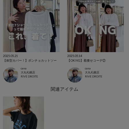
2025.05.21
2025.05.14
【体型カバー！】ポンチョカットソー
【OK NG】着痩せコーデ②
cana
cana
大丸札幌店
大丸札幌店
RIVE DROITE
RIVE DROITE