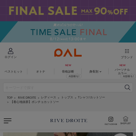
ログイン
ブランド
パーソナル
ベストヒット
オトナ
骨格診断
身長別
カラー
レディース
トップス
Tシャツ/カットソー
RIVE DROITE
TOP
【着心地抜群】ポンチョカットソー