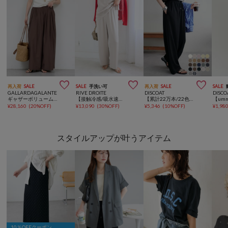



再入荷
SALE
SALE
手洗い可
再入荷
SALE
SALE
GALLARDAGALANTE
RIVE DROITE
DISCOAT
DISCO
ギャザーボリュームパンツ
【接触冷感/吸水速乾/紫外線防止/防シワ性】サテンドロストパンツ【セットアップ可】
【累計22万本/22色展開/7サイズ】－3kg見え！とろみイージーパンツ≪メンズサイズあり≫
¥
28,160
(
20%OFF
)
¥
13,090
(
30%OFF
)
¥
5,346
(
10%OFF
)
¥
1,98
スタイルアップが叶うアイテム
10％OFFクーポン