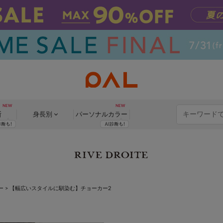
断
身長別
パーソナル
カラー
ー
>
【幅広いスタイルに馴染む】チョーカー2