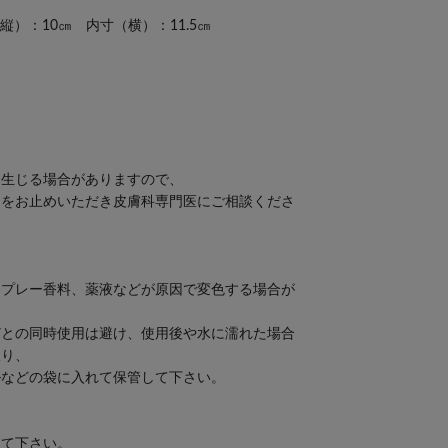
縦）：10㎝ 内寸（横）：11.5㎝
を生じる場合がありますので、
用をお止めいただき皮膚科専門医にご相談くださ
スプレー香料、薬液などが原因で変色する場合が
どとの同時使用は避け、使用後や水に濡れた場合
取り、
ルなどの袋に入れて保管して下さい。
して下さい。