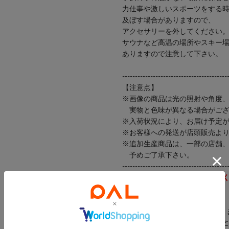
力仕事や激しいスポーツをする
及ぼす場合がありますので、
アクセサリーを外してください
サウナなど高温の場所やスキー
ありますので注意して下さい。
-----------------------------------------
【注意点】
※画像の商品は光の照射や角度
実物と色味が異なる場合がござ
※入荷状況により、お届け予定
※お客様への発送が店頭販売よ
※追加生産商品は、一部の店舗
予めご了承下さい。
-----------------------------------------
【お買い物をもっと便利に楽しく
●「商品のお気に入り登録」で・
ラスト1点や再入荷の通知が届き
登録して頂いた商品だけが対象