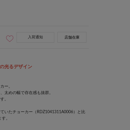
入荷通知
店舗在庫
コーデに抜け感をプラス
の光るデザイン
ーカー。
く、太めの幅で存在感も抜群。
です。
していた
チョーカー（RDZ1041311A0006）
と比
ます。