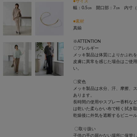
●サイズ
幅：0.5㎝ 開口部：7㎝ 内寸（
●素材
真鍮
※ATTENTION
〇アレルギー
メッキ製品は体質によりかぶれ
皮膚に異常を感じた場合はご使
い。
〇変色
メッキ製品は水分、汗、摩擦、
あります。
長時間の使用やスプレー香料な
は乾いた柔らかい布で軽く拭き
乾燥後に外気を遮断するビニー
〇取り扱い
子供の手の届かない場所に保管