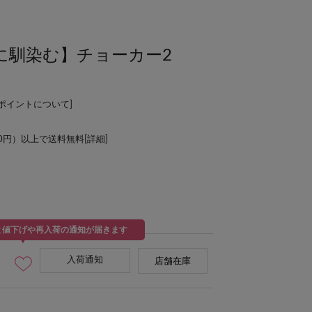
に馴染む】チョーカー2
Lポイントについて
]
00円）以上で送料無料[
詳細
]
と値下げや再入荷の通知が届きます
入荷通知
店舗在庫