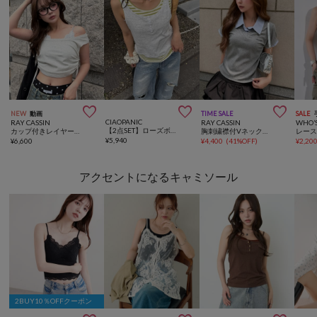



NEW
動画
TIME SALE
SALE
CIAOPANIC
RAY CASSIN
RAY CASSIN
WHO’S
【2点SET】ローズボタンボーダーレイヤードタンク
カップ付きレイヤードタンクトップ / オフショルTシャツ
胸刺繍襟付VネックコンパクトTシャツ / レイヤードTシャツ
¥
5,940
¥
6,600
¥
4,400
(
41%OFF
)
¥
2,20
アクセントになるキャミソール
2BUY10％OFFクーポン