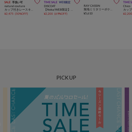



SALE
手洗い可
TIME SALE
WEB限定
TIME 
RAY CASSIN
natural couture
DISCOAT
Chico
無地ミリタリーポケットキャミソール
カップ付きレースキャミ
【Noka/WEB限定】前ボタンヴィンテージキャミチュニック
¥
5,610
¥
2,475
(
50%OFF
)
¥
2,200
(
69%OFF
)
¥
2,20
PICK UP