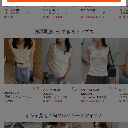



再入荷
一部予約
TIME SALE
TIME SALE
TIME 
RAY CASSIN
RAY CASSIN
RAY CASSIN
RAY C
【ラインストーン / ドット / チェック 】胸刺繍コンパクト半袖シャツ
レースペチショートパンツ / ペチコート
【ドット/チェック】ホルターネックレースTシャツ
¥
6,600
¥
3,300
(
21%OFF
)
¥
2,200
(
60%OFF
)
¥
3,30
洗濯機洗いができるトップス



SALE
手洗い可
SALE
WEB限定
SALE
CIAOPANIC
DISCOAT
DISCOAT
DISCO
星ボタンヘンリータンクトップ
【万能インナー/10色展開】リブスクエアネックタンクトップ
【umm./WEB限定】メロー前リボンタンクトップ
¥
3,960
¥
2,310
(
30%OFF
)
¥
1,925
(
50%OFF
)
¥
2,31
オシャ見え！簡単レイヤードアイテム