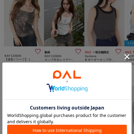
￥1,



動画
SALE
一部店舗限定
SALE
RAY CASSIN
RAY CASSIN
Kastane
COLO
【迷彩 / リーフ】ミリタリーポケットキャミソール
カップ付きレイヤードキャミソール / ヘンリーネックタンクトップ
B ボーダーカップ付きタンクトップ
¥
6,600
¥
5,610
¥
3,300
(
23%OFF
)
¥
1,65
RAY CASSINからのおすすめ