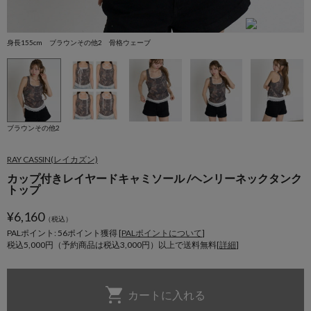
身長155cm ブラウンその他2 骨格ウェーブ
ブラウンその他2
RAY CASSIN(レイカズン)
カップ付きレイヤードキャミソール /ヘンリーネックタンク
トップ
¥
6,160
（税込）
PALポイント: 56
ポイント獲得 [
PALポイントについて
]
税込5,000円（予約商品は税込3,000円）以上で送料無料[
詳細
]