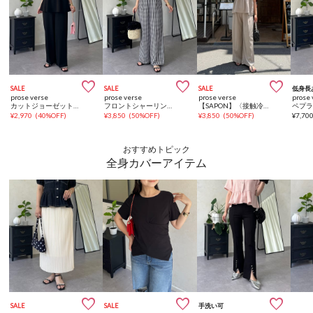



SALE
SALE
SALE
低身長
prose verse
prose verse
prose verse
prose 
カットジョーゼットペプラムオールインワン
フロントシャーリングフリルオールインワン
【SAPON】〈接触冷感〉フリルビスチェ×タックパンツセットアップ
¥
2,970
(
40%OFF
)
¥
3,850
(
50%OFF
)
¥
3,850
(
50%OFF
)
¥
7,70
おすすめトピック
全身カバーアイテム



SALE
SALE
手洗い可