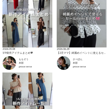
2026.05.08
2026.06.28
5/9発売アイテムまとめ💖
【2児ママ】綺麗めイベントに使えるセールitem🎀
ももぞう
さーぽん
本部
本部
prose verse
prose verse