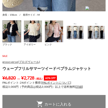
身長：158cm / 着用サイズ：M
身
ブラック
アイボリー
ピンク
SALE
prose verse(プロズヴェール)
ウェーブフリルサマーツイードペプラムジャケット
¥
6,820
→
¥
2,728
60％OFF
（税込）
PALポイント:
24
ポイント獲得 [
PALポイントについて
]
税込5,000円（予約商品は税込3,000円）以上で送料無料[
詳細
]