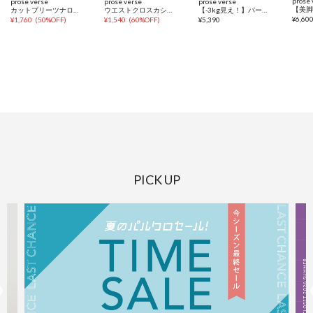
prose 
prose verse
prose verse
prose verse
カットプリーツナロースカート
ウエストクロスカシュクールTシャツ
【-3kg見え！】パール付フロントスリットスーパーストレッチパンツ
¥
6,60
¥
1,760
(
50%OFF
)
¥
1,540
(
60%OFF
)
¥
5,390
PICK UP