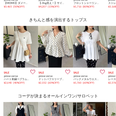
【MOMO】ダメージストレッチストレートデニム
【-3kg見え！】サイドスリットスーパーストレッチパンツ
フロントシャーリングＡラインデニムワンピース
¥
3,465
(
50%OFF
)
¥
4,207
(
15%OFF
)
¥
1,716
(
80%OFF
)
¥
3,16
きちんと感を演出するトップス



SALE
SALE
SALE
SALE
prose verse
prose verse
prose verse
prose 
ハート刺繍ペプラムTシャツ
ドットパフスリーブVネックバルーンペプラムブラウス
バックメタルウエストタックペプラムTシャツ
¥
2,640
(
40%OFF
)
¥
2,332
(
60%OFF
)
¥
1,760
(
60%OFF
)
¥
2,37
コーデが決まるオールインワン/サロペット