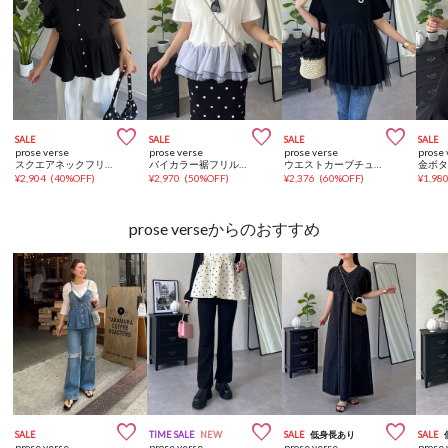



SALE
SALE
SALE
SALE
prose verse
prose verse
prose verse
prose 
スクエアネックフリルスリーブペプラムブラウス
バイカラー裾フリルTシャツ
ウエストカーブチュールドッキングペプラムTシャツ
¥
2,904
(
40%OFF
)
¥
2,970
(
50%OFF
)
¥
2,376
(
60%OFF
)
¥
1,98
prose verseからのおすすめ



SALE
TIME SALE
NEW
SALE
低身長あり
SALE
prose verse
prose verse
prose verse
prose 