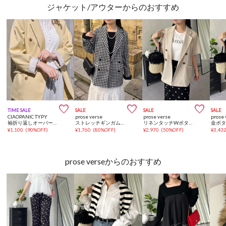
ジャケット/アウターからのおすすめ



TIME SALE
SALE
SALE
SALE
CIAOPANIC TYPY
prose verse
prose verse
prose 
袖折り返しオーバーサイズテーラージャケット
ストレッチギンガムチェックジャケット
リネンタッチWボタン半袖シャツジャケット
¥
1,100
(
90%OFF
)
¥
1,760
(
80%OFF
)
¥
2,970
(
50%OFF
)
¥
3,43
prose verseからのおすすめ