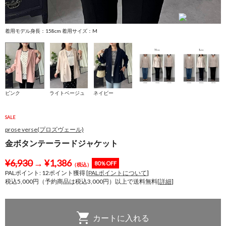
着用モデル身長：158cm 着用サイズ：M
着
ピンク
ライトベージュ
ネイビー
SALE
prose verse(プロズヴェール)
金ボタンテーラードジャケット
¥
6,930
→
¥
1,386
80％OFF
（税込）
PALポイント:
12
ポイント獲得 [
PALポイントについて
]
税込5,000円（予約商品は税込3,000円）以上で送料無料[
詳細
]