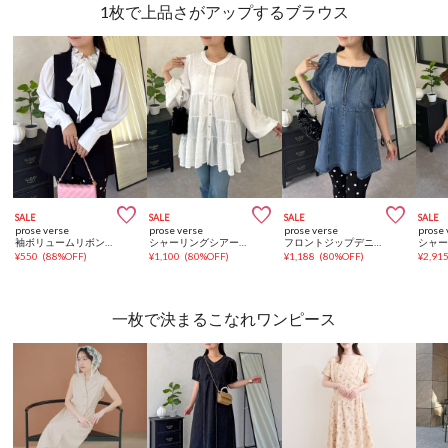
1枚で上品さがアップするブラウス



SALE
SALE
SALE
SALE
prose verse
prose verse
prose verse
prose 
袖ボリュームリボンボウタイブラウス
シャーリングシアーティアードブラウス
フロントジップデニムペプラムブラウス
¥
550
(
88%OFF
)
¥
1,100
(
80%OFF
)
¥
1,188
(
80%OFF
)
¥
2,91
一枚で決まるこなれワンピース