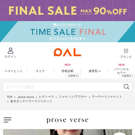
ログイン
ブランド
パーソナル
ベストヒット
オトナ
骨格診断
身長別
カラー
レディース
ジャケット/アウター
テーラードジャケット
prose verse
TOP
金ボタンテーラードジャケット