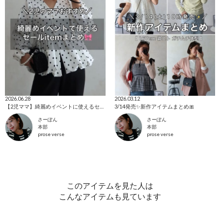
2026.06.28
2026.03.12
【2児ママ】綺麗めイベントに使えるセールitem🎀
3/14発売✨新作アイテムまとめ🎀
さーぽん
さーぽん
本部
本部
prose verse
prose verse
このアイテムを見た人は
こんなアイテムも見ています