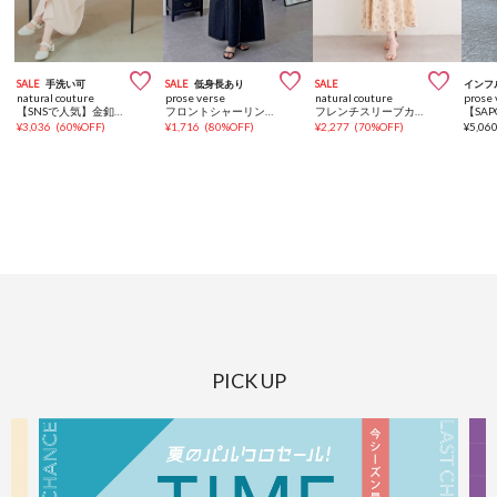



SALE
手洗い可
SALE
低身長あり
SALE
インフ
natural couture
prose verse
natural couture
prose 
【SNSで人気】金釦テーラーワンピース
フロントシャーリングＡラインデニムワンピース
フレンチスリーブカシュクールワンピース
¥
3,036
(
60%OFF
)
¥
1,716
(
80%OFF
)
¥
2,277
(
70%OFF
)
¥
5,06
PICK UP