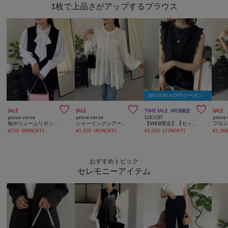
1枚で上品さがアップするブラウス
2BUY10％OFFクーポン



SALE
SALE
TIME SALE
WEB限定
SALE
prose verse
prose verse
LOCUST
prose 
袖ボリュームリボンボウタイブラウス
シャーリングシアーティアードブラウス
【WEB限定】【セットアップ対応】コード刺繍ノースリーブブラウス
¥
550
(
88%OFF
)
¥
1,100
(
80%OFF
)
¥
1,320
(
73%OFF
)
¥
1,18
おすすめトピック
セレモニーアイテム