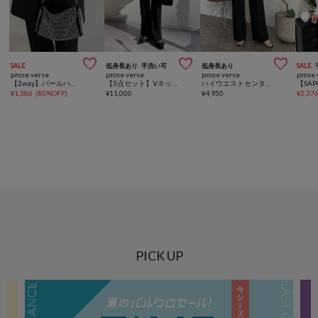



SALE
低身長あり
手洗い可
低身長あり
SALE
prose verse
prose verse
prose verse
prose 
【2way】パールハンドルラインストーンショルダーバッグ
【3点セット】Vネックベストセットアップ
ハイウエストセンタープレスタックパンツ
¥
1,386
(
80%OFF
)
¥
11,000
¥
4,950
¥
2,37
PICK UP