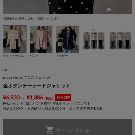
着用モデル身長：158cm 着用サイズ：M
着
ライトベージュ
ピンク
ネイビー
SALE
prose verse(プロズヴェール)
金ボタンテーラードジャケット
¥
6,930
→
¥
1,386
80％OFF
（税込）
PALポイント:
12
ポイント獲得 [
PALポイントについて
]
税込5,000円（予約商品は税込3,000円）以上で送料無料[
詳細
]