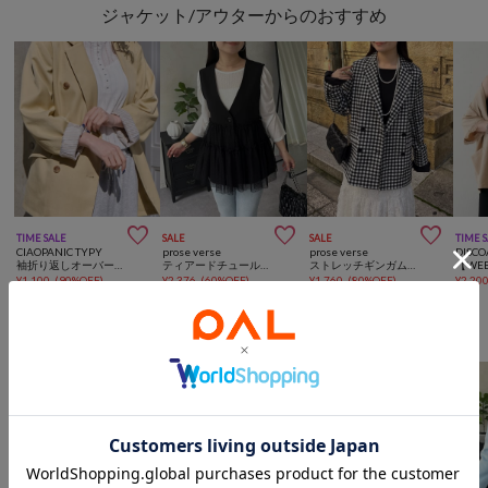
ジャケット/アウターからのおすすめ



TIME SALE
SALE
SALE
TIME 
CIAOPANIC TYPY
prose verse
prose verse
DISCO
袖折り返しオーバーサイズテーラージャケット
ティアードチュールVネックペプラムジレ
ストレッチギンガムチェックジャケット
¥
1,100
(
90%OFF
)
¥
2,376
(
60%OFF
)
¥
1,760
(
80%OFF
)
¥
2,20
prose verseからのおすすめ