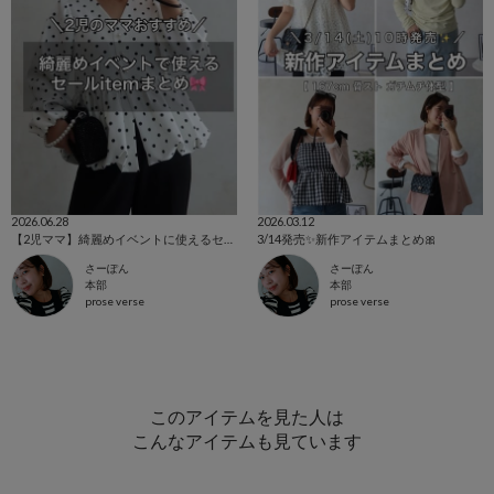
2026.06.28
2026.03.12
【2児ママ】綺麗めイベントに使えるセールitem🎀
3/14発売✨新作アイテムまとめ🎀
さーぽん
さーぽん
本部
本部
prose verse
prose verse
このアイテムを見た人は
こんなアイテムも見ています