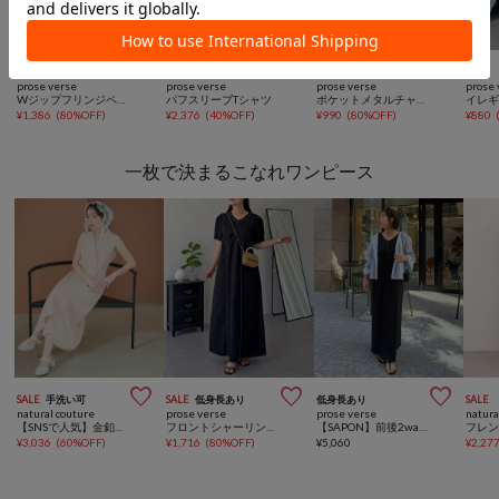



SALE
SALE
SALE
SALE
prose verse
prose verse
prose verse
prose 
Wジップフリンジペプラムブラウス
パフスリーブTシャツ
ポケットメタルチャームオーバーサイズシャツ
¥
1,386
(
80%OFF
)
¥
2,376
(
40%OFF
)
¥
990
(
80%OFF
)
¥
880
一枚で決まるこなれワンピース



SALE
手洗い可
SALE
低身長あり
低身長あり
SALE
natural couture
prose verse
prose verse
natura
【SNSで人気】金釦テーラーワンピース
フロントシャーリングＡラインデニムワンピース
【SAPON】前後2wayカットプリーツワンピース
¥
3,036
(
60%OFF
)
¥
1,716
(
80%OFF
)
¥
5,060
¥
2,27