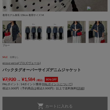
着用モデル身長:158cm 着用サイズ:M
ブルー
SALE
在庫なし
prose verse(プロズヴェール)
バックタグオーバーサイズデニムジャケット
¥
7,920
→
¥
1,584
80％OFF
（税込）
PALポイント:
14
ポイント獲得 [
PALポイントについて
]
税込5,000円（予約商品は税込3,000円）以上で送料無料[
詳細
]