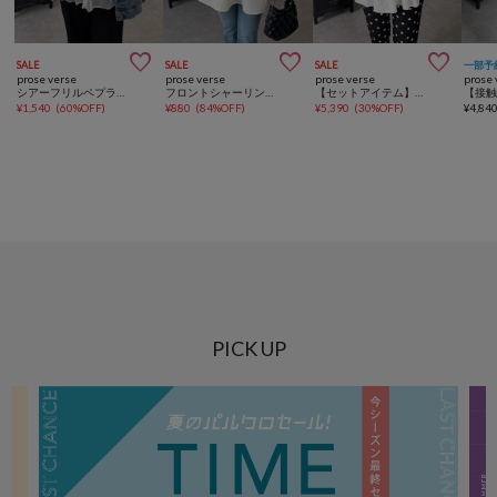



SALE
SALE
SALE
一部予
prose verse
prose verse
prose verse
prose 
シアーフリルペプラムトップス
フロントシャーリングパフスリーブジャガードペプラムブラウス
【セットアイテム】ペプラムキャミ×フロントギャザーカーディガン
¥
1,540
(
60%OFF
)
¥
880
(
84%OFF
)
¥
5,390
(
30%OFF
)
¥
4,84
PICK UP