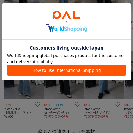



手洗い可
低身長あり
SALE
低身長あり
SALE
prose verse
prose verse
prose verse
prose 
【3点セット】Vネックベストセットアップ
【MOMO】ダメージストレッチストレートデニム
ハイウエストセンタープレスタックパンツ
¥
11,000
¥
3,465
(
50%OFF
)
¥
4,950
¥
2,75
上品シルエットのフレアパンツ



NEW
SALE
一部予約
SALE
SALE
prose verse
prose verse
prose verse
prose 
【美脚見え】ロゴパッチ付きストレッチフレアデニム
センターピンタックウエストドロストフレアパンツ
パール付きサイドスリットフレアデニムパンツ
¥
6,600
¥
2,970
(
50%OFF
)
¥
2,079
(
70%OFF
)
¥
2,37
楽ちん快適ストレッチ素材