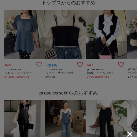
トップスからのおすすめ



SALE
一部予約
SALE
prose 
prose verse
prose verse
prose verse
フロントジップデニムペプラムブラウス
ショート丈カップ付きキャミソール
袖ボリュームリボンボウタイブラウス
¥
4,62
¥
1,188
(
80%OFF
)
¥
2,750
¥
550
(
88%OFF
)
prose verseからのおすすめ