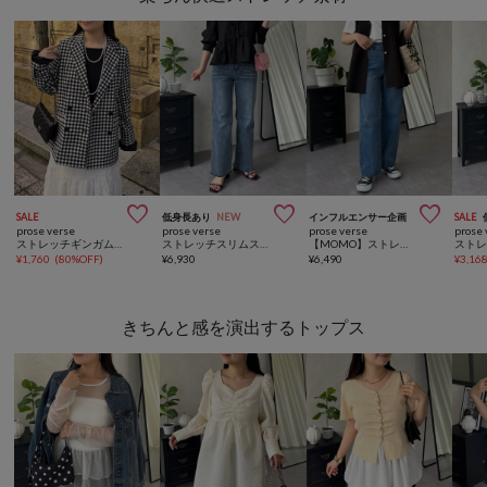



SALE
低身長あり
NEW
インフルエンサー企画
SALE
prose verse
prose verse
prose verse
prose 
ストレッチギンガムチェックジャケット
ストレッチスリムストレートデニム
【MOMO】ストレッチスリムストレートデニム
¥
1,760
(
80%OFF
)
¥
6,930
¥
6,490
¥
3,16
きちんと感を演出するトップス