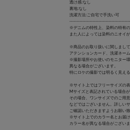
透け感:なし
裏地:なし
洗濯方法:ご自宅で手洗い可
-----------------------------------------
※デニムの特性上、染料の特有
また人によっては染料のニオイ
※商品のお取り扱いに関しまし
アテンションカード、洗濯ネー
※撮影場所やお使いのモニター
異なる場合がございます。
特にロケの撮影では明るく見え
※サイト上ではフリーサイズの
Mサイズと表記されている場合
その場合、ワンサイズでのご用
などではございません。詳しい
ご確認いただきますようお願い
※サイト上でのカラー名とお届
カラー名が異なる場合がござい