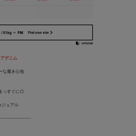
/ 51kg
PM
Find your size
レアデニム
ーな履き心地
まっすぐに◎
カジュアル
---------------------