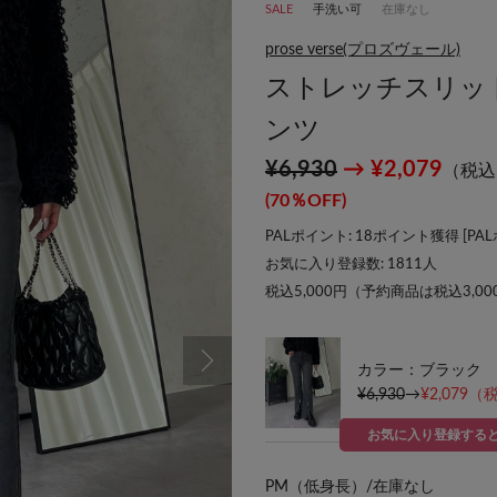
SALE
手洗い可
在庫なし
prose verse(プロズヴェール)
ストレッチスリッ
ンツ
¥6,930
→ ¥2,079
（税込
(70％OFF)
PALポイント: 18ポイント獲得 [
PA
お気に入り登録数:
1811
人
税込5,000円（予約商品は税込3,0
カラー：ブラック
¥6,930
→
¥2,079
（税
お気に入り登録する
PM（低身長）/
在庫なし