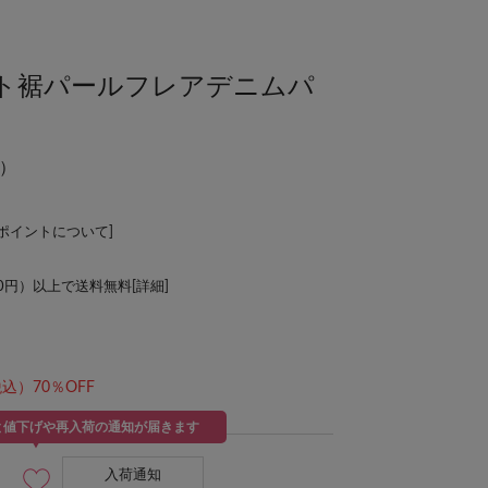
ト裾パールフレアデニムパ
）
Lポイントについて
]
00円）以上で送料無料[
詳細
]
込）70％OFF
と値下げや再入荷の通知が届きます
入荷通知