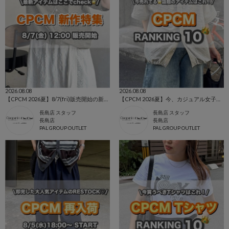
2026.08.08
2026.08.08
【CPCM 2026夏】8/7(fri)販売開始の新作アイテムまとめ🌼
【CPCM 2026夏】今、カジュアル女子に選ばれている人気ランキング🌼
長島店 スタッフ
長島店 スタッフ
長島店
長島店
PAL GROUP OUTLET
PAL GROUP OUTLET