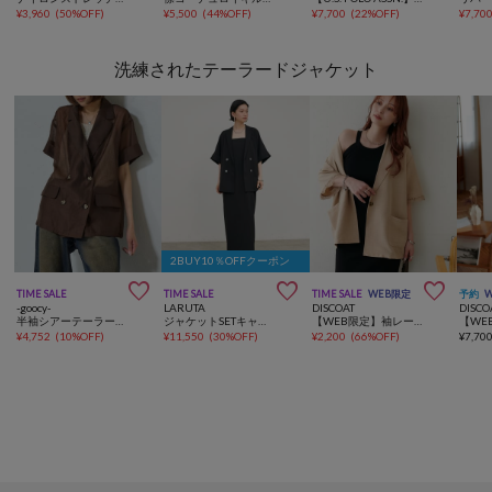
¥
3,960
(
50%OFF
)
¥
5,500
(
44%OFF
)
¥
7,700
(
22%OFF
)
¥
7,70
洗練されたテーラードジャケット
2BUY10％OFFクーポン



TIME SALE
TIME SALE
TIME SALE
WEB限定
予約
-goocy-
LARUTA
DISCOAT
DISCO
半袖シアーテーラードジャケット
ジャケットSETキャミワンピース
【WEB限定】袖レーステーラード半袖ジャケット
¥
4,752
(
10%OFF
)
¥
11,550
(
30%OFF
)
¥
2,200
(
66%OFF
)
¥
7,70