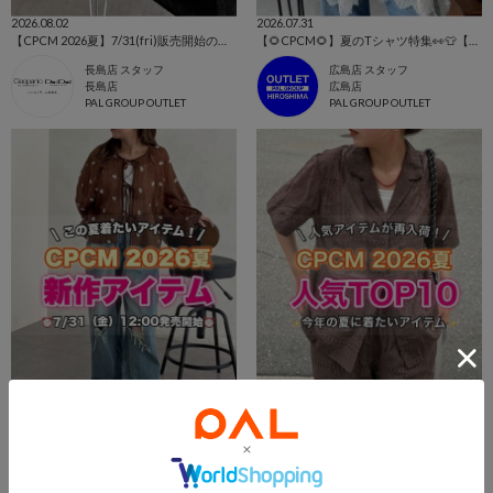
2026.08.02
2026.07.31
【CPCM 2026夏】7/31(fri)販売開始の新作アイテムまとめ🌼
【🌻CPCM🌻】夏のTシャツ特集👀👕【今売れているのはコレ！】
長島店 スタッフ
広島店 スタッフ
長島店
広島店
PAL GROUP OUTLET
PAL GROUP OUTLET
2026.07.31
2026.07.31
【🌻CPCM🌻】今週の新作アイテムはコレ！👀
【🌻CPCM🌻】今週の人気アイテムTOP10はコレ！👀
広島店 スタッフ
広島店 スタッフ
広島店
広島店