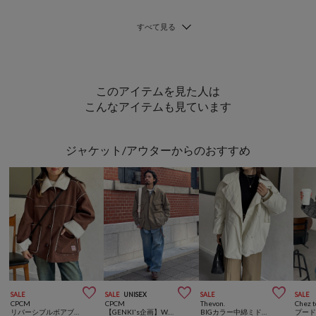
このアイテムを見た人は
こんなアイテムも見ています
ジャケット/アウターからのおすすめ



SALE
SALE
UNISEX
SALE
SALE
CPCM
CPCM
Thevon.
Chez t
リバーシブルボアブルゾン
【GENKI's企画】W.U.S
BIGカラー中綿ミドルジャケット