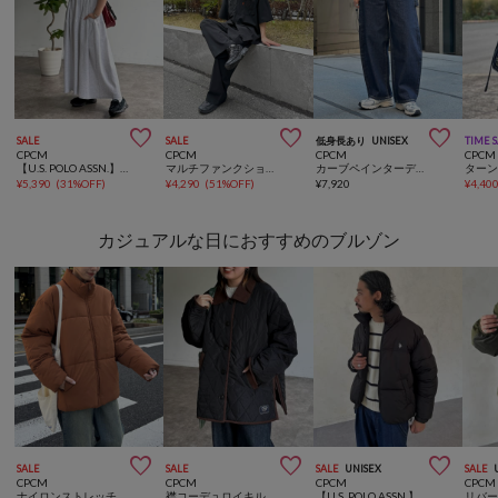



SALE
SALE
低身長あり
UNISEX
TIME 
CPCM
CPCM
CPCM
CPCM
【U.S. POLO ASSN.】半袖ティアードワンピース
マルチファンクションシャツセットアップ
カーブペインターデニムパンツ
¥
5,390
(
31%OFF
)
¥
4,290
(
51%OFF
)
¥
7,920
¥
4,40
カジュアルな日におすすめのブルゾン



SALE
SALE
SALE
UNISEX
SALE
CPCM
CPCM
CPCM
CPCM
ナイロンストレッチ中綿ブルゾン
襟コーデュロイキルティングブルゾン
【U.S. POLO ASSN.】中綿スタンドブルゾン