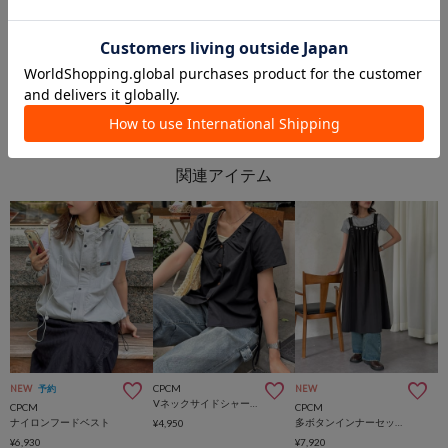
PAL GROUP OUTLET
PAL GROUP OUTLET
CPCM
NEW
予約
NEW
Vネックサイドシャーリングブラウス
CPCM
CPCM
ナイロンフードベスト
多ボタンインナーセットジャンスカ
¥4,950
¥6,930
¥7,920