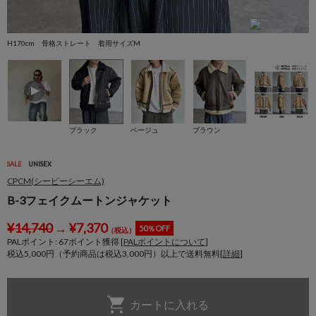
H170cm 骨格ストレート 着用サイズM
H
ブラック
ベージュ
ブラウン
SALE
UNISEX
CPCM(シーピーシーエム)
B-3フェイクムートンジャケット
¥
14,740
→
¥
7,370
50％OFF
（税込）
PALポイント:
67
ポイント獲得 [
PALポイントについて
]
税込5,000円（予約商品は税込3,000円）以上で送料無料[
詳細
]