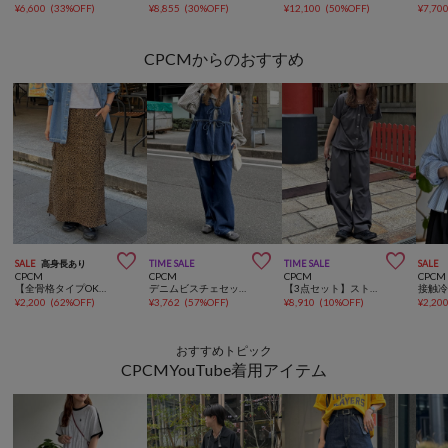
¥
6,600
(
33%OFF
)
¥
8,855
(
30%OFF
)
¥
12,100
(
50%OFF
)
¥
7,70
CPCMからのおすすめ



SALE
高身長あり
TIME SALE
TIME SALE
SALE
CPCM
CPCM
CPCM
CPCM
【全骨格タイプOK】ツイルカーゴスカート
デニムビスチェセットアップ
【3点セット】ストレッチナイロンパッカブルセットアップ
¥
2,200
(
62%OFF
)
¥
3,762
(
57%OFF
)
¥
8,910
(
10%OFF
)
¥
2,20
おすすめトピック
CPCMYouTube着用アイテム