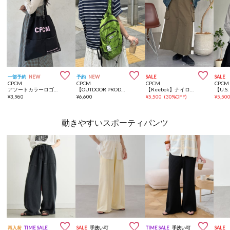



一部予約
NEW
予約
NEW
SALE
SALE
CPCM
CPCM
CPCM
CPCM
アソートカラーロゴトート
【OUTDOOR PRODUCTS】パッカブルリュック
【Reebok】ナイロンカーゴスカート
¥
3,960
¥
6,600
¥
5,500
(
30%OFF
)
¥
5,50
動きやすいスポーティパンツ



再入荷
TIME SALE
SALE
手洗い可
TIME SALE
手洗い可
SALE