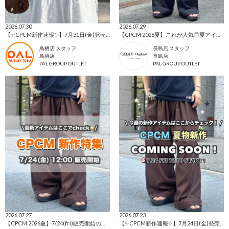
2026.07.30
2026.07.29
【✨CPCM新作速報✨】7月31日(金)発売アイテムをご紹介📣
【CPCM 2026夏】これが人気◎夏アイテムランキングBEST10🌼
鳥栖店 スタッフ
長島店 スタッフ
鳥栖店
長島店
PAL GROUP OUTLET
PAL GROUP OUTLET
2026.07.27
2026.07.23
【CPCM 2026夏】7/24(fri)販売開始の新作アイテムまとめ🌼
【✨CPCM新作速報✨】7月24日(金)発売アイテムをご紹介📣