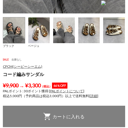
ブラック
ベージュ
SALE
在庫なし
CPCM(シーピーシーエム)
コード編みサンダル
¥
9,900
→
¥
3,300
66％OFF
（税込）
PALポイント:
30
ポイント獲得 [
PALポイントについて
]
税込5,000円（予約商品は税込3,000円）以上で送料無料[
詳細
]