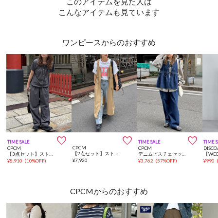
このアイテムを見た人は
こんなアイテムも見ています
ワンピースからのおすすめ



TIME SALE
TIME SALE
TIME 
CPCM
CPCM
CPCM
DISCO
【2点セット】ストレッチナイロンパッカブルジップワンピース
【3点セット】ストレッチナイロンパッカブルセットアップ
デニムビスチェセットアップ
¥
7,920
¥
8,910
(
10%OFF
)
¥
3,762
(
57%OFF
)
¥
990
CPCMからのおすすめ