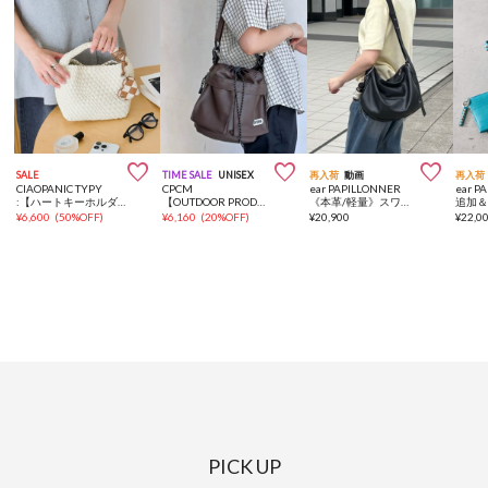



SALE
TIME SALE
UNISEX
再入荷
動画
再入荷
CIAOPANIC TYPY
CPCM
ear PAPILLONNER
ear P
:【ハートキーホルダー付き】2WAYレザーメッシュバッグ
【OUTDOOR PRODUCTS】巾着ショルダー
《本革/軽量》スワローマチショルダーバッグ
¥
6,600
(
50%OFF
)
¥
6,160
(
20%OFF
)
¥
20,900
¥
22,0
PICK UP