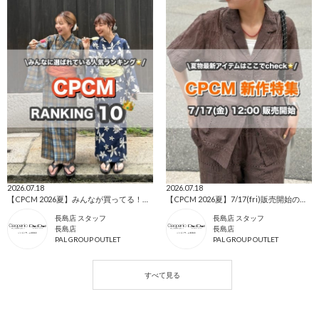
2026.07.18
2026.07.18
【CPCM 2026夏】みんなが買ってる！人気ランキングTOP10🌼
【CPCM 2026夏】7/17(fri)販売開始の新作アイテムまとめ🌼
長島店 スタッフ
長島店 スタッフ
長島店
長島店
PAL GROUP OUTLET
PAL GROUP OUTLET