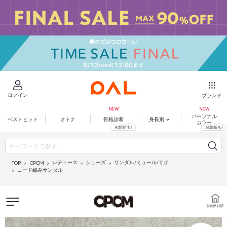
ログイン
ブランド
パーソナル
ベストヒット
オトナ
骨格診断
身長別
カラー
レディース
シューズ
サンダル/ミュール/サボ
CPCM
TOP
コード編みサンダル