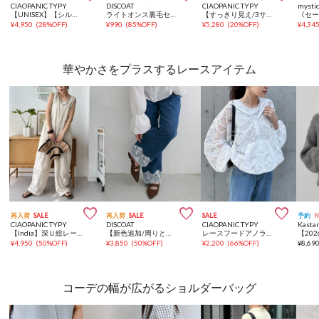
CIAOPANIC TYPY
DISCOAT
CIAOPANIC TYPY
mysti
【UNISEX】【シルエット調整可】ピグメント加工ワッフルイージーパンツ/WEB限定カラーあり
ライトオンス裏毛センタープレスワイドパンツ
【すっきり見え/3サイズ展開】カットプリーツフレアイージーパンツ
¥
4,950
(
28%OFF
)
¥
990
(
85%OFF
)
¥
5,280
(
20%OFF
)
¥
4,34
華やかさをプラスするレースアイテム



再入荷
SALE
再入荷
SALE
SALE
予約
CIAOPANIC TYPY
DISCOAT
CIAOPANIC TYPY
Kasta
【India】深Ｕ総レースオールインワン
【新色追加/周りと差がつく♪】ライトオンス裾レースデニムストレートパンツ
レースフードアノラック
¥
4,950
(
50%OFF
)
¥
3,850
(
50%OFF
)
¥
2,200
(
66%OFF
)
¥
8,69
コーデの幅が広がるショルダーバッグ