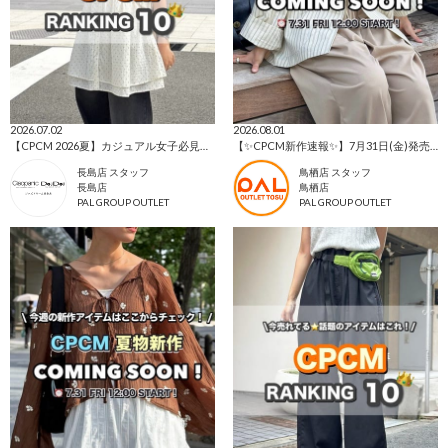
2026.07.02
2026.08.01
【CPCM 2026夏】カジュアル女子必見👀人気ランキングTOP10🌼
【✨CPCM新作速報✨】7月31日(金)発売アイテムをご紹介📣
長島店 スタッフ
鳥栖店 スタッフ
長島店
鳥栖店
PAL GROUP OUTLET
PAL GROUP OUTLET