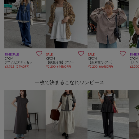



TIME SALE
SALE
SALE
TIME 
CPCM
CPCM
CPCM
CPCM
デニムビスチェセットアップ
【接触冷感】アソートレイヤードキャミ
【新素材/シアー】【U.S. POLO ASSN.】アソートフードシャツ
¥
3,762
(
57%OFF
)
¥
2,200
(
44%OFF
)
¥
2,200
(
66%OFF
)
¥
2,20
一枚で決まるこなれワンピース