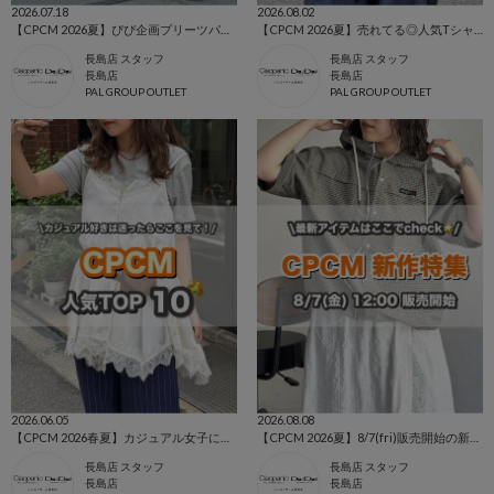
2026.07.18
2026.08.02
【CPCM 2026夏】ぴぴ企画プリーツパンツ🌼
【CPCM 2026夏】売れてる◎人気TシャツBEST10🌼
長島店 スタッフ
長島店 スタッフ
長島店
長島店
PAL GROUP OUTLET
PAL GROUP OUTLET
2026.06.05
2026.08.08
【CPCM 2026春夏】カジュアル女子に選ばれている人気アイテムTOP10🌼
【CPCM 2026夏】8/7(fri)販売開始の新作アイテムまとめ🌼
長島店 スタッフ
長島店 スタッフ
長島店
長島店