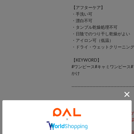
【アフターケア】
・手洗い可
・漂白不可
・タンブル乾燥処理不可
・日陰でのつり干し乾燥がよい
・アイロン可（低温）
・ドライ・ウェットクリーニン
【KEYWORD】
#ワンピース#キャミワンピース#
かけ
-----------------------------------------
※商品画像は着用イメージです
光や角度により、実物と色味が
また表示のサイズ感も実物とは
ご了承ください。
※着用、お取り扱いの際は、商