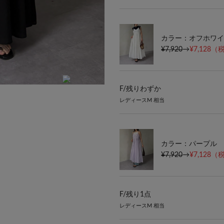
カラー：オフホワイ
¥7,920
→
¥7,128
（税
F/
残りわずか
身長152cm フリーサイズ
レディースM 相当
カラー：パープル
¥7,920
→
¥7,128
（税
F/
残り1点
レディースM 相当