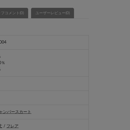
フコメント(0)
ユーザーレビュー(0)
004
％
0％
％
ャンパースカート
丈
/
フレア