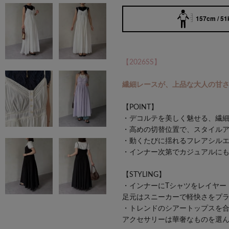
157cm / 51
【2026SS】
繊細レースが、上品な大人の甘
【POINT】
・デコルテを美しく魅せる、繊
・高めの切替位置で、スタイル
・動くたびに揺れるフレアシル
・インナー次第でカジュアルに
【STYLING】
・インナーにTシャツをレイヤー
足元はスニーカーで軽快さをプ
・トレンドのシアートップスを
アクセサリーは華奢なものを選