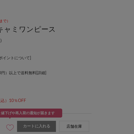
00まで）
キャミワンピース
）
Lポイントについて
]
00円）以上で送料無料[
詳細
]
込）10％OFF
と値下げや再入荷の通知が届きます
カートに入れる
店舗在庫