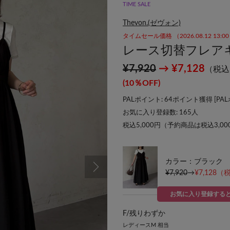
TIME SALE
Thevon.(ゼヴォン)
タイムセール価格 （2026.08.12 13:
レース切替フレア
¥7,920
→ ¥7,128
（税込
(10％OFF)
PALポイント: 64ポイント獲得 [
PA
お気に入り登録数:
165
人
税込5,000円（予約商品は税込3,0
カラー：ブラック
¥7,920
→
¥7,128
（税
お気に入り登録する
F/
残りわずか
レディースM 相当