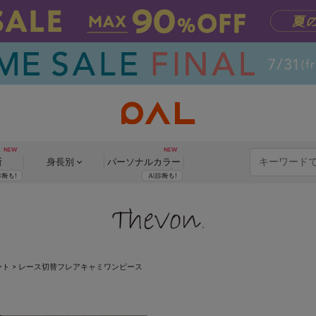
断
身長別
パーソナル
カラー
ート
>
レース切替フレアキャミワンピース