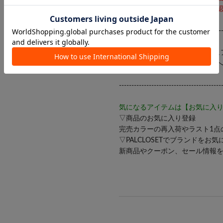
アテンションタグを必ずご確認
-----------------------------------------
【Thevon】 自分を魅せる「ニ
オトメからオトナに向かう女性
-----------------------------------------
気になるアイテムは【お気に入
▽商品のお気に入り登録
完売カラーの再入荷やラスト1点
▽PALCLOSETでブランドをお
新商品やクーポン、セール情報