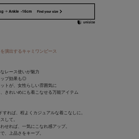
kg
Ankle -16cm
Find your size
さを演出するキャミワンピース
細なレース使いが魅力
アップ効果も◎
エットが、女性らしい雰囲気に
も、きれいめにも着こなせる万能アイテム
ドすれば、程よくカジュアルな着こなしに。
ラスして。
合わせれば、一気にこなれ感アップ。
んで、上品さをキープ。