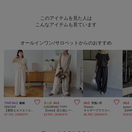
このアイテムを見た人は
こんなアイテムも見ています
オールインワン/サロペットからのおすすめ



TIME SALE
動画
再入荷
SALE
SALE
手洗い可
SALE
DISCOAT
CIAOPANIC TYPY
Thevon.
prose 
【着映え＆スタイルUP◎】クロスフリルサロペット
【India】深Ｕ総レースオールインワン
ギャザーブラウス×パンツセットアップ
¥
7,700
(
30%OFF
)
¥
4,950
(
50%OFF
)
¥
6,930
(
28%OFF
)
¥
3,85