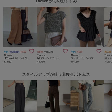
Thevon.からのおすすめ



予約
WEB限定
NEW
NEW
手洗い可
予約
NEW
再入荷
Thevon.
Thevon.
Thevon.
Thevo
【Yuna企画】ハイウエストストレートデニムパンツ
MIXフレンチニット
フェザーヤーンペプラムベスト
¥
7,920
¥
4,950
¥
6,160
¥
4,95
スタイルアップが叶う着痩せボトムス