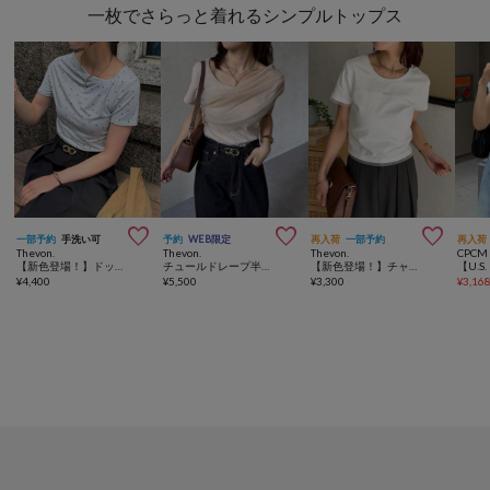
一枚でさらっと着れるシンプルトップス



一部予約
手洗い可
予約
WEB限定
再入荷
一部予約
再入荷
Thevon.
Thevon.
Thevon.
CPCM
【新色登場！】ドットドレープTシャツ
チュールドレープ半袖アシメプルオーバー
【新色登場！】チャーム付きコンパクトTシャツ
¥
4,400
¥
5,500
¥
3,300
¥
3,16