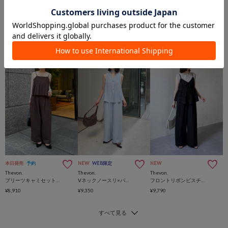
本日発売
予約
NEW
WEB限定
NEW
Thevon.
Thevon.
Thevon.
プリーツキャミセットアップ
Vネックノースリ×パンツセットアップ
フロントリボンビスチェセットアップ
¥8,910
¥9,350
¥9,790