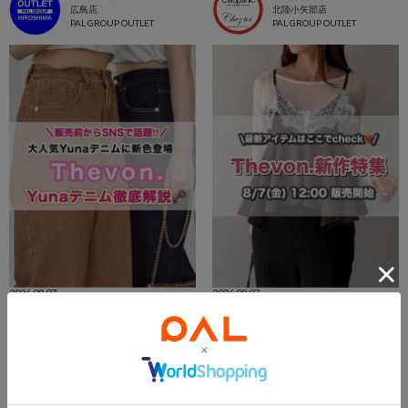
広島店
北陸小矢部店
PAL GROUP OUTLET
PAL GROUP OUTLET
2026.08.07
2026.08.07
【7/31(金)12:00販売スタート- ̗̀📣】人気インフルエンサー‎🤍Yunaデニム特集‎✨️
【Thevon. 2026夏】8/7(fri)販売開始の新作アイテムまとめ🌷
小矢部店 スタッフ
長島店 スタッフ
北陸小矢部店
長島店
PAL GROUP OUTLET
PAL GROUP OUTLET