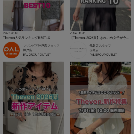
2026.08.01
2026.08.06
Thevon人気ランキングBEST10
【Thevon. 2026夏】きれいめ女子が今買うべき人気アイテムBEST10🌷
マリンピア神戸店 スタッフ
長島店 スタッフ
神戸店
長島店
PAL GROUP OUTLET
PAL GROUP OUTLET