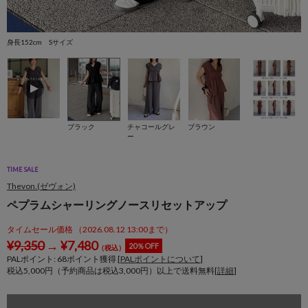
身長152cm Sサイズ
身
ブラック
チャコールグレ
ブラウン
ー
TIME SALE
Thevon.(ゼヴォン)
ペプラムシャーリングノースリセットアップ
タイムセール価格 （2026.08.12 13:00まで）
¥
9,350
→
¥
7,480
20％OFF
（税込）
PALポイント:
68
ポイント獲得 [
PALポイントについて
]
税込5,000円（予約商品は税込3,000円）以上で送料無料[
詳細
]