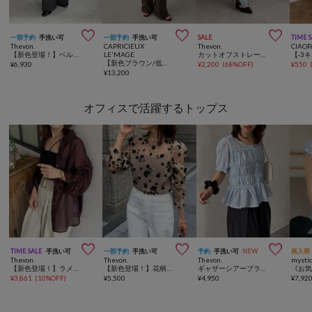



一部予約
手洗い可
一部予約
手洗い可
SALE
TIME 
Thevon.
CAPRICIEUX
Thevon.
CIAOP
【新色登場！】ベルト付きタックワイドスラックス
LE'MAGE
カットオフストレートデニム
【新色ブラウン/低身長サイズあり】セミフレアデニム
¥
6,930
¥
2,200
(
68%OFF
)
¥
550
¥
13,200
オフィスで活躍するトップス



TIME SALE
手洗い可
一部予約
手洗い可
予約
手洗い可
NEW
再入荷
Thevon.
Thevon.
Thevon.
mysti
【新色登場！】ラメワッシャー袖シャーリングシアーシャツ
【新色登場！】花柄オーガンジーブラウス
ギャザーシアーブラウス
¥
3,861
(
10%OFF
)
¥
5,500
¥
4,950
¥
7,92