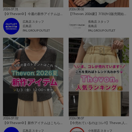
2026.07.31
2026.08.02
【🌻Thevon🌻】今週の新作アイテムはこちらから！👀✨
【Thevon. 2026夏】7/31(fri)販売開始の新作アイテムまとめ🌷
広島店 スタッフ
長島店 スタッフ
広島店
長島店
PAL GROUP OUTLET
PAL GROUP OUTLET
2026.07.02
2026.08.07
【🌻Thevon🌻】新作アイテムはこちらから！👀✨
【今売れているのはコレ‼️】Thevon.人気ランキング👑
広島店 スタッフ
小矢部店 スタッフ