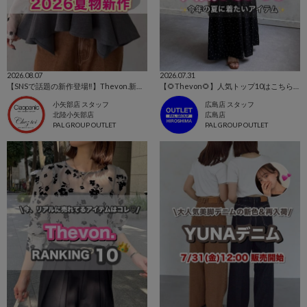
2026.08.07
2026.07.31
【SNSで話題の新作登場‼️】Thevon.新作アイテム🌹
【🌻Thevon🌻】人気トップ10はこちらから！👀✨
小矢部店 スタッフ
広島店 スタッフ
北陸小矢部店
広島店
PAL GROUP OUTLET
PAL GROUP OUTLET