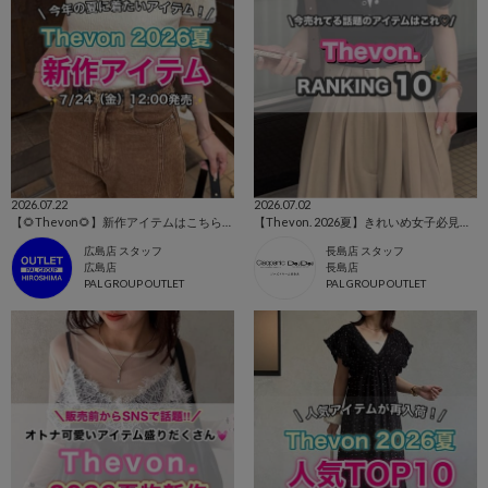
2026.07.22
2026.07.02
【🌻Thevon🌻】新作アイテムはこちらから！👀✨
【Thevon. 2026夏】きれいめ女子必見👀人気ランキングTOP10🌷
広島店 スタッフ
長島店 スタッフ
広島店
長島店
PAL GROUP OUTLET
PAL GROUP OUTLET