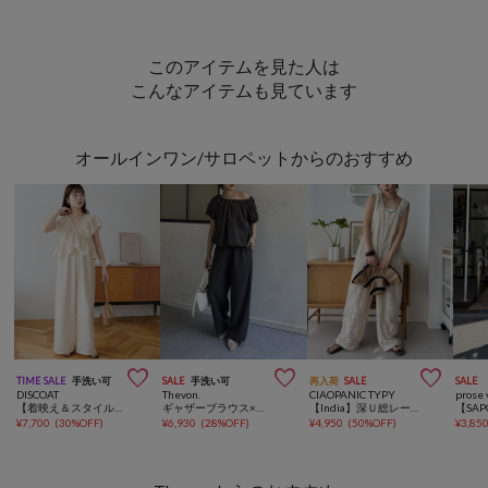
このアイテムを見た人は
こんなアイテムも見ています
オールインワン/サロペットからのおすすめ



TIME SALE
手洗い可
SALE
手洗い可
再入荷
SALE
SALE
DISCOAT
Thevon.
CIAOPANIC TYPY
prose 
【着映え＆スタイルUP◎】クロスフリルサロペット
ギャザーブラウス×パンツセットアップ
【India】深Ｕ総レースオールインワン
¥
7,700
(
30%OFF
)
¥
6,930
(
28%OFF
)
¥
4,950
(
50%OFF
)
¥
3,85