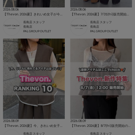
2026.08.06
2026.08.06
【Thevon. 2026夏】きれいめ女子が今買うべき人気アイテムBEST10🌷
【Thevon. 2026夏】7/31(fri)販売開始🔔YUNAデニム新色&新サイズ登場🌷
長島店 スタッフ
長島店 スタッフ
長島店
長島店
PAL GROUP OUTLET
PAL GROUP OUTLET
2026.08.09
2026.08.09
【Thevon. 2026夏】今、きれいめ女子に選ばれている人気アイテムランキング🌷
【Thevon. 2026夏】8/7(fri)販売開始の新作アイテムまとめ🌷
長島店 スタッフ
長島店 スタッフ