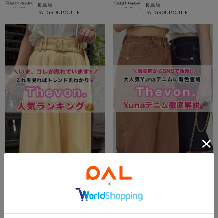
長島店
長島店
PAL GROUP OUTLET
PAL GROUP OUTLET
2026.08.07
2026.08.07
【今売れているのはコレ‼️】Thevon.人気ランキング👑
【7/31(金)12:00販売スタート- ̗̀📣】人気インフルエンサー‎🤍Yunaデニム特集‎✨️
小矢部店 スタッフ
小矢部店 スタッフ
北陸小矢部店
北陸小矢部店
PAL GROUP OUTLET
PAL GROUP OUTLET