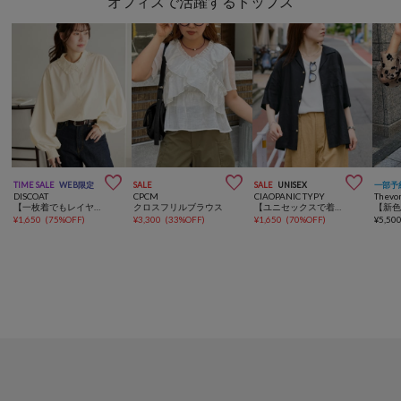
オフィスで活躍するトップス



TIME SALE
WEB限定
SALE
SALE
UNISEX
一部予
DISCOAT
CPCM
CIAOPANIC TYPY
Thevo
【一枚着でもレイヤードでも◎】フリルカラーブラウス《WEB限定》
クロスフリルブラウス
【ユニセックスで着れる】リネンレーヨンオープンカラー半袖シャツ
¥
1,650
(
75%OFF
)
¥
3,300
(
33%OFF
)
¥
1,650
(
70%OFF
)
¥
5,50