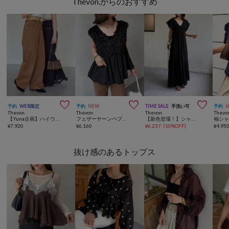
Thevon.からのおすすめ



予約
WEB限定
予約
NEW
TIME SALE
手洗い可
予約
Thevon.
Thevon.
Thevon.
Thevo
【Yuna企画】ハイウエストストレートデニムパンツ
フェザーヤーンペプラムベスト
【新色登場！】シャーリングジャガードワンピース
¥
7,920
¥
6,160
¥
6,237
(
10%OFF
)
¥
4,95
抜け感のあるトップス