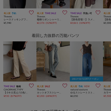



再入荷
予約
再入荷
TIME SALE
TIME SALE
手洗い可
再入荷
Thevon.
Thevon.
Thevon.
Thevo
レースドッキングフリルビスチェ
楊柳リボンシャーリングシアーブラウス
【新色登場！】ラメワッシャー袖シャーリングシアーシャツ
¥
5,940
¥
2,376
(
52%OFF
)
¥
3,861
(
10%OFF
)
¥
3,30
着回し力抜群の万能パンツ
2BUY10％OFFクーポン



TIME SALE
動画
再入荷
SALE
再入荷
予約
NEW
再入荷
CIAOPANIC TYPY
Thevon.
natural couture
Thevo
【-3キロ見え/11色/低身長・高身長対応】すっきりシルエットリブパンツ
カットオフストレートデニム
ゆるストレートストレッチセルフカットデニムパンツ
¥
550
(
87%OFF
)
¥
2,200
(
68%OFF
)
¥
6,050
¥
5,50