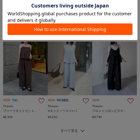
NEW
予約
NEW
WEB限定
NEW
Thevon.
Thevon.
Thevon.
プリーツキャミセットアップ
Vネックノースリ×パンツセットアップ
フロントリボンビスチェセットアップ
¥8,910
¥9,350
¥9,790