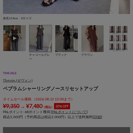
身長154cm Sサイズ
身
チャコールグレ
ブラック
ブラウン
ー
TIME SALE
Thevon.(ゼヴォン)
ペプラムシャーリングノースリセットアップ
タイムセール価格 （2026.08.12 13:00まで）
¥
9,350
→
¥
7,480
20％OFF
（税込）
PALポイント:
68
ポイント獲得 [
PALポイントについて
]
税込5,000円（予約商品は税込3,000円）以上で送料無料[
詳細
]