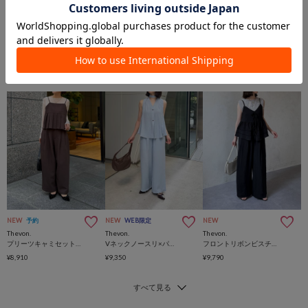
NEW
予約
NEW
WEB限定
NEW
Thevon.
Thevon.
Thevon.
プリーツキャミセットアップ
Vネックノースリ×パンツセットアップ
フロントリボンビスチェセットアップ
¥8,910
¥9,350
¥9,790