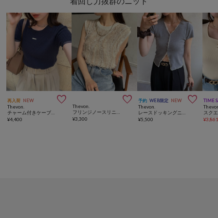
着回し力抜群のニット



再入荷
NEW
予約
WEB限定
NEW
TIME 
Thevon.
Thevon.
Thevon.
Thevo
フリンジノースリニット
チャーム付きケーブルコンパクトニット
レースドッキングニットカーディガン
¥
3,300
¥
4,400
¥
5,500
¥
3,86