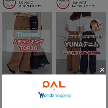
北陸小矢部店
北陸小矢部店
PAL GROUP OUTLET
PAL GROUP OUTLET
2026.08.06
2026.08.06
【大人かわいい女子‼️迷ったらコレ見て💖】Thevon.リアルタイム人気ランキングTOP30💫
【Thevon. 2026夏】7/31(fri)販売開始🔔YUNAデニム新色&新サイズ登場🌷
越谷レイクタウン店 スタッフ
長島店 スタッフ
越谷レイクタウン店
長島店
PAL GROUP OUTLET
PAL GROUP OUTLET