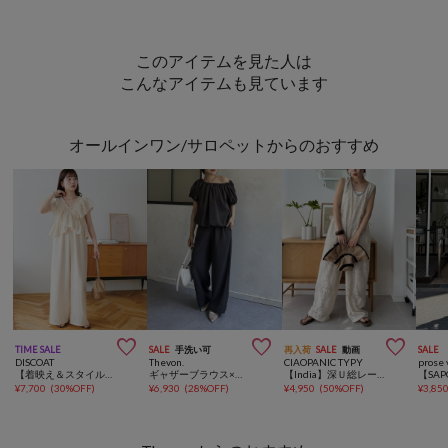
このアイテムを見た人は
こんなアイテムも見ています
オールインワン/サロペットからのおすすめ



TIME SALE
SALE
手洗い可
再入荷
SALE
動画
SALE
DISCOAT
Thevon.
CIAOPANIC TYPY
prose 
【着映え＆スタイルUP◎】クロスフリルサロペット
ギャザーブラウス×パンツセットアップ
【India】深Ｕ総レースオールインワン
¥
7,700
(
30%OFF
)
¥
6,930
(
28%OFF
)
¥
4,950
(
50%OFF
)
¥
3,85