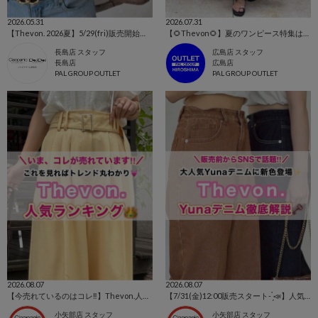
2026.05.31
2026.07.31
【Thevon. 2026夏】5/29(fri)販売開始の新作まとめ🌷
【🌻Thevon🌻】夏のワンピース特集はこちらから！👀✨【今売れているのはこれ！！】
長島店 スタッフ
広島店 スタッフ
長島店
広島店
PAL GROUP OUTLET
PAL GROUP OUTLET
2026.08.07
2026.08.07
【今売れているのはコレ‼️】Thevon.人気ランキング👑
【7/31(金)12:00販売スタート- ̗̀📣】人気インフルエンサー‎🤍Yunaデニム特集‎✨️
小矢部店 スタッフ
小矢部店 スタッフ