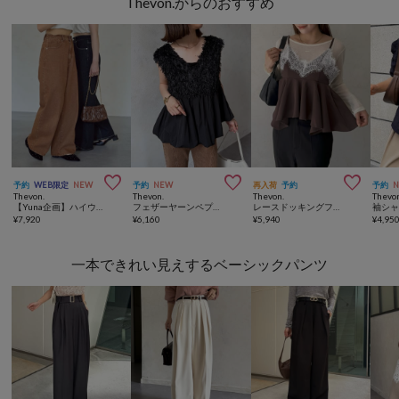
Thevon.からのおすすめ



予約
WEB限定
NEW
予約
NEW
再入荷
予約
予約
Thevon.
Thevon.
Thevon.
Thevo
【Yuna企画】ハイウエストストレートデニムパンツ
フェザーヤーンペプラムベスト
レースドッキングフリルビスチェ
¥
7,920
¥
6,160
¥
5,940
¥
4,95
一本できれい見えするベーシックパンツ