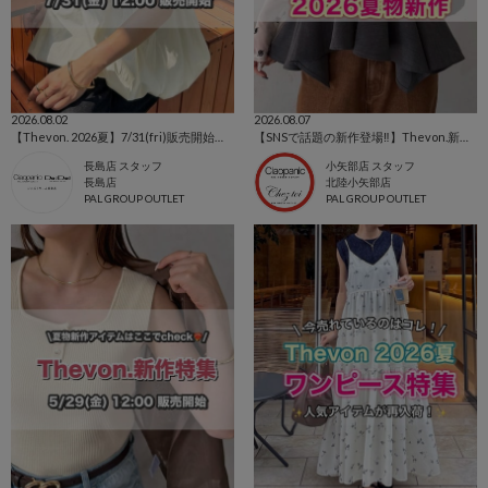
2026.08.02
2026.08.07
【Thevon. 2026夏】7/31(fri)販売開始の新作アイテムまとめ🌷
【SNSで話題の新作登場‼️】Thevon.新作アイテム🌹
長島店 スタッフ
小矢部店 スタッフ
長島店
北陸小矢部店
PAL GROUP OUTLET
PAL GROUP OUTLET