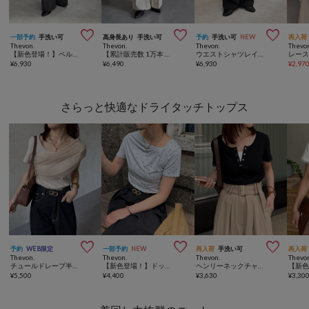



一部予約
手洗い可
高身長あり
手洗い可
予約
手洗い可
NEW
再入荷
Thevon.
Thevon.
Thevon.
Thevo
【新色登場！】ベルト付きタックワイドスラックス
【累計販売数 1万本 突破！】2タックスラックス
ウエストシャツレイヤードスラックス
レー
¥
6,930
¥
6,490
¥
6,930
¥
2,97
さらっと快適なドライタッチトップス



予約
WEB限定
一部予約
NEW
再入荷
手洗い可
再入荷
Thevon.
Thevon.
Thevon.
Thevo
チュールドレープ半袖アシメプルオーバー
【新色登場！】ドットドレープTシャツ
ヘンリーネックチャーム付きコンパクトTシャツ
¥
5,500
¥
4,400
¥
3,630
¥
3,30