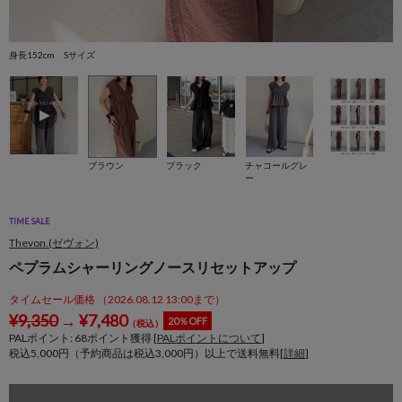
身長152cm Sサイズ
身
ブラウン
ブラック
チャコールグレ
ー
TIME SALE
Thevon.(ゼヴォン)
ペプラムシャーリングノースリセットアップ
タイムセール価格 （2026.08.12 13:00まで）
¥
9,350
→
¥
7,480
20％OFF
（税込）
PALポイント:
68
ポイント獲得 [
PALポイントについて
]
税込5,000円（予約商品は税込3,000円）以上で送料無料[
詳細
]