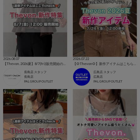
2026.08.07
2026.07.22
【Thevon. 2026夏】8/7(fri)販売開始の新作アイテムまとめ🌷
【🌻Thevon🌻】新作アイテムはこちらから！👀✨
長島店 スタッフ
広島店 スタッフ
長島店
広島店
PAL GROUP OUTLET
PAL GROUP OUTLET