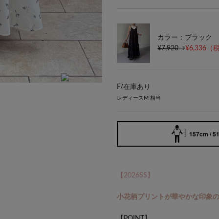
カラー：ブラック
¥7,920
→
¥6,336
（税
F/
在庫あり
身長152cm フリーサイズ
レディースM 相当
157cm / 5
【2026SS】
小花柄プリントが華やかな印象
【POINT】