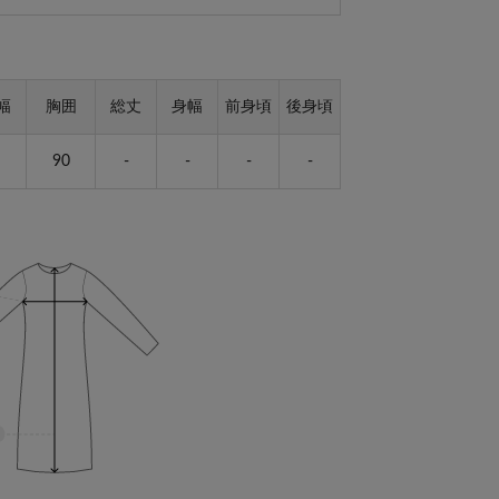
幅
胸囲
総丈
身幅
前身頃
後身頃
90
-
-
-
-