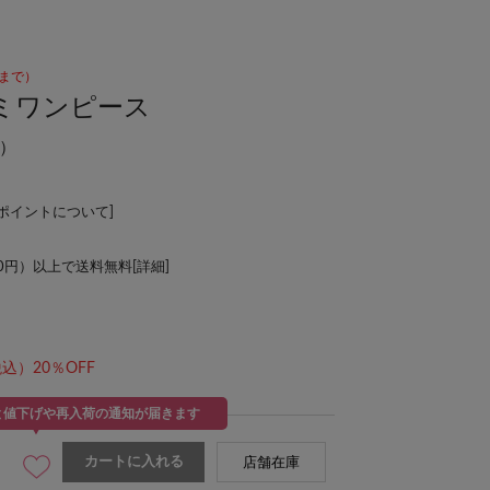
00まで）
ミワンピース
）
Lポイントについて
]
00円）以上で送料無料[
詳細
]
込）20％OFF
と値下げや再入荷の通知が届きます
カートに入れる
店舗在庫