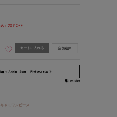
込）20％OFF
カートに入れる
身長161cm フリーサイズ
店舗在庫
1kg
Ankle -8cm
Find your size
のキャミワンピース