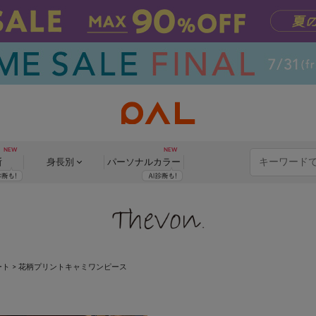
断
身長別
パーソナル
カラー
ート
>
花柄プリントキャミワンピース