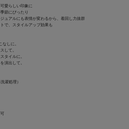
も可愛らしい印象に
の季節にぴったり
カジュアルにも表情が変わるから、着回し力抜群
ットで、スタイルアップ効果も
こなしに。
ラスして。
めスタイルに。
さを演出して。
い洗濯処理）
グ可