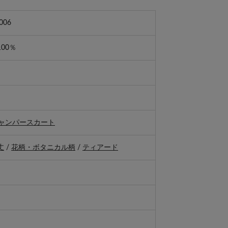
006
00％
ャンパースカート
丈
/
花柄・ボタニカル柄
/
ティアード