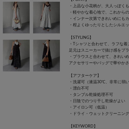
・上品な小花柄が、大人っぽく
・軽やかな着心地で、これから
・インナー次第できれいめにも
・程よくゆったりとしたシルエ
【STYLING】
・Tシャツと合わせて、ラフな着
足元はスニーカーで抜け感をプ
・ブラウスと合わせて、きれい
アクセサリーやバッグで華やか
【アフターケア】
・洗濯可（液温30℃、非常に弱
・漂白不可
・タンブル乾燥処理不可
・日陰でのつり干し乾燥がよい
・アイロン可（低温）
・ドライ・ウェットクリーニン
【KEYWORD】