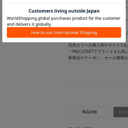
【Thevon】 自分を魅せる「ニ
オトメからオトナに向かう女性
-----------------------------------------
気になるアイテムは【お気に入
▽商品のお気に入り登録
完売カラーの再入荷やラスト1点
▽PALCLOSETでブランドをお
新商品やクーポン、セール情報
商品詳細
スタッ