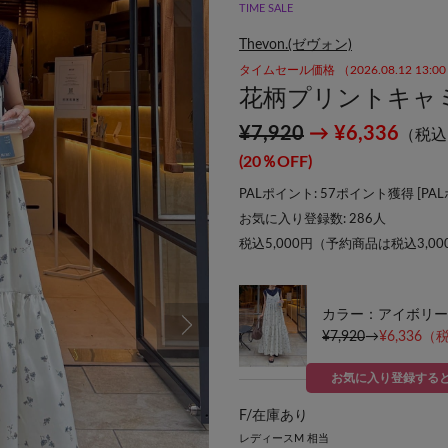
TIME SALE
Thevon.(ゼヴォン)
タイムセール価格 （2026.08.12 13:
花柄プリントキャ
¥7,920
→ ¥6,336
（税込
(20％OFF)
PALポイント: 57ポイント獲得 [
PA
お気に入り登録数:
286
人
税込5,000円（予約商品は税込3,0
カラー：アイボリー
¥7,920
→
¥6,336
（税
お気に入り登録する
F/
在庫あり
レディースM 相当