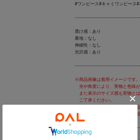
#ワンピース#キャミワンピース#
-----------------------------------------
透け感：あり
裏地：なし
伸縮性：なし
光沢感：あり
-----------------------------------------
※商品画像は着用イメージです
光や角度により、実物と色味が
また表示のサイズ感も実物とは
ご了承ください。
※着用、お取り扱いの際は、商
アテンションタグを必ずご確認
-----------------------------------------