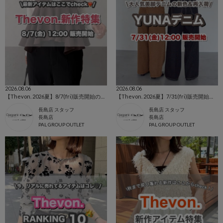
2026.08.06
2026.08.06
【Thevon. 2026夏】8/7(fri)販売開始の新作アイテムまとめ🌷
【Thevon. 2026夏】7/31(fri)販売開始🔔YUNAデニム新色&新サイズ登場🌷
長島店 スタッフ
長島店 スタッフ
長島店
長島店
PAL GROUP OUTLET
PAL GROUP OUTLET