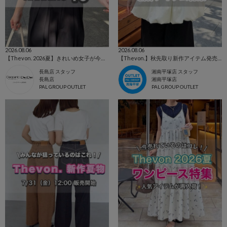
2026.08.06
2026.08.06
【Thevon. 2026夏】きれいめ女子が今買うべき人気アイテムBEST10🌷
【Thevon.】秋先取り新作アイテム発売スタート🍂
長島店 スタッフ
湘南平塚店 スタッフ
長島店
湘南平塚店
PAL GROUP OUTLET
PAL GROUP OUTLET