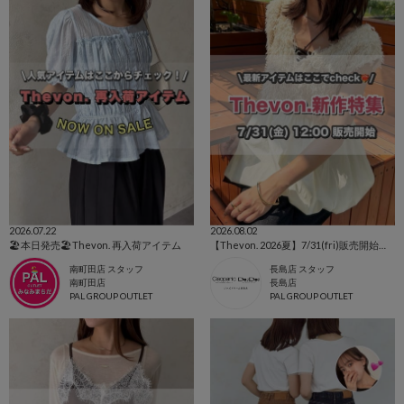
2026.07.22
2026.08.02
🏖本日発売🏖Thevon. 再入荷アイテム
【Thevon. 2026夏】7/31(fri)販売開始の新作アイテムまとめ🌷
南町田店 スタッフ
長島店 スタッフ
南町田店
長島店
PAL GROUP OUTLET
PAL GROUP OUTLET