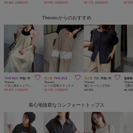
¥
4,400
(
18%OFF
)
¥
4,950
(
28%OFF
)
¥
2,772
(
60%OFF
)
¥
2,97
Thevon.からのおすすめ



TIME SALE
手洗い可
再入荷
TIME SALE
再入荷
予約
手洗い可
低身長
Thevon.
Thevon.
Thevon.
Thevo
リネン混キャミワンピース
レース切替スラックス
袖シャーリング5分袖シアーブラウス
¥
4,455
(
31%OFF
)
¥
2,970
(
55%OFF
)
¥
4,950
¥
6,49
着心地抜群なコンフォートトップス