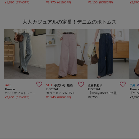
¥
1,980
(
77%OFF
)
¥
2,970
(
61%OFF
)
¥
1,100
(
83%OFF
)
¥
2,97
大人カジュアルの定番！デニムのボトムス



SALE
SALE
手洗い可
動画
低身長あり
予約
Thevon.
DISCOAT
DISCOAT
Thevo
カットオフストレートデニム
カラーセミフレアパンツ
【＠yuyukekelife監修/理想を叶える♡】欲張りライトオンスデニムワイドパンツ
¥
2,200
(
68%OFF
)
¥
1,540
(
80%OFF
)
¥
7,700
¥
7,92