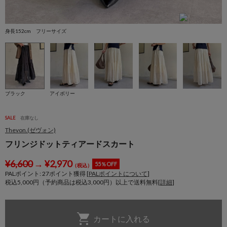
身長152cm フリーサイズ
身
ブラック
アイボリー
SALE
在庫なし
Thevon.(ゼヴォン)
フリンジドットティアードスカート
¥
6,600
→
¥
2,970
55％OFF
（税込）
PALポイント:
27
ポイント獲得 [
PALポイントについて
]
税込5,000円（予約商品は税込3,000円）以上で送料無料[
詳細
]