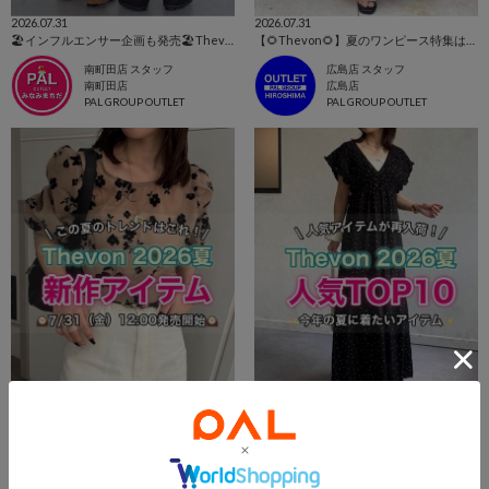
2026.07.31
2026.07.31
🏖インフルエンサー企画も発売🏖Thevon. 新作アイテム
【🌻Thevon🌻】夏のワンピース特集はこちらから！👀✨【今売れているのはこれ！！】
南町田店 スタッフ
広島店 スタッフ
南町田店
広島店
PAL GROUP OUTLET
PAL GROUP OUTLET
2026.07.31
2026.07.31
【🌻Thevon🌻】今週の新作アイテムはこちらから！👀✨
【🌻Thevon🌻】人気トップ10はこちらから！👀✨
広島店 スタッフ
広島店 スタッフ
広島店
広島店