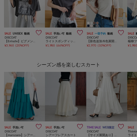



SALE
UNISEX
動画
SALE
手洗い可
動画
SALE
一部予約
動画
SALE
DISCOAT
DISCOAT
DISCOAT
DISCO
【Enlude】ピグメントアソートバンドTシャツ《ユニセックス》
ライトスポンディッシュ衿付Wジップ半袖カーディガン
【新色追加/8色展開】シアーリブ5分袖《WEB限定カラーあり》
¥
3,960
(
20%OFF
)
¥
1,980
(
66%OFF
)
¥
2,970
(
10%OFF
)
¥
1,98
シーズン感を楽しむスカート



SALE
手洗い可
SALE
手洗い可
TIME SALE
WEB限定
SALE
DISCOAT
DISCOAT
DISCOAT
Thevo
【marusara】シアーチェックティアードスカート
シアーフレアスカート
【サイズ展開あり】サテンワッシャーボリュームティアードスカート《WEB限定》