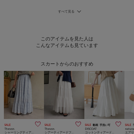
このアイテムを見た人は
こんなアイテムも見ています
スカートからのおすすめ



SALE
SALE
SALE
動画
手洗い可
SALE
Thevon.
Thevon.
DISCOAT
natura
シャーリングティアードスカート
シアーティアードフレアスカート
コットンティアードスカート