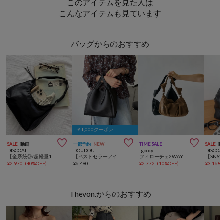
このアイテムを見た人は
こんなアイテムも見ています
バッグからのおすすめ
￥1,000クーポン



SALE
動画
一部予約
NEW
TIME SALE
SALE
DISCOAT
DOUDOU
-goocy-
DISCO
【全系統◎/超軽量190g】パデッドラウンドショルダーバッグ《詳細動画あり》
【ベストセラーアイテム/完売カラー再追加！】ミニショルダー付ソフトレザー調ミニバッグ
フィローチェ2WAYバッグ
¥
2,970
(
40%OFF
)
¥
6,490
¥
2,772
(
10%OFF
)
¥
3,16
Thevon.からのおすすめ