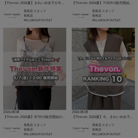
【Thevon. 2026夏】きれいめ女子が今買うべき人気アイテムBEST10🌷
【Thevon. 2026夏】7/31(fri)販売開始🔔YUNAデニム新色&新サイズ登場🌷
長島店 スタッフ
長島店 スタッフ
長島店
長島店
PAL GROUP OUTLET
PAL GROUP OUTLET
2026.08.08
2026.08.08
【Thevon. 2026夏】8/7(fri)販売開始の新作アイテムまとめ🌷
【Thevon. 2026夏】今、きれいめ女子に選ばれている人気アイテムランキング🌷
長島店 スタッフ
長島店 スタッフ
長島店
長島店
PAL GROUP OUTLET
PAL GROUP OUTLET