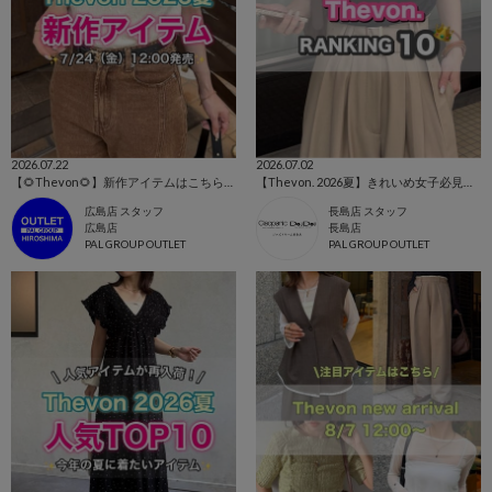
2026.07.22
2026.07.02
【🌻Thevon🌻】新作アイテムはこちらから！👀✨
【Thevon. 2026夏】きれいめ女子必見👀人気ランキングTOP10🌷
広島店 スタッフ
長島店 スタッフ
広島店
長島店
PAL GROUP OUTLET
PAL GROUP OUTLET