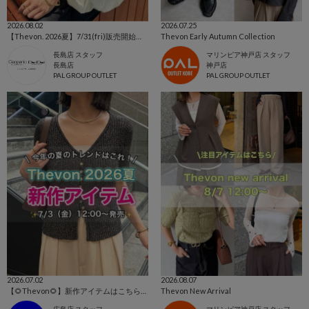
2026.08.02
2026.07.25
【Thevon. 2026夏】7/31(fri)販売開始の新作アイテムまとめ🌷
Thevon Early Autumn Collection
長島店 スタッフ
マリンピア神戸店 スタッフ
長島店
神戸店
PAL GROUP OUTLET
PAL GROUP OUTLET
2026.07.02
2026.08.07
【🌻Thevon🌻】新作アイテムはこちらから！👀✨
Thevon New Arrival