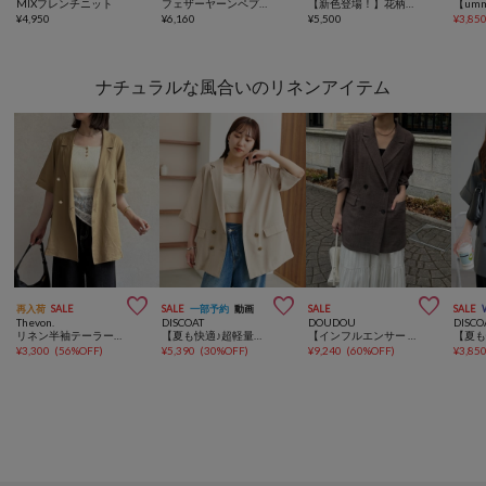
MIXフレンチニット
フェザーヤーンペプラムベスト
【新色登場！】花柄オーガンジーブラウス
¥
4,950
¥
6,160
¥
5,500
¥
3,85
ナチュラルな風合いのリネンアイテム



再入荷
SALE
SALE
一部予約
動画
SALE
SALE
Thevon.
DISCOAT
DOUDOU
DISCO
リネン半袖テーラードジャケット
【夏も快適♪超軽量◎】ライトテックリネン半袖シャツジャケット
【インフルエンサー REI企画】リネンライクスラブジャケット
¥
3,300
(
56%OFF
)
¥
5,390
(
30%OFF
)
¥
9,240
(
60%OFF
)
¥
3,85