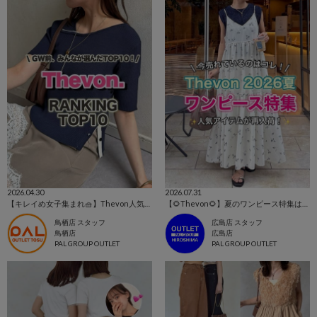
2026.04.30
2026.07.31
【キレイめ女子集まれ🧺】Thevon人気ランキングTOP10📣
【🌻Thevon🌻】夏のワンピース特集はこちらから！👀✨【今売れているのはこれ！！】
鳥栖店 スタッフ
広島店 スタッフ
鳥栖店
広島店
PAL GROUP OUTLET
PAL GROUP OUTLET