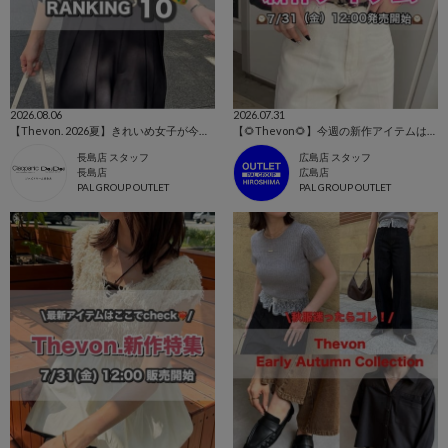
2026.08.06
2026.07.31
【Thevon. 2026夏】きれいめ女子が今買うべき人気アイテムBEST10🌷
【🌻Thevon🌻】今週の新作アイテムはこちらから！👀✨
長島店 スタッフ
広島店 スタッフ
長島店
広島店
PAL GROUP OUTLET
PAL GROUP OUTLET