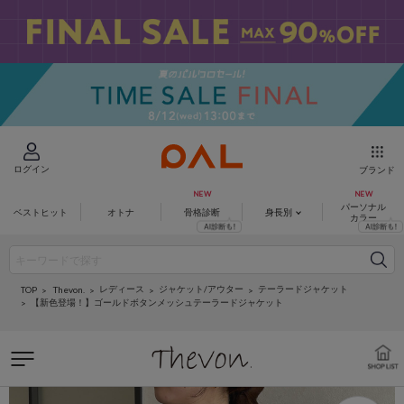
ログイン
ブランド
パーソナル
ベストヒット
オトナ
骨格診断
身長別
カラー
レディース
ジャケット/アウター
テーラードジャケット
Thevon.
TOP
【新色登場！】ゴールドボタンメッシュテーラードジャケット