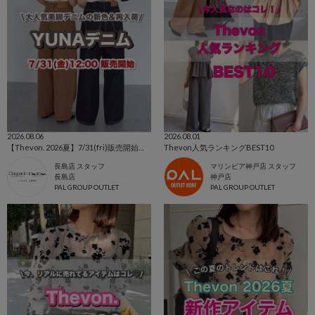
2026.08.06
2026.08.01
【Thevon. 2026夏】7/31(fri)販売開始🔔YUNAデニム新色&新サイズ登場🌷
Thevon人気ランキングBEST10
長島店 スタッフ
マリンピア神戸店 スタッフ
長島店
神戸店
PAL GROUP OUTLET
PAL GROUP OUTLET