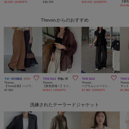
¥
2,200
(
66%OFF
)
¥
18,700
¥
10,560
(
60%OFF
)
¥
14,9
Thevon.からのおすすめ



予約
WEB限定
NEW
TIME SALE
手洗い可
TIME SALE
TIME 
Thevon.
Thevon.
Thevon.
Thevo
【Yuna企画】ハイウエストストレートデニムパンツ
【新色登場！】ラメワッシャー袖シャーリングシアーシャツ
ペプラムシャーリングノースリセットアップ
¥
7,920
¥
3,861
(
10%OFF
)
¥
7,480
(
20%OFF
)
¥
1,98
洗練されたテーラードジャケット