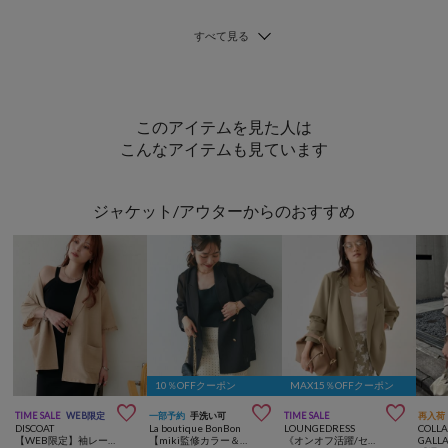
このアイテムを見た人は
こんなアイテムも見ています
ジャケット/アウターからのおすすめ
10％OFFクーポン
MAX15％OFFクーポン



TIME SALE
WEB限定
一部予約
手洗い可
TIME SALE
再入荷
DISCOAT
La boutique BonBon
LOUNGEDRESS
COLL
【WEB限定】袖レーステーラード半袖ジャケット
【miki監修カラー＆NEWカラー追加！】メッシュメタルボタンライトジャケット
《オンオフ活躍/セットアップ着用可》ダブルクロスジャケット
GALL