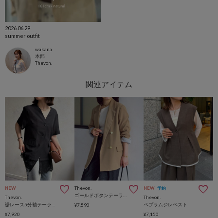
2026.06.29
summer outfit
wakana
本部
Thevon.
Thevon.
NEW
NEW
予約
ゴールドボタンテーラードジャケット
Thevon.
Thevon.
裾レース5分袖テーラードジャケット
ペプラムジレベスト
¥7,590
¥7,920
¥7,150