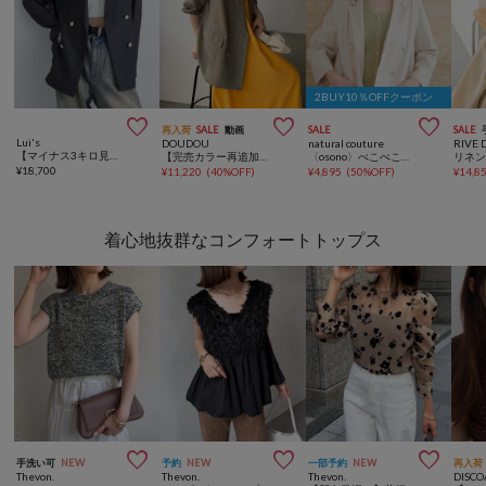
2BUY10％OFFクーポン



再入荷
SALE
動画
SALE
SALE
Lui's
DOUDOU
natural couture
RIVE 
【マイナス3キロ見えが叶う！】メッシュダブルジャケット
【完売カラー再追加！/ウォッシャブル】シアーダブルジャケット
〈osono〉べこべこ金釦綿麻テーラードジャケット
¥
18,700
¥
11,220
(
40%OFF
)
¥
4,895
(
50%OFF
)
¥
14,8
着心地抜群なコンフォートトップス



手洗い可
NEW
予約
NEW
一部予約
NEW
再入荷
Thevon.
Thevon.
Thevon.
DISCO