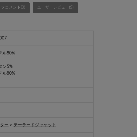
フコメント(0)
ユーザーレビュー(5)
007
テル80%
ン5%
テル80%
ウター
>
テーラードジャケット