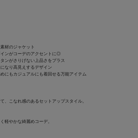
混素材のジャケット
ザインがコーデのアクセントに◎
ボタンがさりげない上品さをプラス
トになり高見えするデザイン
いめにもカジュアルにも着回せる万能アイテム
せて、こなれ感のあるセットアップスタイル。
しく軽やかな綺麗めコーデ。