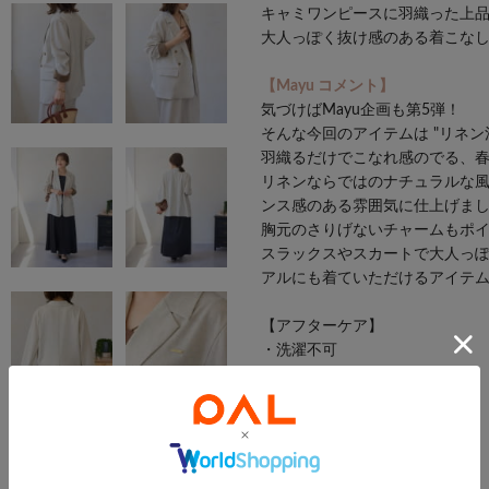
キャミワンピースに羽織った上
大人っぽく抜け感のある着こな
【Mayu コメント】
気づけばMayu企画も第5弾！
そんな今回のアイテムは "リネン
羽織るだけでこなれ感のでる、
リネンならではのナチュラルな
ンス感のある雰囲気に仕上げま
胸元のさりげないチャームもポ
スラックスやスカートで大人っ
アルにも着ていただけるアイテ
【アフターケア】
・洗濯不可
・漂白不可
・タンブル乾燥処理不可
・日陰でのつり干し乾燥がよい
・アイロン可(低温)
・ドライクリーニング可