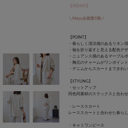
【2026SS】
＼Mayu企画第5弾／
【POINT】
・春らしく清涼感のあるリネン
・袖を折り返すと見える配色デ
・ニュアンス感のあるマーブル
・胸元のチャームがワンポイン
・デニムからスカートまできれ
【STYLING】
・セットアップ
同色同素材のスラックスと合わ
・レーススカート
レーススカートと合わせた春ら
・キャミワンピース