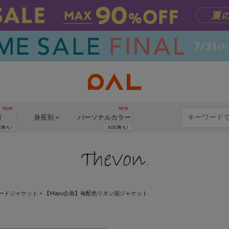
断
身長別
パーソナル
カラー
ードジャケット
>
【Mayu企画】袖配色リネン混ジャケット