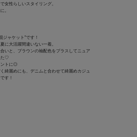
品で女性らしいスタイリング。
しに。
混ジャケット"です！
春夏に大活躍間違いない一着。
風合いと、ブラウンの袖配色をプラスしてニュア
した♡
イントに◎
ぽく綺麗めにも、デニムと合わせて綺麗めカジュ
ムです！