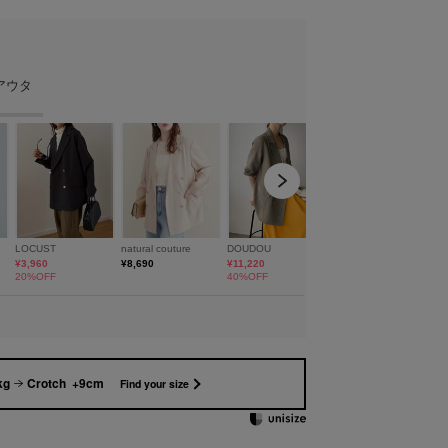
kg
Crotch +9cm
Find your size