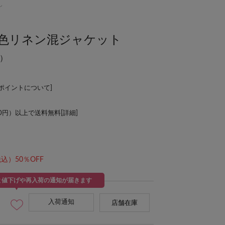
し
配色リネン混ジャケット
）
Lポイントについて
]
00円）以上で送料無料[
詳細
]
込）50％OFF
と値下げや再入荷の通知が届きます
入荷通知
店舗在庫