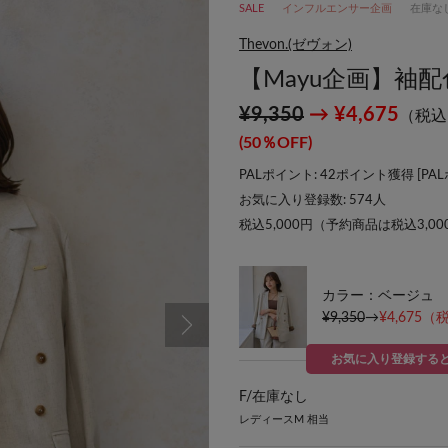
SALE
インフルエンサー企画
在庫な
Thevon.(ゼヴォン)
【Mayu企画】袖
¥9,350
→ ¥4,675
（税込
(50％OFF)
PALポイント: 42ポイント獲得 [
PA
お気に入り登録数:
574
人
税込5,000円（予約商品は税込3,0
カラー：ベージュ
¥9,350
→
¥4,675
（税
お気に入り登録する
F/
在庫なし
レディースM 相当