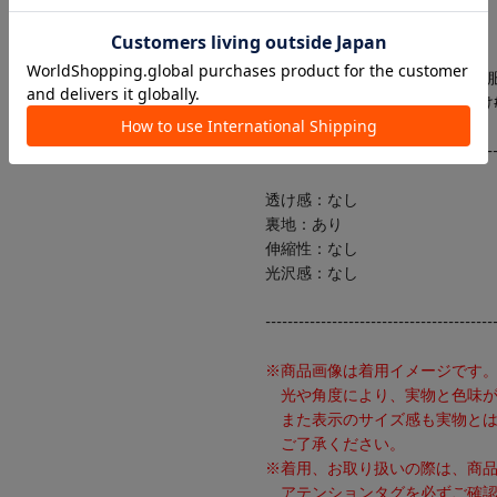
・ウェットクリーニング不可
【KEYWORD】
#ジャケット#リネン#袖配色#春
#きれいめ#カジュアル#おでかけ
-----------------------------------------
透け感：なし
裏地：あり
伸縮性：なし
光沢感：なし
-----------------------------------------
※商品画像は着用イメージです
光や角度により、実物と色味が
また表示のサイズ感も実物とは
ご了承ください。
※着用、お取り扱いの際は、商
アテンションタグを必ずご確認