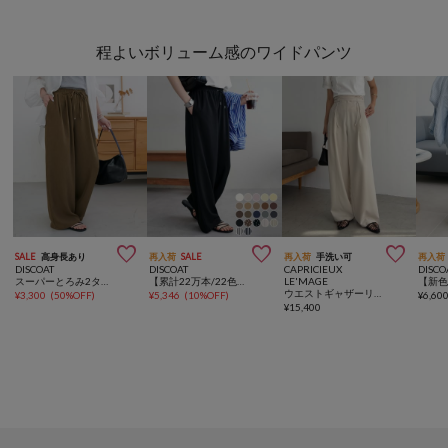
程よいボリューム感のワイドパンツ



SALE
高身長あり
再入荷
SALE
再入荷
手洗い可
再入荷
DISCOAT
DISCOAT
CAPRICIEUX
DISCO
スーパーとろみ2タックイージーパンツ
【累計22万本/22色展開/7サイズ】－3kg見え！とろみイージーパンツ≪メンズサイズあり≫
LE'MAGE
ウエストギャザーリボンパンツ
¥
3,300
(
50%OFF
)
¥
5,346
(
10%OFF
)
¥
6,60
¥
15,400