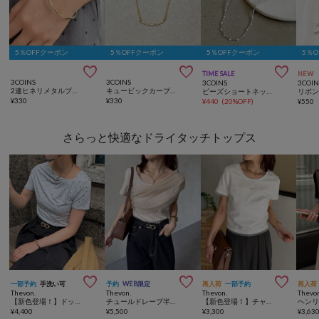
5％OFFクーポン
5％OFFクーポン
5％OFFクーポン
5％



TIME SALE
NEW
3COINS
3COINS
3COINS
3COIN
2連ヒネリメタルブレス
キュービックカーブプチペン
ビーズショートネックレス
¥
330
¥
330
¥
440
(
20%OFF
)
¥
550
さらっと快適なドライタッチトップス



一部予約
手洗い可
予約
WEB限定
再入荷
一部予約
再入荷
Thevon.
Thevon.
Thevon.
Thevo
【新色登場！】ドットドレープTシャツ
チュールドレープ半袖アシメプルオーバー
【新色登場！】チャーム付きコンパクトTシャツ
¥
4,400
¥
5,500
¥
3,300
¥
3,63