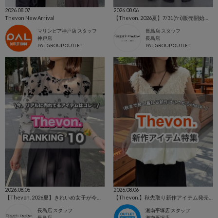
2026.08.07
2026.08.06
Thevon New Arrival
【Thevon. 2026夏】7/31(fri)販売開始🔔YUNAデニム新色&新サイズ登場🌷
マリンピア神戸店 スタッフ
長島店 スタッフ
神戸店
長島店
PAL GROUP OUTLET
PAL GROUP OUTLET
2026.08.06
2026.08.06
【Thevon. 2026夏】きれいめ女子が今買うべき人気アイテムBEST10🌷
【Thevon.】秋先取り新作アイテム発売スタート🍂
長島店 スタッフ
湘南平塚店 スタッフ
長島店
湘南平塚店