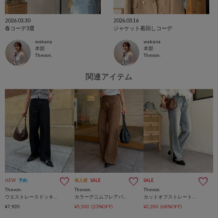
2026.03.30
2026.03.16
春コーデ3選
ジャケット着回しコーデ
wakana
wakana
本部
本部
Thevon.
Thevon.
NEW
予約
再入荷
SALE
SALE
Thevon.
Thevon.
Thevon.
ウエストレースドッキングデニムパンツ
カラーデニムフレアパンツ
カットオフストレートデニム
¥7,920
¥5,500
(23%OFF)
¥2,200
(68%OFF)