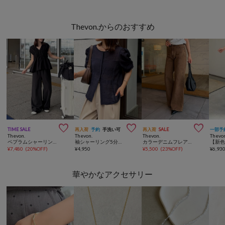
Thevon.からのおすすめ



TIME SALE
再入荷
予約
手洗い可
再入荷
SALE
一部予
Thevon.
Thevon.
Thevon.
Thevo
ペプラムシャーリングノースリセットアップ
袖シャーリング5分袖シアーブラウス
カラーデニムフレアパンツ
¥
7,480
(
20%OFF
)
¥
4,950
¥
5,500
(
23%OFF
)
¥
6,93
華やかなアクセサリー