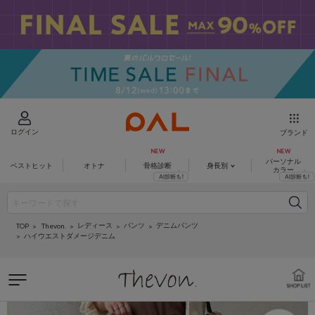
ログイン
ブランド
パーソナル
ベストヒット
オトナ
骨格診断
身長別
カラー
レディース
パンツ
デニムパンツ
Thevon.
TOP
ハイウエストダメージデニム