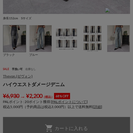
身長152cm Sサイズ
ブラック
ブルー
SALE
手洗い可
在庫なし
Thevon.(ゼヴォン)
ハイウエストダメージデニム
¥
6,930
→
¥
2,200
68％OFF
（税込）
PALポイント:
20
ポイント獲得 [
PALポイントについて
]
税込5,000円（予約商品は税込3,000円）以上で送料無料[
詳細
]