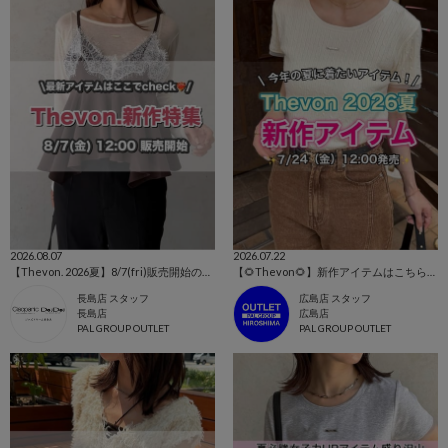
2026.08.07
2026.07.22
【Thevon. 2026夏】8/7(fri)販売開始の新作アイテムまとめ🌷
【🌻Thevon🌻】新作アイテムはこちらから！👀✨
長島店 スタッフ
広島店 スタッフ
長島店
広島店
PAL GROUP OUTLET
PAL GROUP OUTLET