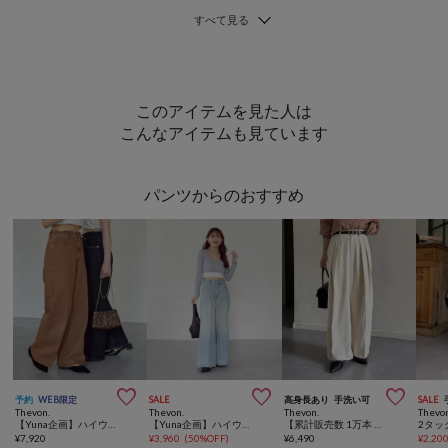
このアイテムを見た人は
こんなアイテムも見ています
パンツからのおすすめ



予約
WEB限定
SALE
高身長あり
手洗い可
SALE
Thevon.
Thevon.
Thevon.
Thevo
【Yuna企画】ハイウエストストレートデニムパンツ
【Yuna企画】ハイウエストタックワイドデニムパンツ
【累計販売数 1万本 突破！】2タックスラックス
2タッ
¥
7,920
¥
3,960
(
50%OFF
)
¥
6,490
¥
2,20