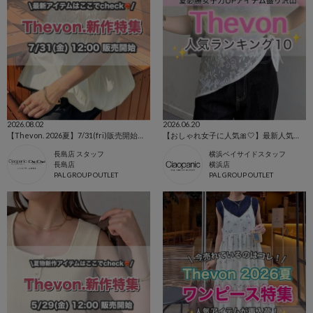
2026.08.02
2026.06.20
【Thevon. 2026夏】7/31(fri)販売開始の新作アイテムまとめ🌷
【おしゃれ女子に人気🎀🤍】最新人気ランキング👸🏻💐
長島店 スタッフ
横浜ベイサイドスタッフ
長島店
横浜店
PAL GROUP OUTLET
PAL GROUP OUTLET