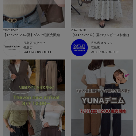
2026.05.31
2026.07.31
【Thevon. 2026夏】5/29(fri)販売開始の新作まとめ🌷
【🌻Thevon🌻】夏のワンピース特集はこちらから！👀✨【今売れているのはこれ！！】
長島店 スタッフ
広島店 スタッフ
長島店
広島店
PAL GROUP OUTLET
PAL GROUP OUTLET