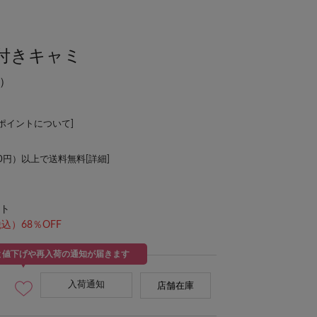
付きキャミ
）
Lポイントについて
]
00円）以上で送料無料[
詳細
]
ト
込）68％OFF
と値下げや再入荷の通知が届きます
入荷通知
店舗在庫