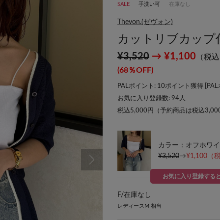
SALE
手洗い可
在庫なし
Thevon.(ゼヴォン)
カットリブカップ
¥3,520
→ ¥1,100
（税込
(68％OFF)
PALポイント: 10ポイント獲得 [
PA
お気に入り登録数:
94
人
税込5,000円（予約商品は税込3,0
カラー：オフホワイ
¥3,520
→
¥1,100
（税
お気に入り登録する
F/
在庫なし
レディースM 相当