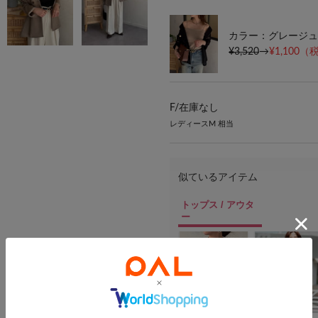
カラー：グレージュ
¥3,520
→
¥1,100
（税
F/
在庫なし
レディースM 相当