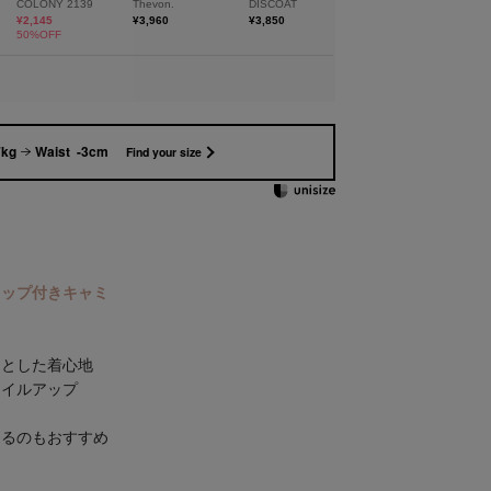
7kg
Waist -3cm
Find your size
カップ付きキャミ
っとした着心地
タイルアップ
ス
えるのもおすすめ