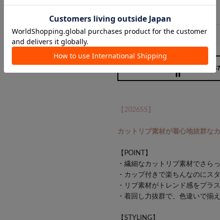
160cm / 5
【2026SS】
カットリブ素材が着心地抜群な
【POINT】
・繊細なカットリブ素材でさら
・カップ付きで楽ちんなのにス
・リブ素材がトレンド感をプラ
・着回し力抜群で、色違いで揃
【STYLING】