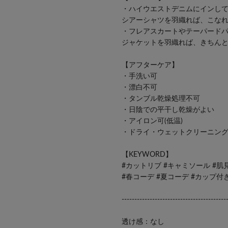
・ハイウエストデニムにインし
シアーシャツを羽織れば、こな
・フレアスカートやテーパード
ジャケットを羽織れば、きちん
【アフターケア】
・手洗い可
・漂白不可
・タンブル乾燥処理不可
・日陰での平干し乾燥がよい
・アイロン可(低温)
・ドライ・ウェットクリーニン
【KEYWORD】
#カットリブ #キャミソール #肌
#春コーデ #夏コーデ #カップ付
-----------------------------------------
透け感：なし