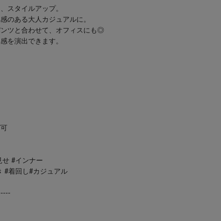
て、スタイルアップ。
れ感のある大人カジュアルに。
パンツと合わせて、オフィスにも◎
と感を演出できます。
グ可
見せ #インナー
き #着回し#カジュアル
-----