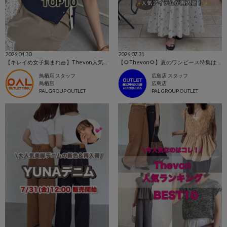
2026.04.30
2026.07.31
【キレイめ女子集まれ🧺】Thevon人気ランキングTOP10📣
【🌻Thevon🌻】夏のワンピース特集はこちらから！👀✨【今売れているのはこれ！！】
鳥栖店 スタッフ
広島店 スタッフ
鳥栖店
広島店
PAL GROUP OUTLET
PAL GROUP OUTLET