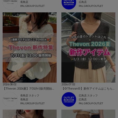
長島店
広島店
PAL GROUP OUTLET
PAL GROUP OUTLET
2026.08.02
2026.07.02
【Thevon. 2026夏】7/31(fri)販売開始の新作アイテムまとめ🌷
【🌻Thevon🌻】新作アイテムはこちらから！👀✨
長島店 スタッフ
広島店 スタッフ
長島店
広島店
PAL GROUP OUTLET
PAL GROUP OUTLET