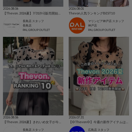
2026.08.06
2026.08.01
【Thevon. 2026夏】7/31(fri)販売開始🔔YUNAデニム新色&新サイズ登場🌷
Thevon人気ランキングBEST10
長島店 スタッフ
マリンピア神戸店 スタッフ
長島店
神戸店
PAL GROUP OUTLET
PAL GROUP OUTLET
2026.08.06
2026.07.31
【Thevon. 2026夏】きれいめ女子が今買うべき人気アイテムBEST10🌷
【🌻Thevon🌻】今週の新作アイテムはこちらから！👀✨
長島店 スタッフ
広島店 スタッフ