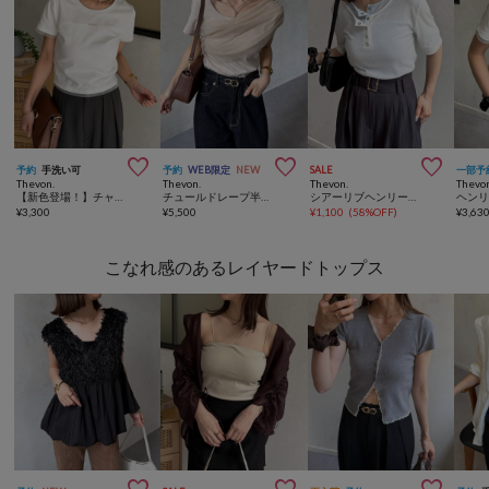



予約
手洗い可
予約
WEB限定
NEW
SALE
一部予
Thevon.
Thevon.
Thevon.
Thevo
【新色登場！】チャーム付きコンパクトTシャツ
チュールドレープ半袖アシメプルオーバー
シアーリブヘンリーネック5分袖プルオーバー
¥
3,300
¥
5,500
¥
1,100
(
58%OFF
)
¥
3,63
こなれ感のあるレイヤードトップス