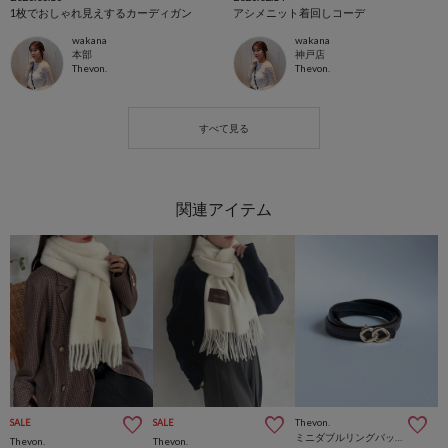
1枚でおしゃれ見えするカーディガン
アシメニット着回しコーデ
wakana
wakana
本部
神戸店
Thevon.
Thevon.
Thevon.
SALE
SALE
ミニダブルリングバックルベルト
Thevon.
Thevon.