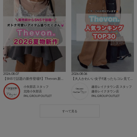
2026.08.07
2026.08.06
【SNSで話題の新作登場‼️】Thevon.新作アイテム🌹
【大人かわいい女子‼️迷ったらコレ見て💖】Thevon.リアルタイム人気ランキングTOP30💫
小矢部店 スタッフ
越谷レイクタウン店 スタッフ
北陸小矢部店
越谷レイクタウン店
PAL GROUP OUTLET
PAL GROUP OUTLET