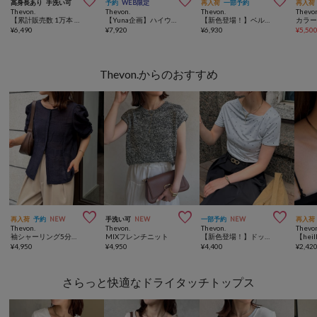



高身長あり
手洗い可
予約
WEB限定
再入荷
一部予約
再入荷
Thevon.
Thevon.
Thevon.
Thevo
【累計販売数 1万本 突破！】2タックスラックス
【Yuna企画】ハイウエストストレートデニムパンツ
【新色登場！】ベルト付きタックワイドスラックス
¥
6,490
¥
7,920
¥
6,930
¥
5,50
Thevon.からのおすすめ



再入荷
予約
NEW
手洗い可
NEW
一部予約
NEW
再入荷
Thevon.
Thevon.
Thevon.
Thevo
袖シャーリング5分袖シアーブラウス
MIXフレンチニット
【新色登場！】ドットドレープTシャツ
¥
4,950
¥
4,950
¥
4,400
¥
2,42
さらっと快適なドライタッチトップス