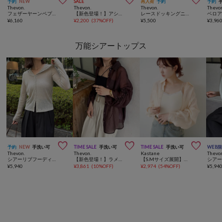



予約
NEW
SALE
再入荷
予約
予約
Thevon.
Thevon.
Thevon.
Thevo
フェザーヤーンペプラムベスト
【新色登場！】アシメストラップカップ付きキャミ
レースドッキングニットカーディガン
¥
6,160
¥
2,200
(
37%OFF
)
¥
5,500
¥
3,96
万能シアートップス



予約
NEW
手洗い可
TIME SALE
手洗い可
TIME SALE
手洗い可
WEB
Thevon.
Thevon.
Kastane
Thevo
シアーリブフーディーカーディガン
【新色登場！】ラメワッシャー袖シャーリングシアーシャツ
【S.Mサイズ展開】シアーベーシックシャツ
¥
5,940
¥
3,861
(
10%OFF
)
¥
2,974
(
54%OFF
)
¥
5,94