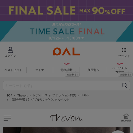
ログイン
ブランド
パーソナル
ベストヒット
オトナ
骨格診断
身長別
カラー
レディース
ファッション雑貨
ベルト
Thevon.
TOP
【新色登場！】ダブルリングバックルベルト