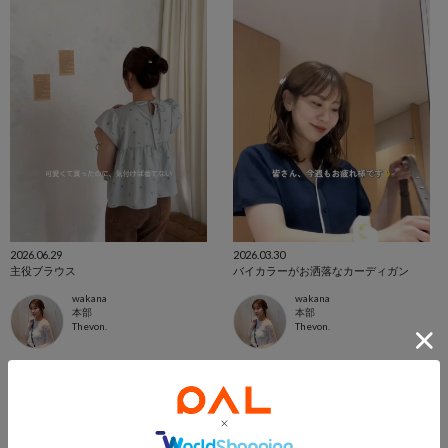
2026.06.29
2026.03.30
主役ブラウス
バイカラーがお洒落なカーディガン
wakana
wakana
本部
本部
Thevon.
Thevon.