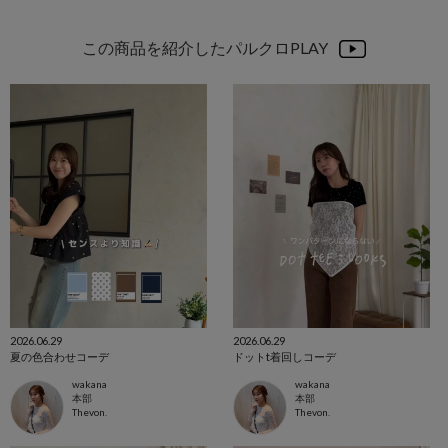
この商品を紹介したパルクロPLAY
2026.06.29
2026.06.29
夏の色合わせコーデ
ドットt着回しコーデ
wakana
wakana
本部
本部
Thevon.
Thevon.