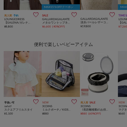
MAX15％OFFクーポン
MA



再入荷
予約
SALE
TIME 
GALLARDAGALANTE
LOUNGEDRESS
GALLARDAGALANTE
LOUN
淡水パールレザーコードネックレス
【GALENA/ガレナ】タッセルネックレス
メタルワントップネックレス
¥
19,800
¥
8,800
¥
6,600
(
40%OFF
)
¥
7,26
便利で楽しいベビーアイテム



手洗い可
NEW
再入荷
SALE
NEW
salut!
3COINS
3COINS
3COIN
スクエアフリルスタイ
ミルクポーチ／KIDSトラベル
《長距離移動のお供に》ポータブルトイレ／KIDS
¥
1,100
¥
880
¥
880
(
60%OFF
)
¥
660