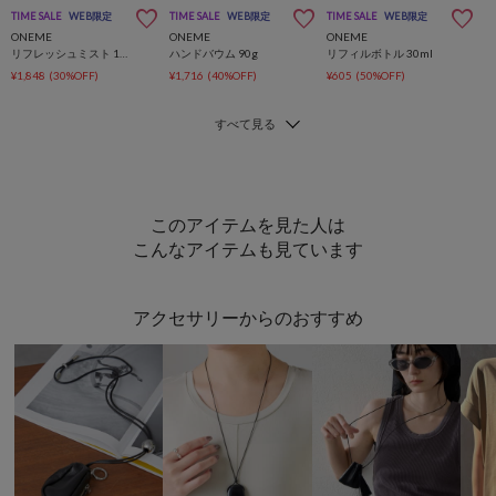
TIME SALE
WEB限定
TIME SALE
WEB限定
TIME SALE
WEB限定
ONEME
ONEME
ONEME
リフレッシュミスト 100ml
ハンドバウム 90g
リフィルボトル 30ml
¥1,848
(30%OFF)
¥1,716
(40%OFF)
¥605
(50%OFF)
このアイテムを見た人は
こんなアイテムも見ています
アクセサリーからのおすすめ