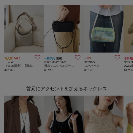



再入荷
SALE
一部予約
動画
NEW
本日発
russet
BIRTHDAY BAR
3COINS
3COIN
《WEB限定》【撥水】スタンダードミニショルダーバッグ <コーデュラナイロン>
撥水ミニショルダー ボトルケースバッグ
スパバッグ
¥
25,300
¥
3,960
¥
1,100
¥
1,98
首元にアクセントを加えるネックレス