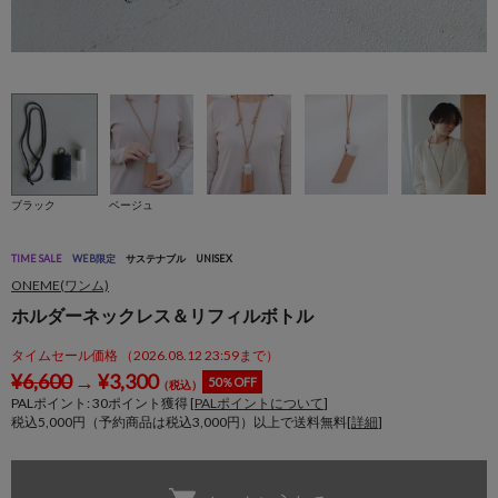
ブラック
ベージュ
TIME SALE
WEB限定
サステナブル
UNISEX
ONEME(ワンム)
ホルダーネックレス＆リフィルボトル
タイムセール価格 （2026.08.12 23:59まで）
¥
6,600
→
¥
3,300
50％OFF
（税込）
PALポイント:
30
ポイント獲得 [
PALポイントについて
]
税込5,000円（予約商品は税込3,000円）以上で送料無料[
詳細
]