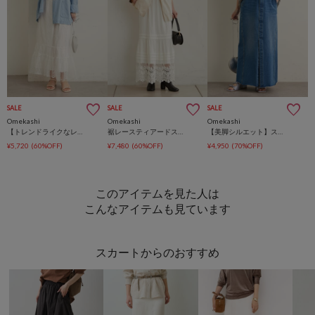
SALE
SALE
SALE
Omekashi
Omekashi
Omekashi
【トレンドライクなレイヤードスタイルが叶う】シアーレーススカート
裾レースティアードスカート
【美脚シルエット】スウェットデニムスカート
¥5,720
(60%OFF)
¥7,480
(60%OFF)
¥4,950
(70%OFF)
このアイテムを見た人は
こんなアイテムも見ています
スカートからのおすすめ