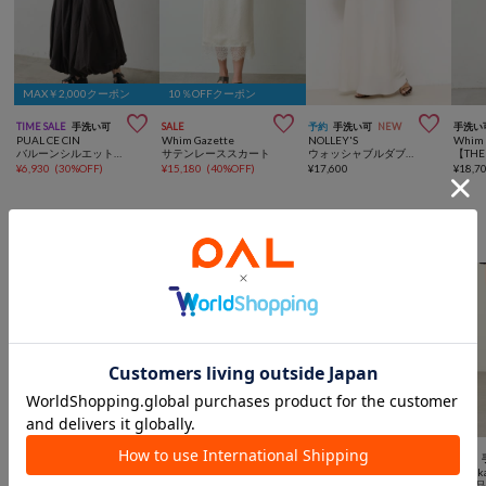
MAX￥2,000クーポン
10％OFFクーポン



TIME SALE
手洗い可
SALE
予約
手洗い可
NEW
手洗い
PUAL CE CIN
Whim Gazette
NOLLEY'S
Whim 
バルーンシルエットスカート
サテンレーススカート
ウォッシャブルダブルマットサテンナロースカート
¥
6,930
(
30%OFF
)
¥
15,180
(
40%OFF
)
¥
17,600
¥
18,7
Omekashiからのおすすめ



再入荷
一部予約
SALE
手洗い可
動画
SALE
手洗い可
SALE
Omekashi
Omekashi
Omekashi
Omeka
【トレンドシルエット◎】バレルスラックス
【清涼感/紫外線・冷房対策/シワになりにくい】カラミノーカラージャケット
【夏のワンピースをアップデート！】ドビーキャミワンピース