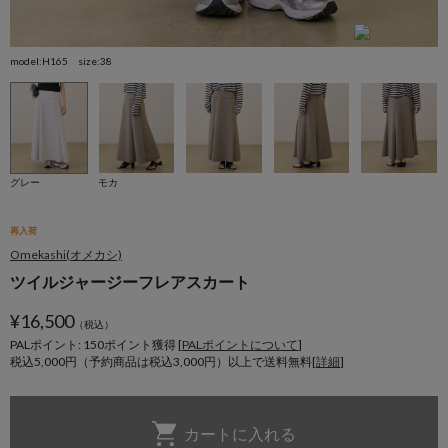
model:H165 size:38
m
グレー
モカ
再入荷
Omekashi(オメカシ)
ツイルジャージーフレアスカート
¥
16,500
（税込）
PALポイント: 150
ポイント獲得 [
PALポイントについて
]
税込5,000円（予約商品は税込3,000円）以上で送料無料[
詳細
]