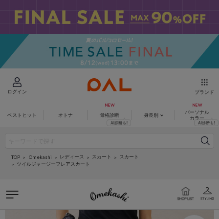
ログイン
ブランド
パーソナル
ベストヒット
オトナ
骨格診断
身長別
カラー
レディース
スカート
スカート
Omekashi
TOP
ツイルジャージーフレアスカート