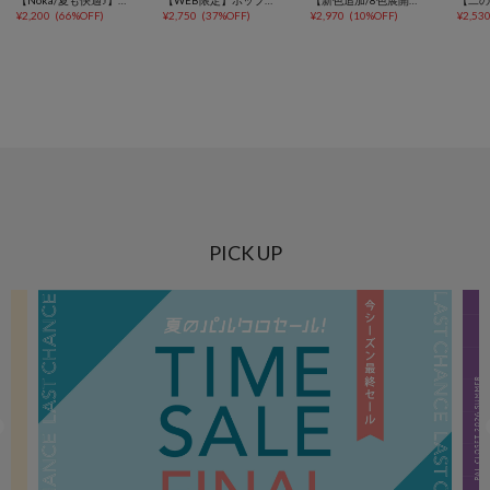
¥
2,200
(
66%OFF
)
¥
2,750
(
37%OFF
)
¥
2,970
(
10%OFF
)
¥
2,53
PICK UP