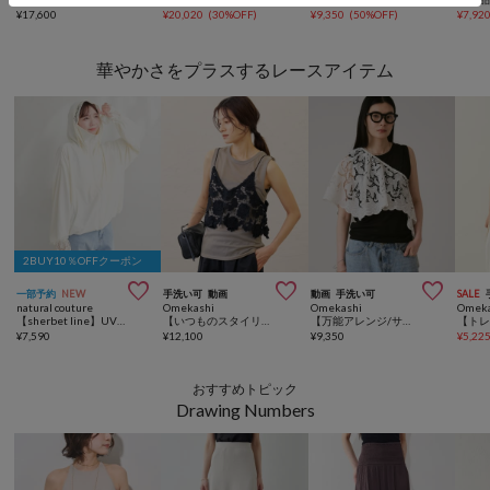
¥
17,600
¥
20,020
(
30%OFF
)
¥
9,350
(
50%OFF
)
¥
7,92
華やかさをプラスするレースアイテム
2BUY10％OFFクーポン



一部予約
NEW
手洗い可
動画
動画
手洗い可
SALE
natural couture
Omekashi
Omekashi
Omeka
【sherbet line】UV速乾レースデザインパーカー
【いつものスタイリングにプラスしたい】バテンレースキャミビスチェ
【万能アレンジ/サイズ調整可能】マルチレーススカーフ
¥
7,590
¥
12,100
¥
9,350
¥
5,22
おすすめトピック
Drawing Numbers