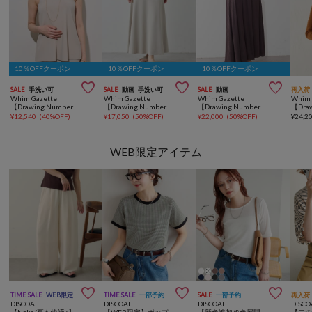
10％OFFクーポン
10％OFFクーポン
10％OFFクーポン



SALE
手洗い可
SALE
動画
手洗い可
SALE
動画
再入荷
Whim Gazette
Whim Gazette
Whim Gazette
Whim 
【Drawing Numbers】ホルターニットタンク
【Drawing Numbers】ニットフレアロングスカート
【Drawing Numbers】ヨウリュウサテンギャザースカート
¥
12,540
(
40%OFF
)
¥
17,050
(
50%OFF
)
¥
22,000
(
50%OFF
)
¥
24,2
WEB限定アイテム



TIME SALE
WEB限定
TIME SALE
一部予約
SALE
一部予約
再入荷
DISCOAT
DISCOAT
DISCOAT
DISCO
【Noka/夏も快適♪】ヨウリュウワイドパンツ《WEB限定》
【WEB限定】ポップコーンジャガードリンガーTシャツ
【新色追加/8色展開】シアーリブ5分袖《WEB限定カラーあり》