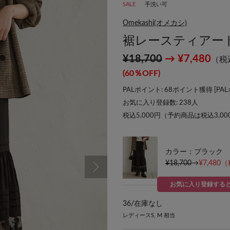
SALE
手洗い可
Omekashi(オメカシ)
裾レースティアー
¥18,700
→ ¥7,480
（税
(60％OFF)
PALポイント: 68ポイント獲得 [
PA
お気に入り登録数:
238
人
税込5,000円（予約商品は税込3,0
カラー：ブラック
¥18,700
→
¥7,480
（
お気に入り登録する
36/
在庫なし
レディースS, M 相当