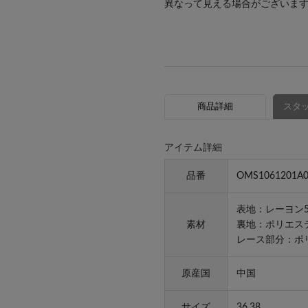
異なって見える場合がございま
商品詳細
スタッ
アイテム詳細
品番
OMS1061201A0
表地：レーヨン5
素材
裏地：ポリエステ
レース部分：ポリ
原産国
中国
サイズ
36,38