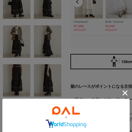
158cm
裾のレースがポイントになる主
・裾のレース使いがコーディネ
ート
・ティアードデザインが女性ら
・裾に向かって広がるデザイン
ン。