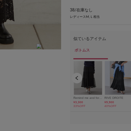
38/
在庫なし
レディースM, L 相当
model:H166 size:38