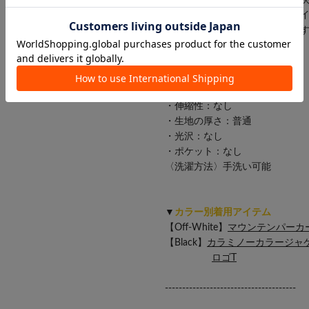
・ウエストはゴム仕様なので、
・華やかで甘めなフェミニンアイ
のミックスコーデもおすすめで
・透け感：下部のみあり
・裏地：あり
・伸縮性：なし
・生地の厚さ：普通
・光沢：なし
・ポケット：なし
〈洗濯方法〉手洗い可能
▼
カラー別着用アイテム
【Off-White】
マウンテンパーカ
【Black】
カラミノーカラージャ
ロゴT
--------------------------------------