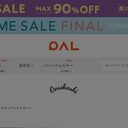
断
身長別
パーソナル
カラー
ースティアードスカート