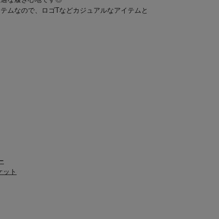
快適な履き心地です◎
テムなので、ロゴTなどカジュアルなアイテムと
す
ー
ケット