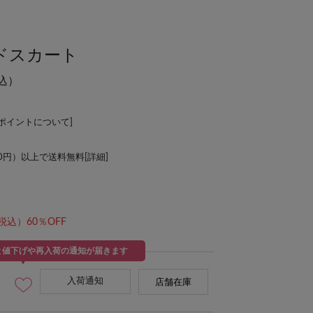
ドスカート
込）
Lポイントについて
]
00円）以上で送料無料[
詳細
]
税込）60％OFF
と値下げや再入荷の通知が届きます
入荷通知
店舗在庫