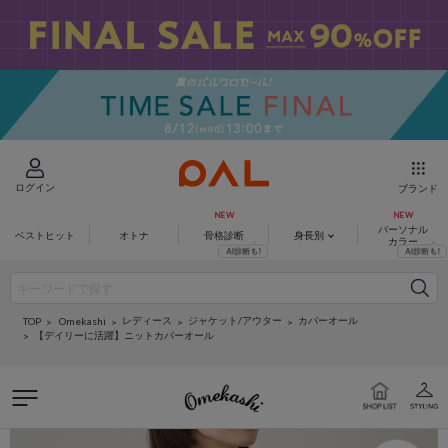
ログイン
ブランド
パーソナル
ベストヒット
オトナ
骨格診断
身長別
カラー
レディース
ジャケット/アウター
カバーオール
Omekashi
TOP
【デイリーに活躍】ニットカバーオール