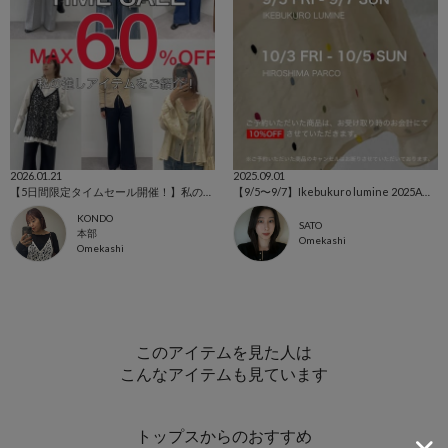
2026.01.21
2025.09.01
【5日間限定タイムセール開催！】私の推しアイテムをご紹介！
【9/5〜9/7】Ikebukuro lumine 2025AW 受注会開催
KONDO
SATO
本部
Omekashi
Omekashi
このアイテムを見た人は
こんなアイテムも見ています
トップスからのおすすめ