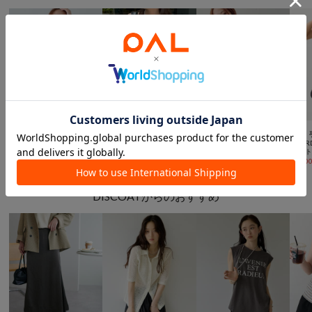



SALE
手洗い可
TIME SALE
手洗い可
SALE
WEB限定
SALE
DISCOAT
DISCOAT
DISCOAT
BEAR
【Noka】深Vニットベスト
【umm.】刺繍キャミチュニック
【Noka/接触冷感】シルケットビッグフレンチTシャツ《WEB限定》
¥
2,200
(
60%OFF
)
¥
2,750
(
53%OFF
)
¥
2,200
(
60%OFF
)
¥
9,90
DISCOATからのおすすめ