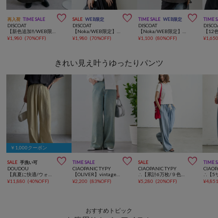



再入荷
TIME SALE
SALE
WEB限定
TIME SALE
WEB限定
TIME 
DISCOAT
DISCOAT
DISCOAT
DISCO
【新色追加‼/WEB限定】サテンフレアスカート
【Noka/WEB限定】レース半袖ポロシャツ
【Noka/WEB限定】ロゴノースリTシャツ
¥
1,980
(
70%OFF
)
¥
1,980
(
70%OFF
)
¥
1,100
(
80%OFF
)
¥
1,65
きれい見え叶うゆったりパンツ
￥1,000クーポン



SALE
手洗い可
TIME SALE
SALE
TIME 
DOUDOU
CIAOPANIC TYPY
CIAOPANIC TYPY
CIAOP
【真夏に快適/ウォッシャブル】リネンワイドパンツ
【OLIVER】vintagedenimワイドストレート
∴【累計6万枚/９色5サイズ展開】スタイルアップ柔らかワイドイージーパンツ
¥
11,880
(
40%OFF
)
¥
2,200
(
83%OFF
)
¥
5,280
(
20%OFF
)
¥
4,85
おすすめトピック