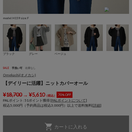
model:H159 size:F
m
ブラック
グレー
ベージュ
SALE
手洗い可
在庫なし
Omekashi(オメカシ)
【デイリーに活躍】ニットカバーオール
¥
18,700
→
¥
5,610
70％OFF
（税込）
PALポイント:
51
ポイント獲得 [
PALポイントについて
]
税込5,000円（予約商品は税込3,000円）以上で送料無料[
詳細
]