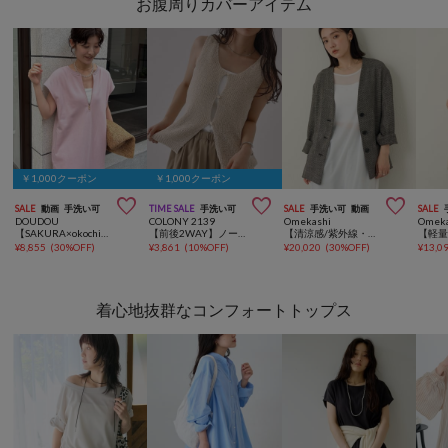
お腹周りカバーアイテム
￥1,000クーポン
￥1,000クーポン



SALE
動画
手洗い可
TIME SALE
手洗い可
SALE
手洗い可
動画
SALE
DOUDOU
COLONY 2139
Omekashi
Omeka
【SAKURA×okochi企画】前後2WAYジップワンピース
【前後2WAY】ノースリサマーニットベスト
【清涼感/紫外線・冷房対策/シワになりにくい】カラミノーカラージャケット
¥
8,855
(
30%OFF
)
¥
3,861
(
10%OFF
)
¥
20,020
(
30%OFF
)
¥
13,0
着心地抜群なコンフォートトップス