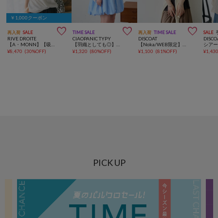
￥1,000クーポン



再入荷
SALE
TIME SALE
再入荷
TIME SALE
SALE
RIVE DROITE
CIAOPANIC TYPY
DISCOAT
DISCO
【A・MONN】【吸水速乾/接触冷感】オープンネックTee
【羽織としても◎】アソート柄裾バルーンチュニックブラウス
【Noka/WEB限定】ワイドリブフレンチTシャツ
¥
8,470
(
30%OFF
)
¥
1,320
(
80%OFF
)
¥
1,100
(
81%OFF
)
¥
1,43
PICK UP