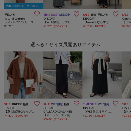
2BUY10％OFFクーポン



手洗い可
TIME SALE
WEB限定
SALE
動画
手洗い可
SALE
natural couture
DISCOAT
DISCOAT
Omeka
ラメテレコワンピース
【WEB限定】リブピコレースヘンリーカットワンピース
【Noka/今ならすぐ届く♪/華奢見え&高見え】レース使いキャミワンピース
¥
5,720
¥
1,320
(
77%OFF
)
¥
6,930
(
10%OFF
)
¥
7,92
選べる！サイズ展開ありアイテム



SALE
UNISEX
動画
SALE
WEB限定
動画
TIME SALE
WEB限定
SALE
DISCOAT
COLLAGE
DISCOAT
DISCO
【夏も快適!/2サイズ展開/ユニセックス】テックリネンビッグシャツジャケット《WEB限定カラーあり》
GALLARDAGALANTE
【WEB限定/3サイズ展開】イージーツイルナロースカート
【オールシーズン使える】《３サイズ展開》ポンチタイトスカート
¥
4,400
(
50%OFF
)
¥
2,750
(
53%OFF
)
¥
1,78
¥
9,680
(
20%OFF
)