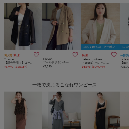
2BUY10％OFFクーポン
10



再入荷
SALE
SALE
一部予
Thevon.
Thevon.
natural couture
La bo
ゴールドボタンテーラードジャケット
【新色登場！】ゴールドボタンメッシュテーラードジャケット
〈osono〉べこべこ金釦綿麻テーラードジャケット
¥
7,590
¥
5,940
(
21%OFF
)
¥
4,895
(
50%OFF
)
¥
18,7
一枚で決まるこなれワンピース