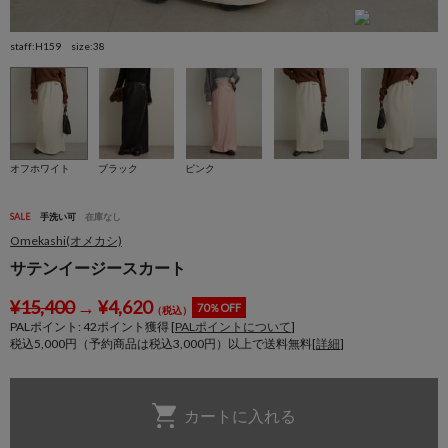
staff:H159 size:38
s
オフホワイト
ブラック
ピンク
SALE
手洗い可
在庫なし
Omekashi(オメカシ)
サテンイージースカート
¥
15,400
→
¥
4,620
70％OFF
（税込）
PALポイント:
42
ポイント獲得 [
PALポイントについて
]
税込5,000円（予約商品は税込3,000円）以上で送料無料[
詳細
]