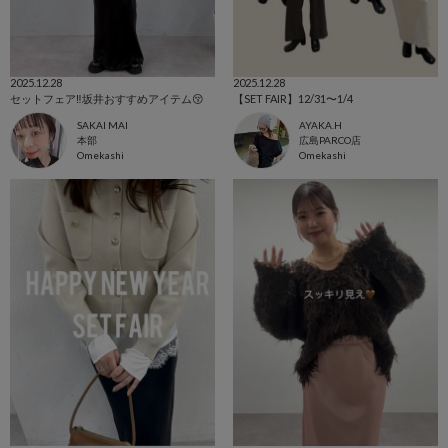
2025.12.28
2025.12.28
セットフェア‼️坂井おすすめアイテム😚
【SET FAIR】12/31〜1/4
SAKAI MAI
AYAKA.H
本部
広島PARCO店
Omekashi
Omekashi