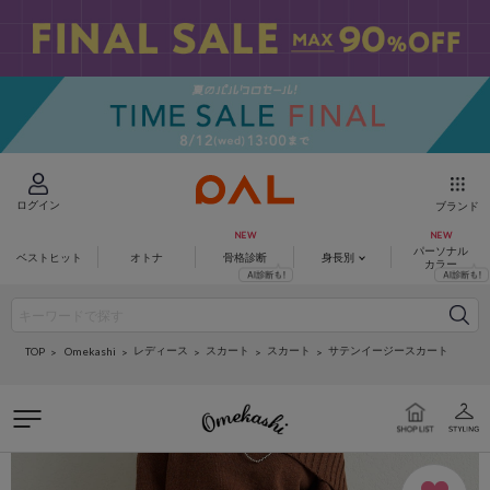
ログイン
ブランド
パーソナル
ベストヒット
オトナ
骨格診断
身長別
カラー
レディース
スカート
スカート
サテンイージースカート
Omekashi
TOP