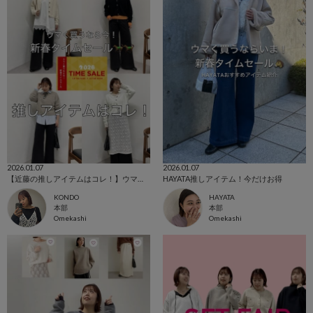
2026.01.07
2026.01.07
【近藤の推しアイテムはコレ！】ウマく買うなら今！新春タイムセール開催🐎🐎
HAYATA推しアイテム！今だけお得
KONDO
HAYATA
本部
本部
Omekashi
Omekashi