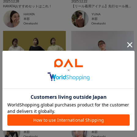
2025.12.28
2025.12.22
HAYATAおすすめセットはこれ！
【リール着用アイテム】先行セール推しコーデ
HAYATA
YUNA
本部
本部
Omekashi
Omekashi
2025.12.20
2025.12.19
【おすすめアイテムまとめ】先行セールスタートしました！
今期気痩せNo.１アイテム！！
KONDO
SAKAI MAI
本部
本部
Omekashi
Omekashi