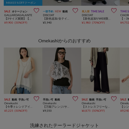
MAX15％OFFクーポン



SALE
オケージョン
一部予約
NEW
動画
再入荷
TIME SALE
TIME 
GALLARDAGALANTE
DISCOAT
DISCOAT
CIAOP
【3サイズ展開】【楽ちん×上品見え】ストレッチサテンタイトスカート
【新色追加/全テイスト◎】サテンマーメイドスカート
【新色追加‼/WEB限定】サテンフレアスカート
¥
9,900
(
50%OFF
)
¥
5,940
¥
1,980
(
70%OFF
)
¥
4,75
Omekashiからのおすすめ



SALE
動画
手洗い可
手洗い可
動画
SALE
動画
手洗い可
SALE
Omekashi
Omekashi
Omekashi
Omeka
【今季トレンドアイテム】レースキャミチュニック
【万能アレンジ/サイズ調整可能】マルチレーススカーフ
【ストレスフリーな履き心地◎】刺繍ポンチイージーパンツ
¥
5,225
(
50%OFF
)
¥
9,350
¥
6,875
(
50%OFF
)
¥
9,24
洗練されたテーラードジャケット