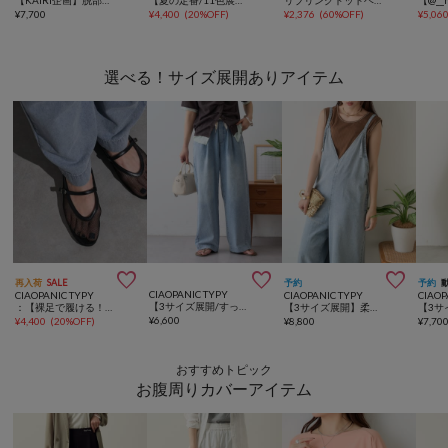
【KAIRI企画】脱部屋着見え！2WAYヘンリーワンピ
【夏の定番/11色展開】ジャガードヨウリュウワンピース《WEB限定》
リブリングドットヘンリーカット半袖ワンピース【WEB限定カラーあり】
¥
7,700
¥
4,400
(
20%OFF
)
¥
2,376
(
60%OFF
)
¥
5,06
選べる！サイズ展開ありアイテム



再入荷
SALE
予約
予約
CIAOPANIC TYPY
CIAOPANIC TYPY
CIAOPANIC TYPY
CIAOP
【3サイズ展開/すっきり見え◎】柔らかストレートイージーデニムパンツ
：【裸足で履ける！／サイズ展開豊富】アソート柄シアーフラットシューズ
【3サイズ展開】柔らかデニムVネックサロペット
¥
6,600
¥
4,400
(
20%OFF
)
¥
8,800
¥
7,70
おすすめトピック
お腹周りカバーアイテム