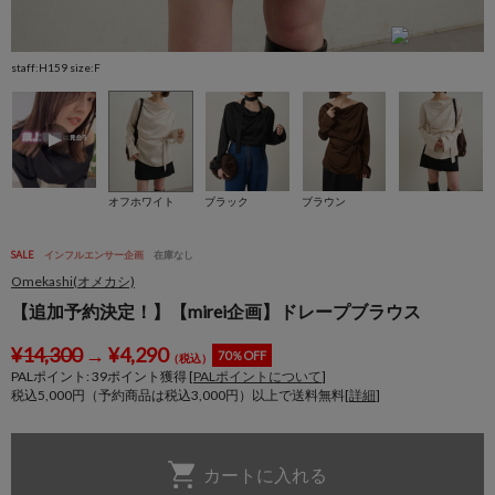
staff:H159 size:F
st
オフホワイト
ブラック
ブラウン
SALE
インフルエンサー企画
在庫なし
Omekashi(オメカシ)
【追加予約決定！】【mirei企画】ドレープブラウス
¥
14,300
→
¥
4,290
70％OFF
（税込）
PALポイント:
39
ポイント獲得 [
PALポイントについて
]
税込5,000円（予約商品は税込3,000円）以上で送料無料[
詳細
]