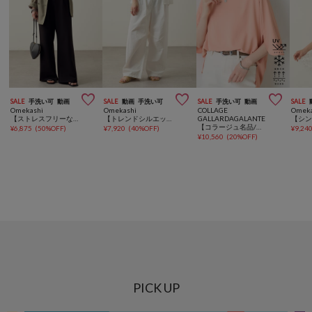



SALE
手洗い可
動画
SALE
動画
手洗い可
SALE
手洗い可
動画
SALE
Omekashi
Omekashi
COLLAGE
Omeka
【ストレスフリーな履き心地◎】刺繍ポンチイージーパンツ
【トレンドシルエット/ウエストゴム】バレルイージーパンツ
GALLARDAGALANTE
【コラージュ名品/接触冷感】【体型カバー】ドルマンジャージスクエアプルオーバー
¥
6,875
(
50%OFF
)
¥
7,920
(
40%OFF
)
¥
9,24
¥
10,560
(
20%OFF
)
PICK UP