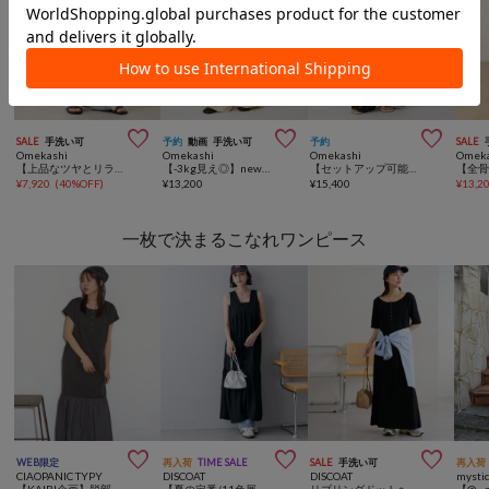



SALE
手洗い可
予約
動画
手洗い可
予約
SALE
Omekashi
Omekashi
Omekashi
Omeka
【上品なツヤとリラクシーな履き心地/フレアシルエット】サテンバイアスイージーパンツ
【-3kg見え◎】newトロミイージーパンツ
【セットアップ可能/花柄・無地】花柄刺繍イージーパンツ
¥
7,920
(
40%OFF
)
¥
13,200
¥
15,400
¥
13,2
一枚で決まるこなれワンピース



WEB限定
再入荷
TIME SALE
SALE
手洗い可
再入荷
CIAOPANIC TYPY
DISCOAT
DISCOAT
mysti