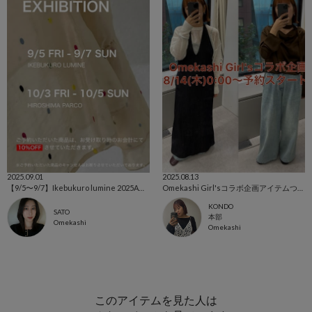
2025.09.01
2025.08.13
【9/5〜9/7】Ikebukuro lumine 2025AW 受注会開催
Omekashi Girl'sコラボ企画アイテムついに予約スタート！！
KONDO
SATO
本部
Omekashi
Omekashi
このアイテムを見た人は