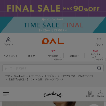
ログイン
ブランド
パーソナル
ベストヒット
オトナ
骨格診断
身長別
カラー
レディース
トップス
シャツ/ブラウス（プルオーバー）
Omekashi
TOP
【追加予約決定！】【mirei企画】ドレープブラウス