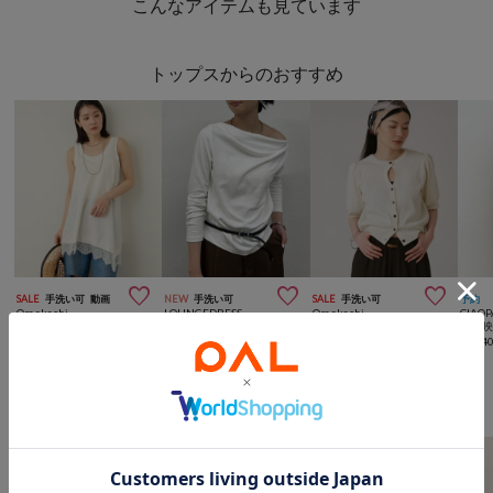
こんなアイテムも見ています
トップスからのおすすめ



SALE
手洗い可
動画
NEW
手洗い可
SALE
手洗い可
予約
Omekashi
LOUNGEDRESS
Omekashi
CIAOP
【今季トレンドアイテム】レースキャミチュニック
《上品デコルテ見せ》ドレープロンT
【前後2WAY/着映えサマーニット】2way半袖ホールニット
¥
5,225
(
50%OFF
)
¥
9,900
¥
7,260
(
40%OFF
)
¥
5,94
Omekashiからのおすすめ