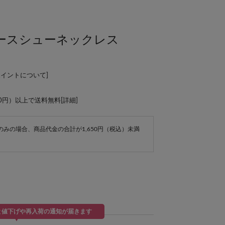
ースシューネックレス
ポイントについて
]
00円）以上で送料無料[
詳細
]
e商品のみの場合、商品代金の合計が1,650円（税込）未満
と値下げや再入荷の通知が届きます