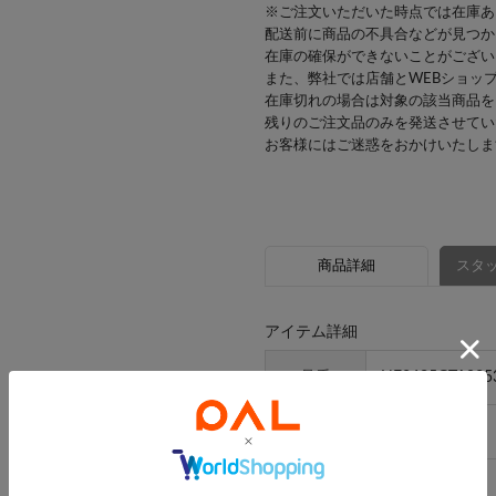
※ご注文いただいた時点では在庫あ
配送前に商品の不具合などが見つか
在庫の確保ができないことがござい
また、弊社では店舗とWEBショッ
在庫切れの場合は対象の該当商品を
残りのご注文品のみを発送させてい
お客様にはご迷惑をおかけいたしま
商品詳細
スタッ
アイテム詳細
品番
NE26S5GTA935
素材
ステンレス
原産国
中国