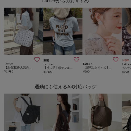
Latticeからのおすすめ



動画
NEW
Lattice
Lattice
Lattice
Lattic
【新色追加/人気の為再入荷】ドットトートバッグ
【浴衣におすすめ】フラワービーズイヤリング
【推し活】銀テマルチショルダー
¥
1,980
¥
660
¥
1,100
¥
990
通勤にも使えるA4対応バッグ