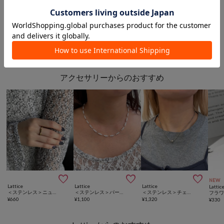
¥990
¥990
このアイテムを見た人は
こんなアイテムも見ています
アクセサリーからのおすすめ



NEW
Lattice
Lattice
Lattice
Lattic
＜ステンレス＞ニュアンスリング
＜ステンレス＞パールネックレス
＜ステンレス＞チェーンネックレス
¥
660
¥
1,100
¥
1,320
¥
330