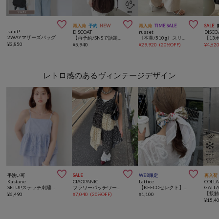



再入荷
予約
NEW
再入荷
TIME SALE
SALE
salut!
DISCOAT
russet
DISCO
2WAYマザーズバッグ
【再予約/SNSで話題！/撥水/軽量】シアーリップバックパック
《本革/510g》スリム2WAYトートバッグ <エンボスモノグラム>
¥
3,850
¥
5,940
¥
29,920
(
20%OFF
)
¥
4,62
レトロ感のあるヴィンテージデザイン



手洗い可
SALE
WEB限定
再入荷
Kastane
CIAOPANIC
Lattice
COLL
SETUPステッチ刺繍ビスチェ
フラワーパッチワークキャミチュニックワンピース
【KEECOセレクト】【WEB限定】小花柄スカーフ
GALL
¥
6,490
¥
7,040
(
20%OFF
)
¥
1,100
¥
15,4