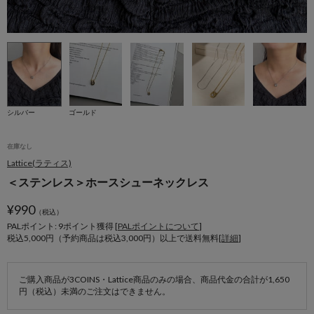
シルバー
ゴールド
在庫なし
Lattice(ラティス)
＜ステンレス＞ホースシューネックレス
¥
990
（税込）
PALポイント: 9
ポイント獲得 [
PALポイントについて
]
税込5,000円（予約商品は税込3,000円）以上で送料無料[
詳細
]
ご購入商品が3COINS・Lattice商品のみの場合、商品代金の合計が1,650
円（税込）未満のご注文はできません。