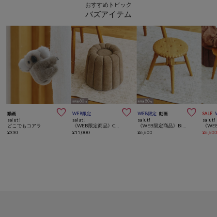
おすすめトピック
バズアイテム



動画
WEB限定
WEB限定
動画
SALE
salut!
salut!
salut!
salut!
どこでもコアラ
《WEB限定商品》Caneleスツール／gâteau
《WEB限定商品》Biscuitスツール／gâteau
¥
330
¥
11,000
¥
6,600
¥
6,60