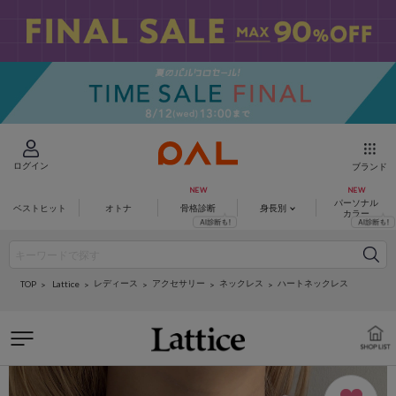
ログイン
ブランド
パーソナル
ベストヒット
オトナ
骨格診断
身長別
カラー
レディース
アクセサリー
ネックレス
ハートネックレス
Lattice
TOP