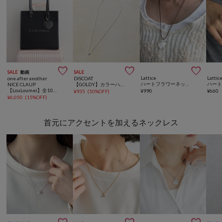



SALE
動画
SALE
Lattice
Lattic
one after another
DISCOAT
ハートフラワーネックレス
NICE CLAUP
【GOLDY】カラーハートネックレス
【LouLoumei】全10色展開/ハートチャーム付きキャリーオントート/推し活
¥
990
¥
660
¥
935
(
50%OFF
)
¥
6,050
(
15%OFF
)
首元にアクセントを加えるネックレス