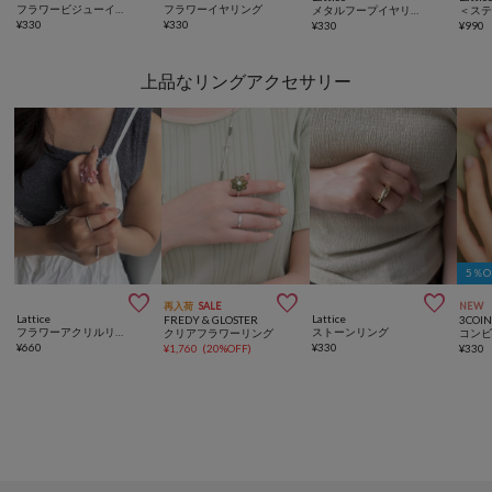
フラワービジューイヤリング
フラワーイヤリング
メタルフープイヤリング
¥
330
¥
330
¥
330
¥
990
上品なリングアクセサリー
5％



再入荷
SALE
NEW
Lattice
Lattice
FREDY & GLOSTER
3COIN
フラワーアクリルリングセット(3P)
ストーンリング
クリアフラワーリング
¥
660
¥
330
¥
1,760
(
20%OFF
)
¥
330