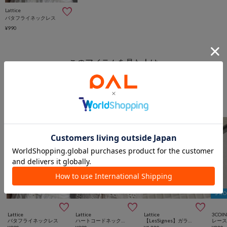
Lattice
バタフライネックレス
¥990
このアイテムを見た人は
こんなアイテムも見ています
アクセサリーからのおすすめ
5％



Lattice
Lattice
Lattice
3COIN
バタフライネックレス
ハートコードネックレス
【LesSignes】ガラスハートネックレス
レー