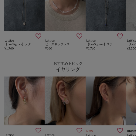



Lattice
Lattice
Lattice
Lattic
【LesSignes】メタルカラーネックレス
ビーズネックレス
【LesSignes】ステンレスカラーネックレス
¥
1,760
¥
660
¥
1,760
¥
2,20
おすすめトピック
イヤリング



NEW
UNISE
Lattice
Lattice
Lattice
Lattic