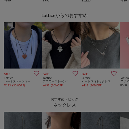
¥
990
¥
990
¥
1,320
¥
330
Latticeからのおすすめ



SALE
SALE
SALE
Lattic
Lattice
Lattice
Lattice
クリア
ハートストーンコードネックレス
フラワーストーンコードネックレス
ハートロゴネックレス
¥
660
¥
693
(
30%OFF
)
¥
693
(
30%OFF
)
¥
462
(
30%OFF
)
おすすめトピック
ネックレス