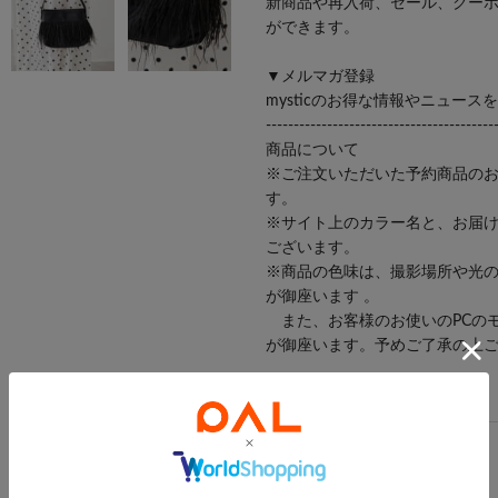
新商品や再入荷、セール、クー
ができます。
▼メルマガ登録
mysticのお得な情報やニュー
-----------------------------------------
商品について
※ご注文いただいた予約商品の
す。
※サイト上のカラー名と、お届
ございます。
※商品の色味は、撮影場所や光
が御座います 。
また、お客様のお使いのPCの
が御座います。予めご了承の上