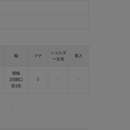
ショルダ
幅
マチ
重さ
ー全長
横幅
20(開口
5
-
-
部18)