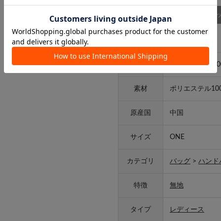
商品詳細
スタッ
アイテム詳細
品番
MYZ1061412A0
素材
ポリエステル10
原産国
中国
サイズ
ONE
カテゴリ
バッグ
>
ハンド
特徴
無地
タイプ
レディース