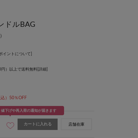
ドルBAG
）
Lポイントについて
]
00円）以上で送料無料[
詳細
]
込）50％OFF
と値下げや再入荷の通知が届きます
カートに入れる
店舗在庫