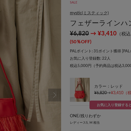
SALE
mystic(ミスティック)
フェザーラインハン
¥6,820
→ ¥3,410
（税込
(50％OFF)
PALポイント: 31ポイント獲得 [
PA
お気に入り登録数:
22
人
税込5,000円（予約商品は税込3,0
カラー：レッド
¥6,820
→
¥3,410
（税
お気に入り登録する
ONE/
残りわずか
レディースS, M 相当